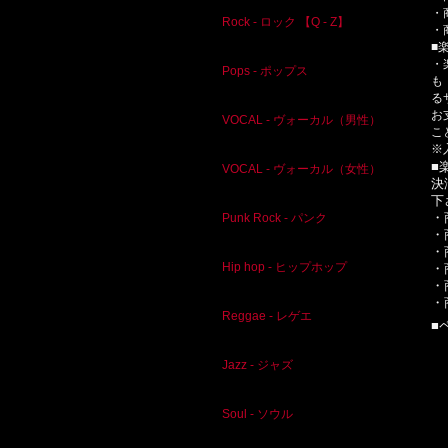
・
Rock - ロック 【Q - Z】
・
■
・
Pops - ポップス
も
る
お
VOCAL - ヴォーカル（男性）
こ
※
■
VOCAL - ヴォーカル（女性）
決
下
・
Punk Rock - パンク
・
・
Hip hop - ヒップホップ
・
・
・
Reggae - レゲエ
■
Jazz - ジャズ
Soul - ソウル