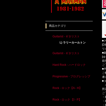
商品カテゴリ
Guitarist - ギタリスト
■
L) ラリーカールトン
[D
リ
■
Guitarist - ギタリスト
[
前
ご
Hard Rock - ハードロック
■
ご
Progressive - プログレッシブ
者
■
ネ
Rock - ロック【A - H】
所
ご
・
Rock - ロック 【I - P】
・
・