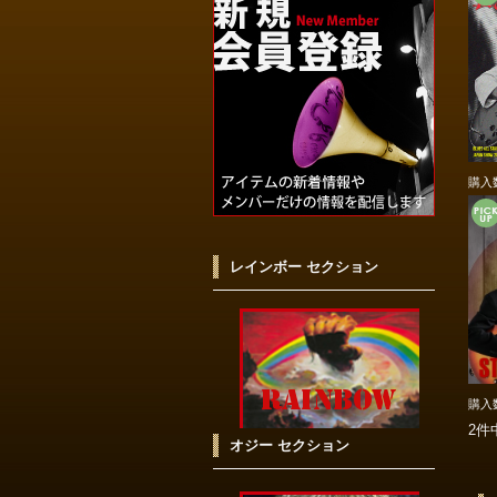
購入
レインボー セクション
購入
2件
オジー セクション