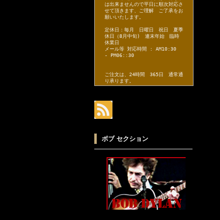
は出来ませんので平日に順次対応さ
せて頂きます、ご理解 ご了承をお
願いいたします。
定休日：毎月 日曜日 祝日 夏季
休日（8月中旬) 連末年始 臨時
休業日
メール等 対応時間 : AM10:30
- PM06::30
ご注文は、24時間 365日 通常通
り承ります。
ボブ セクション