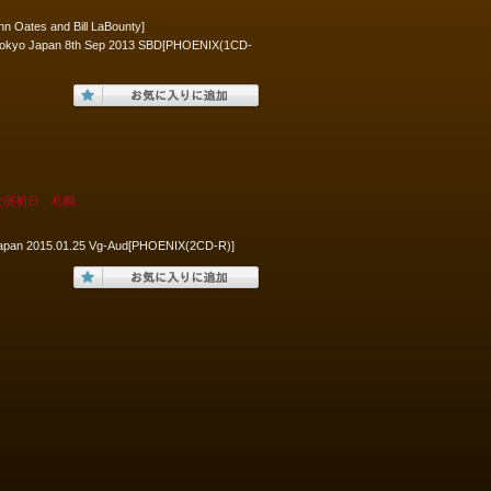
hn Oates and Bill LaBounty]
 A:Tokyo Japan 8th Sep 2013 SBD[PHOENIX(1CD-
公演初日 札幌
Japan 2015.01.25 Vg-Aud[PHOENIX(2CD-R)]