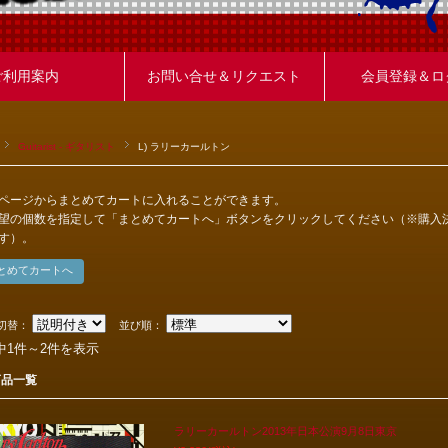
ご利用案内
お問い合せ＆リクエスト
会員登録＆ロ
Guitarist - ギタリスト
L) ラリーカールトン
ページからまとめてカートに入れることができます。
望の個数を指定して「まとめてカートへ」ボタンをクリックしてください（※購入
す）。
切替：
並び順：
中1件～2件を表示
商品一覧
ラリーカールトン2013年日本公演9月8日東京