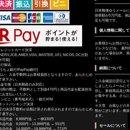
日本郵便ゆうメールに
損害額が5万円迄、保
定も可能です。
個人情報に関して
お客様からお預かりし
ドレスなど)を、 裁
クレジットカード決済
があった場合以外、第
INERS,JCB, AMEX,VISA, MASTER, UFJ, NICOS, DC分割
いません。
ボ可能]
銀行振込
納期について
ゆうちょ銀行/PayPay銀行]
払い、入金手数料はお客様負担となりますので、あらかじめ
了承下さい。
ご入金確認日翌日より
代金引換（日本郵政のみ対応）
しましたらメールにて
利用の際は、手数料として別途470円と商品代金を配達担当
但し、新規商品及び再
にお支払いください。
が集中する為、さらに
コンビニ（番号端末式）・銀行ATM
す。
ットバンキング決済
※大雪、台風などの天
定の決済手数料が自動計算され表示されますのであらかじめ
性がございます。発送
了承下さい。
ます。
商品代金 8,999円迄 → 一律330円
商品代金 9,000円～13,999円迄 → 551円
セールについて
商品代金 14,000円～19,999円迄 → 771円