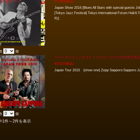
¥2,380
(税込)
Japan Show 2016 [Blues All Stars with special guests Jo
[Tokyo Jazz Festival] Tokyo International Forum Hall
R)]
数
個
ラリーカールトン＆スティーヴルッカサー2015年日本
¥3,037
(税込)
Japan Tour 2015 [show one] Zepp Sapporo:Sapporo 
数
個
中1件～2件を表示