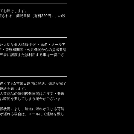
てお届けします。
証される「簡易書留（有料320円）」の設
た大切な個人情報(住所・氏名・メールア
判所・警察機関等・公共機関からの提出要請
三者に譲渡または利用する事は一切ござ
遅くても5営業日以内に発送、発送か完了
連絡を致します。
入荷商品の陳列後数日間はご注文・発送
お時間を要してしまう場合がございま
候状況により、運送に遅れが生じる可能
が遅れる場合は、メールにて連絡を致し