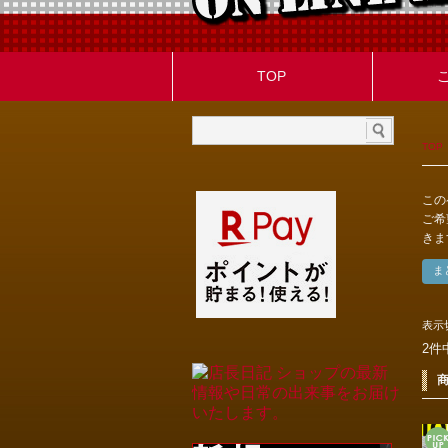
TOP
TOP
この
ご希
きま
表示
2件