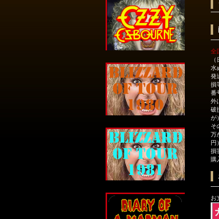
全
（
水
発
損
番
外
破
が
そ
万
円
損
購
お