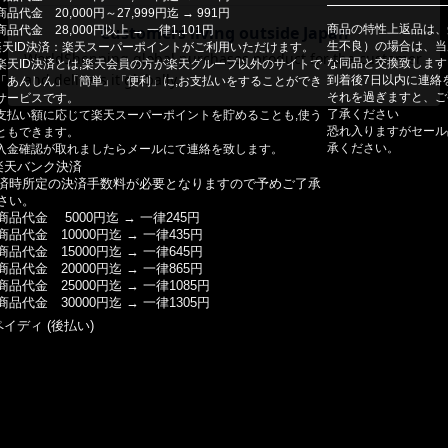
商品代金 20,000円～27,999円迄 → 991円
商品の特性上返品は、
商品代金 28,000円以上 → 一律1,101円
生不良）の場合は、当
楽天ID決済：楽天スーパーポイントがご利用いただけます。
な同品と交換致します
楽天ID決済とは,楽天会員の方が楽天グループ以外のサイトで
到着後7日以内に連絡
「あんしん」「簡単」「便利」に,お支払いをすることができ
それを過ぎますと、ご
サービスです。
了承ください
支払い額に応じて楽天スーパーポイントを貯めることも,使う
恐れ入りますがセール
ともできます。
承ください。
入金確認が取れましたらメールにて連絡を致します。
楽天バンク決済
済時所定の決済手数料が必要となりますので予めご了承
さい。
商品代金 5000円迄 → 一律245円
商品代金 10000円迄 → 一律435円
商品代金 15000円迄 → 一律645円
商品代金 20000円迄 → 一律865円
商品代金 25000円迄 → 一律1085円
商品代金 30000円迄 → 一律1305円
ペイディ (後払い)