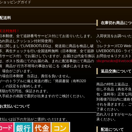
ショッピングガイド
配送料
在庫切れ商品につ
国送料無料！
日本郵便、全て追跡番号サービス付にてお送りいたします。
入荷状況をお調べいた
ぬれ防止しクッション付封筒使用）
い。
送に関しましてLIVEBOOTLEGは、発送前に商品を検品し破
コレクターズCD We
等、再生チェックを行い全国送料無料（日本郵便、全て追跡
LIVEBOOTLEG - 
号サービス付） でお届けしていますが、お届けは代金引換以
お問合せ＆リクエスト
は、ポスト投函にてのお届の為、まれに配送事故にて商品の
shopmaster@livebootl
損 商品が 行方不明等の事故が起こる（滅多にありません
）場合がございます。
返品交換について
の場合日本郵便 当店は、責任を負いません。
が一のトラブルに備え発送の際に「簡易書留（有料320
商品の特性上返品は、
）」の設定をお勧めします。
但し不良品（再生不良
害額が5万円迄、保証されます。
包・送料等）正常な同
入手続きの画面で選択が出来ますのでご検討ください。
到着後7日以内に連絡
それを過ぎますと、ご
お支払いについて
了承ください。
恐れ入りますがセール
支払いは以下の方法がご選択いただけます。
承ください。
配送について