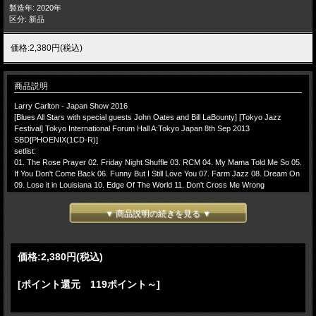
製造年: 2020年
区分: 新品
価格:2,380円(税込)
商品説明
Larry Carlton - Japan Show 2016
[Blues All Stars with special guests John Oates and Bill LaBounty] [Tokyo Jazz
Festival] Tokyo International Forum Hall A:Tokyo Japan 8th Sep 2013
SBD[PHOENIX(1CD-R)]
setlist:
01. The Rose Prayer 02. Friday Night Shuffle 03. RCM 04. My Mama Told Me So 05.
If You Don't Come Back 06. Funny But I Still Love You 07. Farm Jazz 08. Dream On
09. Lose it in Louisiana 10. Edge Of The World 11. Don't Cross Me Wrong
Lineup:
▼ 商品説明の続きを見る ▼
Larry Carlton (g)
John Oates (g, vo)
Shane Theriot (key,vo)
Bill LaBounty (key,vo)
価格:
2,380円
(税込)
Billy Kilson (ds)
Paul Cerra (sax,vo)
[ポイント還元 119ポイント～]
ReeseWynans (p)
ラリーカールトン 2013年9月8日 東京ジャズフェスティヴァルでのperformance