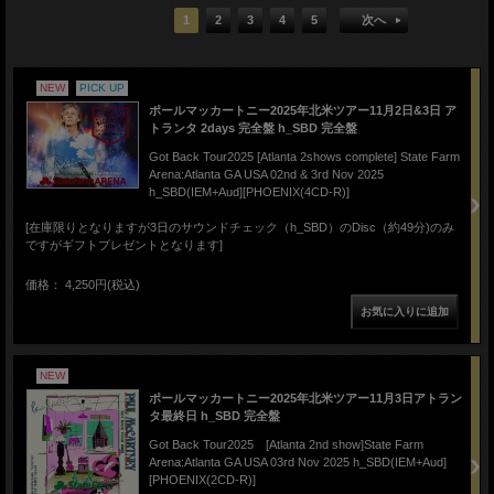
1
2
3
4
5
次へ
NEW
PICK UP
ポールマッカートニー2025年北米ツアー11月2日&3日 ア
トランタ 2days 完全盤 h_SBD 完全盤
Got Back Tour2025 [Atlanta 2shows complete] State Farm
Arena:Atlanta GA USA 02nd & 3rd Nov 2025
h_SBD(IEM+Aud][PHOENIX(4CD-R)]
[在庫限りとなりますが3日のサウンドチェック（h_SBD）のDisc（約49分)のみ
ですがギフトプレゼントとなります]
価格： 4,250円(税込)
NEW
ポールマッカートニー2025年北米ツアー11月3日アトラン
タ最終日 h_SBD 完全盤
Got Back Tour2025 [Atlanta 2nd show]State Farm
Arena:Atlanta GA USA 03rd Nov 2025 h_SBD(IEM+Aud]
[PHOENIX(2CD-R)]