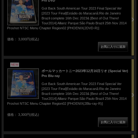
Pro DVD
Got Back South American Tour 2023 Final Special Ver
[2023 Tour Final]Estádio do Maracanã:Rio de Janeiro
Brazil complete 16th Dec 2023& [Best of Out There!
Tour2014] Allianz Parque:São Paulo Brazil 25th Nov 2014
Proshot NTSC Menu Chapter Region02 [PHOENIX(2DVD-R)]
価格： 3,000円(税込)
NEW
ポールマッカートニー2023年12月16日リオ (Special Ver)
Pro Blu-ray
Got Back South American Tour 2023 Final Special Ver
[2023 Tour Final]Estádio do Maracanã:Rio de Janeiro
Brazil complete 16th Dec 2023& [Best of Out There!
Tour2014] Allianz Parque:São Paulo Brazil 25th Nov 2014
Proshot NTSC Menu Chapter Region02 [PHOENIX(2Blu-ray-R)]
価格： 3,300円(税込)