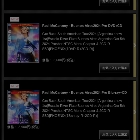
NEW
Paul McCartney - Buenos Aires2024 Pro DVD+CD
Got Back South American Tour2024 [Argentina show
1st]Estadio River Plate:Buenos Aires Argentina Oct 5th
2024 Proshot NTSC Menu Chapter & 2CD-R
SBD[PHOENIX(1DVD-R+2CD-R)]
価格： 3,600円(税込)
NEW
Paul McCartney - Buenos Aires2024 Pro Blu-ray+CD
Got Back South American Tour2024 [Argentina show
1st]Estadio River Plate:Buenos Aires Argentina Oct 5th
2024 Proshot NTSC Menu Chapter & 2CD-R
SBD[PHOENIX(1Blu-ray-R+2CD-R)]
価格： 3,900円(税込)