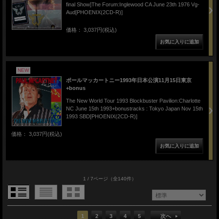
final Show]The Forum:Inglewood CA June 23th 1976 Vg-
Aud[PHOENIX(2CD-R)]
価格： 3,037円(税込)
NEW
ポールマッカートニー1993年日本公演11月15日東京
+bonus
The New World Tour 1993 Blockbuster Pavilion:Charlotte
NC June 15th 1993+bonustracks : Tokyo Japan Nov 15th
1993 SBD[PHOENIX(2CD-R)]
価格： 3,037円(税込)
1 / 7ページ
（全140件）
1
2
3
4
5
次へ