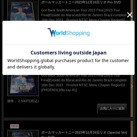
ポールマッカートニー2023年12月16日リオ Pro DVD
Got Back South American Tour 2023 Final [2023 Tour
Final]Estádio do Maracanã:Rio de Janeiro Brazil complete
16th Dec 2023 Proshot NTSC Menu Chapter Region02
[PHOENIX(1DVD-R)]
価格： 2,200円(税込)
NEW
ポールマッカートニー2023年12月16日リオ Pro Blu-ray
Got Back South American Tour 2023 Final [2023 Tour
Final]Estádio do Maracanã:Rio de Janeiro Brazil complete
16th Dec 2023 Proshot NTSC Menu Chapter Region02
[PHOENIX(1Blu-ray-R)]
価格： 2,500円(税込)
NEW
ポールマッカートニー2023年12月16日リオ (Special Ver)