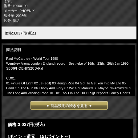
ます。
型番: 19900100
メーカー: PHOENIX
製造年: 2025年
区分: 新品
価格:3,037円(税込)
商品説明
Paul McCartney - World Tour 1990
Wembley Arena:London England record Best teke of 16th、23th、26th Jan 1990
SBD[PHOENIX(2CD-R)]
CD01:
01 Figure Of Eight 02 Jet(edit) 03 Rough Ride 04 Got To Get You Into My Life 05
Band On The Run 06 Ebony And Ivory 07 We Got Married 08 Maybe I'm Amazed 09
The Long And Winding Road 10 The Fool On The Hill 11 Sgt Peppers Lonely Hearts
Club Band 12 Good Day Sunshine 13 Can't Buy Me Love 14 Put It There 15 Things
We Said Today 16 Eleanor Rigby
▼ 商品説明の続きを見る ▼
CD02:
01 This One 02 My Brave Face 03 Back In The USSR 04 I Saw Her Standing There
05 Twenty Flight Rock 06 Coming Up 07 Let It Be 08 Ain't That A Shame 09 Live And
価格:
3,037円
(税込)
Let Die 10 Hey Jude
-(Encore)-
[ポイント還元 151ポイント～]
11 Yesterday 12 Get Back 13 Golden Slumbers 14 Carry That Weight 15 The