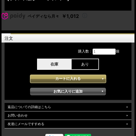
End（complete fadeout)
recording deta
￥1,012
ペイディなら月々
26th Jan: Disc01 tracks 09
16th Jan: Disc02 tracks 06-15
23th Jan: Other tracks
注文
Lineup:
Paul McCartney - lead vocals, guitars
Linda McCartney - backing vocals, keyboards
購入数：
個
Hamish Stuart - backing vocals, guitars
Robbie McIntosh - backing vocals, electric guitar
Paul "Wix" Wickens - backing vocals, keyboards
在庫
あり
Chris Whitten - drums
Paul McCartney - World Tour 1990 1月ロンドン ウェンブリーアリーナの11公演よ
りのベストショー3公演より厳選ソースを使用したSBD仕様のアイテムとなりま
す。「Flowers In The Dirt」リリース後のワールドツアーとなり1990年には日本公
演も実現するなどポールにとってはとても充実した時期でバンドメンバーと言うく
くりもなくソロアーティストとしての才能がいかんなく発揮されこのツアーからは
ベストテイクを編集したダイジェスト盤的なアルバムのオフィシャルリリースさせ
るなどツアーとしても出来も最高で本アイテムに記録されたperformanceは母国イ
返品についての詳細はこちら
ギリス ロンドンでのライブでポール自体のノリもよくウェンブリーでの迫力ある
お問い合わせ
素晴らしいコンサートが堪能できポール自体もよく声が出ておりアーティスト ポ
ールマッカートニーの絶好機が楽しめます。soundqualityはライン収録されたソー
友達にメールですすめる
スが使用され一部若干不安定感がある箇所がありますが気になるレベルでは、なく
安定して高音質で堪能できます。