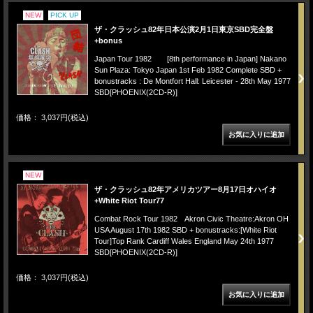
NEW
PICK UP
ザ・クラッシュ82年日本公演2月1日東京SBD完全盤
+bonus
Japan Tour 1982 [8th performance in Japan] Nakano
Sun Plaza: Tokyo Japan 1st Feb 1982 Complete SBD +
bonustracks : De Montfort Hall: Leicester - 28th May 1977
SBD[PHOENIX(2CD-R)]
価格： 3,037円(税込)
NEW
ザ・クラッシュ82年アメリカツアー8月17日オハイオ
+White Riot Tour77
Combat Rock Tour 1982 Akron Civic Theatre:Akron OH
USA August 17th 1982 SBD + bonustracks:[White Riot
Tour]Top Rank Cardiff Wales England May 24th 1977
SBD[PHOENIX(2CD-R)]
価格： 3,037円(税込)