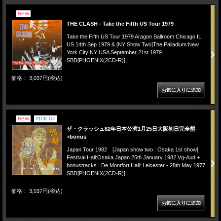
NEW
THE CLASH - Take the Fifth US Tour 1979
Take the Fifth US Tour 1979 Aragon Ballroom:Chicago IL
US 14th Sep 1979 & [NY Show Two]The Palladium:New
York City NY USA September 21st 1979
SBD[PHOENIX(2CD-R)]
価格： 3,037円(税込)
NEW
PICK UP
ザ・クラッシュ82年日本公演1月25日大阪初日完全盤
+bonus
Japan Tour 1982 [Japan show two : Osaka 1st show]
Festival Hall:Osaka Japan 25th January 1982 Vg-Aud +
bonustracks : De Montfort Hall: Leicester - 28th May 1977
SBD[PHOENIX(2CD-R)]
価格： 3,037円(税込)