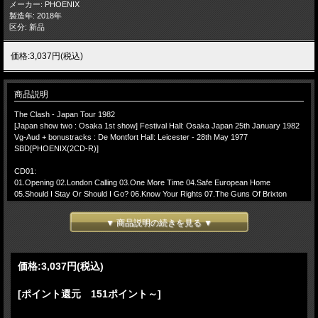
メーカー: PHOENIX
製造年: 2018年
区分: 新品
価格:3,037円(税込)
商品説明
The Clash - Japan Tour 1982
[Japan show two : Osaka 1st show] Festival Hall: Osaka Japan 25th January 1982
Vg-Aud + bonustracks : De Montfort Hall: Leicester - 28th May 1977
SBD[PHOENIX(2CD-R)]
CD01:
01.Opening 02.London Calling 03.One More Time 04.Safe European Home
05.Should I Stay Or Should I Go? 06.Know Your Rights 07.The Guns Of Brixton
08.Train In Vain 09.The Magnificent Seven 10.Ivan Meets GI Joe 11.Stay Free
12.Clash City Rockers(tapechange edit) 13.Junco Partner 14.Koka Kola 15.The
▼ 商品説明の続きを見る ▼
Leader 16.Somebody Got Murdered Murdered 17.Janie Jones 18.Clampdown
19.This Is Radio Clash
CD02:
価格:
3,037円
(税込)
20.Armagideon Time 21.Brand New Cadillac 22.Bankrobber 23.Charlie Don't Surf
24.Career Opportunities 25.Complete Control 26.London's Burning 27.White Man In
[ポイント還元 151ポイント～]
Hammersmith Palais 28.White Riot