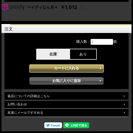
-(De Montfort Hall: Leicester - 28th May 1977)-
29.Capital Radio 30.What's My Name 31.more tuning up 32.Protex Blue 33.Remote
￥1,012
ペイディなら月々
Control 34.Crowd > Tuning 35.Garageland 36.1977
Lineup:
Joe Strummer - vocals guitar
注文
Mick Jones - guitar vocals
Paul Simonon - bass vocals
Nicky "Topper" Headon - drums vocals
購入数：
個
クラッシュ 1982年日本公演1月25日大阪2公演の初日 Festival Hall: Osaka Japan
でのライブを収録しています。最初で最後のクラッシュ 日本公演となり本アイテ
在庫
あり
ムに記録されたperformanceは、まさにAud収録の価値が感じられるアイテムで当
日の会場の激しさやリアル感がダイレクトに堪能できます。bonustrackで77年のラ
イブから8曲がSBDで収録されています。Soundqualityは、Aud収録となっており良
質なソースが使用されクリアー感 臨場感の問題なくオーディエンスノイズの影響
もなく安定した高音質で堪能できます。
返品についての詳細はこちら
お問い合わせ
友達にメールですすめる