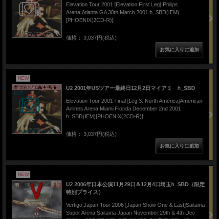
Elevation Tour 2001 [Elevation First Leg] Philips
Arena:Atlanta GA 30th March 2001 h_SBD(IEM)
[PHOENIX(2CD-R)]
価格： 3,037円(税込)
NEW
U2 2001年USツアー最終日12月2日マイアミ h_SBD
Elevation Tour 2001 Final [Leg 3: North America]American
Airlines Arena:Miami Florida December 2nd 2001
h_SBD(IEM)[PHOENIX(2CD-R)]
価格： 3,037円(税込)
NEW
U2 2006年日本公演11月29日＆12月4日埼玉h_SBD（限定
特別プライス）
Vertigo Japan Tour 2006 [Japan Show One & Last]Saitama
Super Arena:Saitama Japan November 29th & 4th Dec