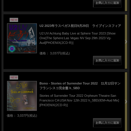
NEW
U2 2023年ラスベガス初日9月29日 ライブインスフィア
U2:UV Achtung Baby Live at Sphere Tour 2023 [Show
One]The Sphere:Las Vegas NV Sep 29th 2023 Vg-
Aud[PHOENIX(2CD-R)]
価格： 3,037円(税込)
NEW
Bono - Stories of Surrender Tour 2022 11月12日サン
フランシスコ完全盤 h_SBD
Stories of Surrender Tour 2022 Orpheum Theatre:San
Francisco CA USA Nov 12th 2022 h_SBD(IEM+Aud Mix]
[PHOENIX(2CD-R)]
価格： 3,037円(税込)