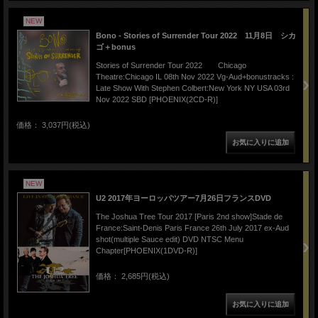
NEW
Bono - Stories of Surrender Tour 2022 11月8日 シカ
ゴ＋bonus
Stories of Surrender Tour 2022 Chicago
Theatre:Chicago IL 08th Nov 2022 Vg-Aud+bonustracks :
Late Show With Stephen Colbert:New York NY USA 03rd
Nov 2022 SBD [PHOENIX(2CD-R)]
価格： 3,037円(税込)
NEW
U2 2017年ヨーロッパツアー7月26日フランスDVD
The Joshua Tree Tour 2017 [Paris 2nd show]Stade de
France:Saint-Denis Paris France 26th July 2017 ex-Aud
shot(multiple Sauce edit) DVD NTSC Menu
Chapter[PHOENIX(1DVD-R)]
価格： 2,685円(税込)