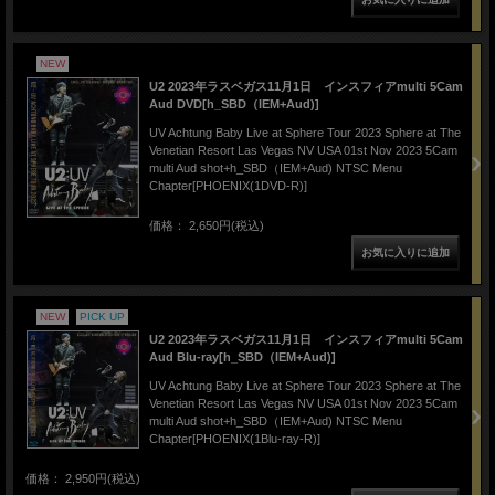
NEW
U2 2023年ラスベガス11月1日 インスフィアmulti 5Cam
Aud DVD[h_SBD（IEM+Aud)]
UV Achtung Baby Live at Sphere Tour 2023 Sphere at The
Venetian Resort Las Vegas NV USA 01st Nov 2023 5Cam
multi Aud shot+h_SBD（IEM+Aud) NTSC Menu
Chapter[PHOENIX(1DVD-R)]
価格： 2,650円(税込)
NEW
PICK UP
U2 2023年ラスベガス11月1日 インスフィアmulti 5Cam
Aud Blu-ray[h_SBD（IEM+Aud)]
UV Achtung Baby Live at Sphere Tour 2023 Sphere at The
Venetian Resort Las Vegas NV USA 01st Nov 2023 5Cam
multi Aud shot+h_SBD（IEM+Aud) NTSC Menu
Chapter[PHOENIX(1Blu-ray-R)]
価格： 2,950円(税込)