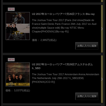
NEW
U2 2017年ヨーロッパツアー7月26日フランス Blu-ray
The Joshua Tree Tour 2017 [Paris 2nd show]Stade de
France:Saint-Denis Paris France 26th July 2017 ex-Aud
shot(multiple Sauce edit) Blu-ray NTSC Menu
Chapter[PHOENIX(1Blu-ray-R)]
価格： 2,985円(税込)
NEW
U2 2017年ヨーロッパツアー7月29日アムステルダム
h_SBD
The Joshua Tree Tour 2017 Amsterdam Arena:Amsterdam
The Netherlands July 29th 2017 h_SBD(IEM)
[PHOENIX(2CD-R)]
価格： 3,037円(税込)