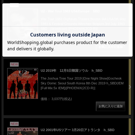
NEW
U2 - War Tour 1983 US&Europe SBD
War Tour 1983 Orpheum Theatre:Boston MA USA 6th May
1983 & Festival Grounds:Werchter Belgium 3rd July 1983
SBD （broadcast) [PHOENIX(2CD-R)]
価格： 3,037円(税込)
NEW
U2 2019年 12月5日韓国ソウル h_SBD
The Joshua Tree Tour 2019 [One Night Show]Gocheok
Sky Dome: Seoul South Korea 8th Dec 2019 h_SBD(IEM
[Full Mix:5x IEM])[PHOENIX(2CD-R)]
価格： 3,037円(税込)
NEW
U2 2001年USツアー 3月20日アトランタ h_SBD