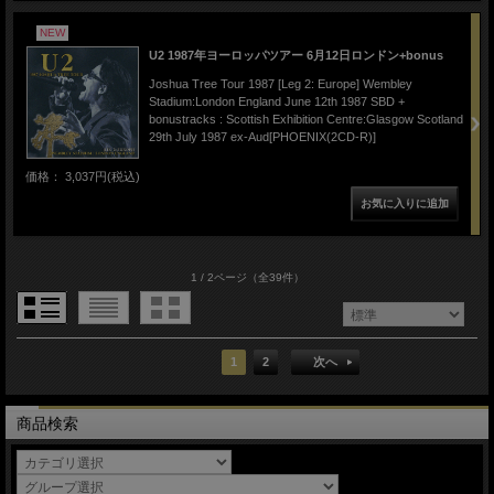
NEW
U2 1987年ヨーロッパツアー 6月12日ロンドン+bonus
Joshua Tree Tour 1987 [Leg 2: Europe] Wembley
Stadium:London England June 12th 1987 SBD +
bonustracks : Scottish Exhibition Centre:Glasgow Scotland
29th July 1987 ex-Aud[PHOENIX(2CD-R)]
価格： 3,037円(税込)
1 / 2ページ
（全39件）
1
2
次へ
商品検索