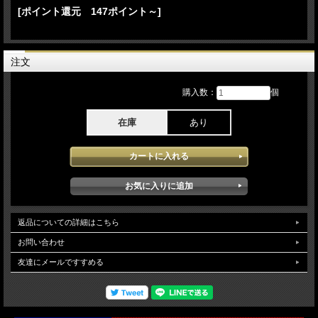
[ポイント還元 147ポイント～]
U2 - UV Achtung Baby Live at Sphere Tour 2023 11月1日Sphere at The Venetian
Resort Las Vegas NV USA でのステージを5Cam multi Aud Shotにて収録したBlu-
rayとなります。2023年の9月より開始されたラスヴェガスに作られた夢のコンサ
ート会場の設備 魅力が遺憾なく記録された映像となっており会場の外観同様室内
にもLEDディスプレイが全体に配置されまるで夢の世界にいるような錯覚が感じら
注文
れ会場全体を包み込むグラフィックはまさに現実離れしておりPVを見ているかの
ようです。又、サウンドソースも複数のIEMソースが効果的に編集されたものが差
購入数：
個
し替えられておりオフィシャルレベルで楽しめる2023年U2コンサート作品では、
最高のアイテムとなっています。（NTSC Menu Chapter Region02仕様)
在庫
あり
返品についての詳細はこちら
お問い合わせ
友達にメールですすめる