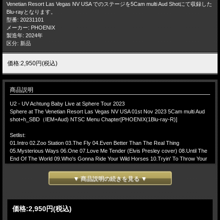
Venetian Resort Las Vegas NV USA でのステージを5Cam multi Aud Shotにて収録した
Blu-rayとなります。
型番: 20231101
メーカー: PHOENIX
製造年: 2024年
区分: 新品
価格:2,950円(税込)
商品説明
U2 - UV Achtung Baby Live at Sphere Tour 2023
Sphere at The Venetian Resort Las Vegas NV USA 01st Nov 2023 5Cam multi Aud
shot+h_SBD（IEM+Aud) NTSC Menu Chapter[PHOENIX(1Blu-ray-R)]
Setlist:
01.Intro 02.Zoo Station 03.The Fly 04.Even Better Than The Real Thing
05.Mysterious Ways 06.One 07.Love Me Tender (Elvis Presley cover) 08.Until The
End Of The World 09.Who's Gonna Ride Your Wild Horses 10.Tryin' To Throw Your
Arms Around The World 11.All I Want Is You 12.Into The Mystic (Van Morrison
cover) 13.Desire 14.Angel Of Harlem 15.Like A Rolling Stone (Bob Dylan cover)
▼ 商品説明の続きを見る ▼
16.Love Rescue Me 17.Acrobat 18.So Cruel 19.Ultra Violet (Light My Way) 20.Love
Is Blindness 21.Viva Las Vegas (Elvis Presley cover) 22.Encore Break -(Encore)-
23.Elevation 24.My Way (Frank Sinatra cover) 25.Atomic City 26.Vertigo 27.Where
The Streets Have No Name 28.With Or Without You 29.Beautiful Day/Gloria
価格:
2,950円
(税込)
30.Ending