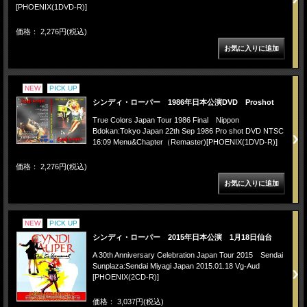
[PHOENIX(1DVD-R)]
価格： 2,276円(税込)
NEW
PICK UP
シンディ・ローパー 1986年日本公演DVD Proshot
True Colors Japan Tour 1986 Final Nippon
Bdokan:Tokyo Japan 22th Sep 1986 Pro shot DVD NTSC
16:09 Menu&Chapter（Remaster)[PHOENIX(1DVD-R)]
価格： 2,276円(税込)
NEW
PICK UP
シンディ・ローパー 2015年日本公演 1月18日仙台
A 30th Anniversary Celebration Japan Tour 2015 Sendai
Sunplaza:Sendai Miyagi Japan 2015.01.18 Vg-Aud
[PHOENIX(2CD-R)]
価格： 3,037円(税込)