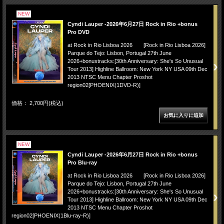
NEW
Cyndi Lauper -2026年6月27日 Rock in Rio +bonus
Pro DVD
at Rock in Rio Lisboa 2026 [Rock in Rio Lisboa 2026]
Parque do Tejo: Lisbon, Portugal 27th June
2026+bonustracks:[30th Anniversary: She's So Unusual
Tour 2013] Highline Ballroom: New York NY USA 09th Dec
2013 NTSC Menu Chapter Proshot
region02[PHOENIX(1DVD-R)]
価格： 2,700円(税込)
NEW
Cyndi Lauper -2026年6月27日 Rock in Rio +bonus
Pro Blu-ray
at Rock in Rio Lisboa 2026 [Rock in Rio Lisboa 2026]
Parque do Tejo: Lisbon, Portugal 27th June
2026+bonustracks:[30th Anniversary: She's So Unusual
Tour 2013] Highline Ballroom: New York NY USA 09th Dec
2013 NTSC Menu Chapter Proshot
region02[PHOENIX(1Blu-ray-R)]