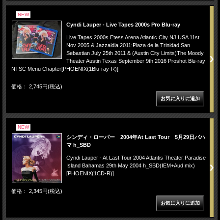
NEW
Cyndi Lauper - Live Tapes 2000s Pro Blu-ray
Live Tapes 2000s Etess Arena Atlantic City NJ USA 11st
Nov 2005 & Jazzaldia 2011:Plaza de la Trinidad San
Sebastian July 25th 2011 & (Austin City Limits)The Moody
Theater Austin Texas September 9th 2016 Proshot Blu-ray
NTSC Menu Chapter[PHOENIX(1Blu-ray-R)]
価格： 2,745円(税込)
NEW
シンディ・ローパー 2004年At Last Tour 5月29日バハ
マ h_SBD
Cyndi Lauper - At Last Tour 2004 Atlantis Theater:Paradise
Island Bahamas 29th May 2004 h_SBD(IEM+Aud mix)
[PHOENIX(1CD-R)]
価格： 2,345円(税込)