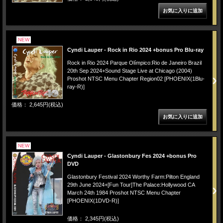
NEW
Cyndi Lauper - Rock in Rio 2024 +bonus Pro Blu-ray
Rock in Rio 2024 Parque Olímpico:Rio de Janeiro Brazil
20th Sep 2024+Sound Stage Live at Chicago (2004)
Proshot NTSC Menu Chapter Region02 [PHOENIX(1Blu-
ray-R)]
価格： 2,645円(税込)
NEW
Cyndi Lauper - Glastonbury Fes 2024 +bonus Pro
DVD
Glastonbury Festival 2024 Worthy Farm:Pilton England
29th June 2024+[Fun Tour]The Palace:Hollywood CA
March 24th 1984 Proshot NTSC Menu Chapter
[PHOENIX(1DVD-R)]
価格： 2,345円(税込)