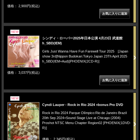
価格： 2,900円(税込)
NEW
シンディ・ローパー2025年日本公演 4月23日 武道館
h_SBD(IEM)
Girls Just Wanna Have Fun Farewell Tour 2025 [Japan
show 3rd]Nippon Budokan:Tokyo Japan 23Th April 2025
h_SBD(IEM+Aud)[PHOENIX(2CD-R)]
価格： 3,037円(税込)
NEW
Cyndi Lauper - Rock in Rio 2024 +bonus Pro DVD
Rock in Rio 2024 Parque Olímpico:Rio de Janeiro Brazil
20th Sep 2024+Sound Stage Live at Chicago (2004)
Proshot NTSC Menu Chapter Region02 [PHOENIX(1DVD-
R)]
価格： 2,345円(税込)