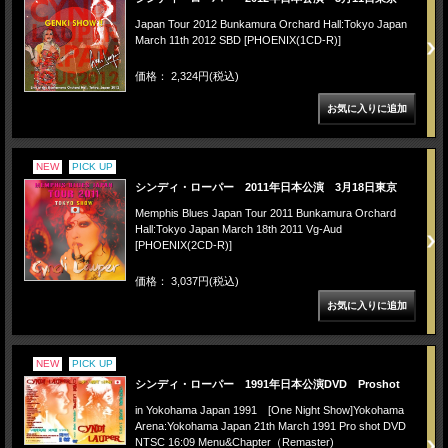
Japan Tour 2012 Bunkamura Orchard Hall:Tokyo Japan
March 11th 2012 SBD [PHOENIX(1CD-R)]
価格： 2,324円(税込)
NEW
PICK UP
シンディ・ローパー 2011年日本公演 3月18日東京
Memphis Blues Japan Tour 2011 Bunkamura Orchard
Hall:Tokyo Japan March 18th 2011 Vg-Aud
[PHOENIX(2CD-R)]
価格： 3,037円(税込)
NEW
PICK UP
シンディ・ローパー 1991年日本公演DVD Proshot
in Yokohama Japan 1991 [One Night Show]Yokohama
Arena:Yokohama Japan 21th March 1991 Pro shot DVD
NTSC 16:09 Menu&Chapter（Remaster)