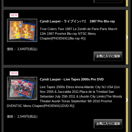
NEW
Cyndi Lauper - ライブインパリ 1987 Pro Blu-ray
True Colors Tour 1987 Le Zenith de Paris:Paris March
12th 1987 Proshot Blu-ray NTSC Menu
Chapter[PHOENIX(1Blu-ray-R)]
価格： 2,645円(税込)
NEW
Cyndi Lauper - Live Tapes 2000s Pro DVD
Live Tapes 2000s Etess Arena Atlantic City NJ USA 11st
Nov 2005 & Jazzaldia 2011:Plaza de la Trinidad San
Sebastian July 25th 2011 & (Austin City Limits)The Moody
Theater Austin Texas September 9th 2016 Proshot
DVDNTSC Menu Chapter[PHOENIX(1DVD-R)]
価格： 2,545円(税込)