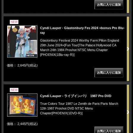
NEW
Cyndi Lauper - Glastonbury Fes 2024 +bonus Pro Blu-
ray
Glastonbury Festival 2024 Worthy Farm:Pilton England
29th June 2024+[Fun Tour]The Palace:Hollywood CA
March 24th 1984 Proshot NTSC Menu Chapter
[PHOENIX(1Blu-ray-R)]
価格： 2,645円(税込)
NEW
Cyndi Lauper - ライブインパリ 1987 Pro DVD
True Colors Tour 1987 Le Zenith de Paris:Paris March
12th 1987 Proshot DVD NTSC Menu
Chapter[PHOENIX(1DVD-R)]
価格： 2,445円(税込)