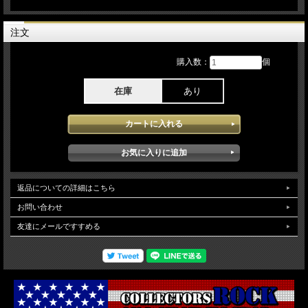
2024」に出演時のperformanceをPro収録されたBlu-rayとなります。2025年でほぼ
ツアーをリタイアする予定となっており寂しい限りですが本アイテムに記録された
ステージでは、気力を振り絞り往年のヒット曲を広くするシンディーの迫力あるラ
注文
イブが堪能でき会場に詰め掛けたオーディエンスのノリもよく1曲 1曲嚙み締める
ように歌い上げる最高のステージを楽しむことができます。bonustrackで2004年
購入数：
個
に公開されたSound Stage Live at ChicagoのProshot映像が収録されています。シ
ンディーのヴォーカリストとしての魅力がとても堪能できるライブとなっておりバ
ラードのメインのセットも最高です。映像qualityはProソースが使用され安定した
在庫
あり
高画質で楽しむ事ができます。（NTSC Menu Chapter Region02仕様)
返品についての詳細はこちら
お問い合わせ
友達にメールですすめる