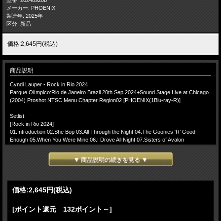
メーカー: PHOENIX
製造年: 2025年
区分: 新品
価格:2,645円(税込)
商品説明
Cyndi Lauper - Rock in Rio 2024
Parque Olímpico:Rio de Janeiro Brazil 20th Sep 2024+Sound Stage Live at Chicago
(2004) Proshot NTSC Menu Chapter Region02 [PHOENIX(1Blu-ray-R)]
Setlist:
[Rock in Rio 2024]
01.Introduction 02.She Bop 03.All Through the Night 04.The Goonies ‘R’ Good
Enough 05.When You Were Mine 06.I Drove All Night 07.Sisters of Avalon
08.Change of Heart 09.Time After Time 10.Money Changes Everything 11.True
Colors 12.Girls Just Want to Have Fun
▼ 商品説明の続きを見る ▼
-[at Chicago (2004)]
13.Intro 14.At Last 15.Walk On By 16.Stay 17.Until You Come Back To Me 18.Don't
Let Me Be Misunderstood 19.Sunny Side of the Street 20.True Colors 21.Shine
価格:
2,645円
(税込)
22.Girls Just Want To Have Fun 23.Money Changes Everything 24.Time After Time
(Acoustic)
[ポイント還元 132ポイント～]
Cyndi Lauper - Rock in Rio 2024 9月20日 南米最大のロックフェス「Rock in Rio