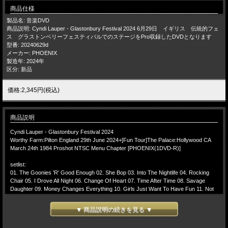
商品仕様
製品名: 音楽DVD
商品説明: Cyndi Lauper - Glastonbury Festival 2024 6月29日 イギリス 伝統的フェ
ス グラストンベリーフェスティバルでのステージをPro収録したDVDとなります
型番: 20240629d
メーカー: PHOENIX
製造年: 2024年
区分: 新品
価格:2,345円(税込)
商品説明
Cyndi Lauper - Glastonbury Festival 2024
Worthy Farm:Pilton England 29th June 2024+[Fun Tour]The Palace:Hollywood CA
March 24th 1984 Proshot NTSC Menu Chapter [PHOENIX(1DVD-R)]
setlist:
01. The Goonies 'R' Good Enough 02. She Bop 03. Into The Nightlife 04. Rocking
Chair 05. I Drove All Night 06. Change Of Heart 07. Time After Time 08. Savage
Daughter 09. Money Changes Everything 10. Girls Just Want To Have Fun 11. Not
My Father's Son 12. True Colors 13. I'm Gonna Be Strong
▼ 商品説明の続きを見る ▼
[Hollywood 1984]
14.She Bop 15.When You Were Mine 16.Time After Time 17.Money Changes