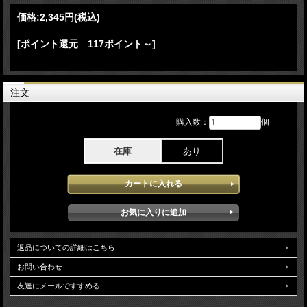
Everything 18.Girls Just Wanna Have Fun
価格:
2,345円
(税込)
Cyndi Lauper - Glastonbury Festival 2024 6月29日 イギリス 伝統的フェス グ
ラストンベリーフェスティバルでのステージをPro収録したDVDとなります。2024
[ポイント還元 117ポイント～]
年に入りライブとしては、2公演目となるステージを記録した本アイテムでの
Performanceでは、ソロとして41年たった今も変わらずのシンディが堪能でき当日
披露された楽曲も往年のファンには最高の楽曲で会場に詰め掛けたファンの歓声に
応えそして盛り上げるとても楽しめるコンサートが堪能できます。bonustrackで
1984年3月のハリウッドでのステージが5曲収録されています。83年のソロデビュ
注文
ーアルバムリリース直後のUSツアーで迫力 荒々しさもの時期でしか見る事の出
来ないステージが堪能できます。映像クオリティは、Proソースが使用され安定し
購入数：
個
た高画質で堪能できます。（NTSC Menu Chapter Region02 ピクチャーディスク仕
様)
在庫
あり
返品についての詳細はこちら
お問い合わせ
友達にメールですすめる