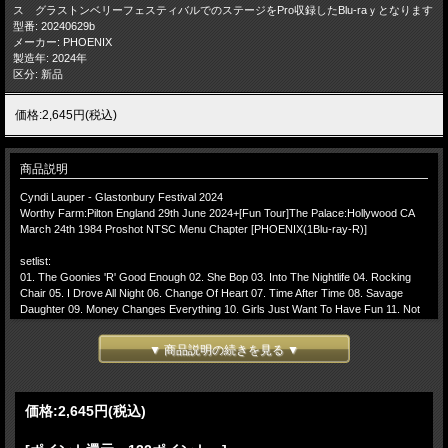
ス グラストンベリーフェスティバルでのステージをPro収録したBlu-raｙとなります
型番: 20240629b
メーカー: PHOENIX
製造年: 2024年
区分: 新品
価格:2,645円(税込)
商品説明
Cyndi Lauper - Glastonbury Festival 2024
Worthy Farm:Pilton England 29th June 2024+[Fun Tour]The Palace:Hollywood CA
March 24th 1984 Proshot NTSC Menu Chapter [PHOENIX(1Blu-ray-R)]
setlist:
01. The Goonies 'R' Good Enough 02. She Bop 03. Into The Nightlife 04. Rocking
Chair 05. I Drove All Night 06. Change Of Heart 07. Time After Time 08. Savage
Daughter 09. Money Changes Everything 10. Girls Just Want To Have Fun 11. Not
My Father's Son 12. True Colors 13. I'm Gonna Be Strong
▼ 商品説明の続きを見る ▼
[Hollywood 1984]
14.She Bop 15.When You Were Mine 16.Time After Time 17.Money Changes
Everything 18.Girls Just Wanna Have Fun
価格:
2,645円
(税込)
Cyndi Lauper - Glastonbury Festival 2024 6月29日 イギリス 伝統的フェス グ
ラストンベリーフェスティバルでのステージをPro収録したBlu-raｙとなります。