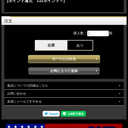
[ポイント還元 132ポイント～]
2024年に入りライブとしては、2公演目となるステージを記録した本アイテムでの
Performanceでは、ソロとして41年たった今も変わらずのシンディが堪能でき当日
披露された楽曲も往年のファンには最高の楽曲で会場に詰め掛けたファンの歓声に
応えそして盛り上げるとても楽しめるコンサートが堪能できます。bonustrackで
1984年3月のハリウッドでのステージが5曲収録されています。83年のソロデビュ
注文
ーアルバムリリース直後のUSツアーで迫力 荒々しさもの時期でしか見る事の出
来ないステージが堪能できます。映像クオリティは、Proソースが使用され安定し
購入数：
個
た高画質で堪能できます。（NTSC Menu Chapter Region02 ピクチャーディスク仕
様)
在庫
あり
返品についての詳細はこちら
お問い合わせ
友達にメールですすめる