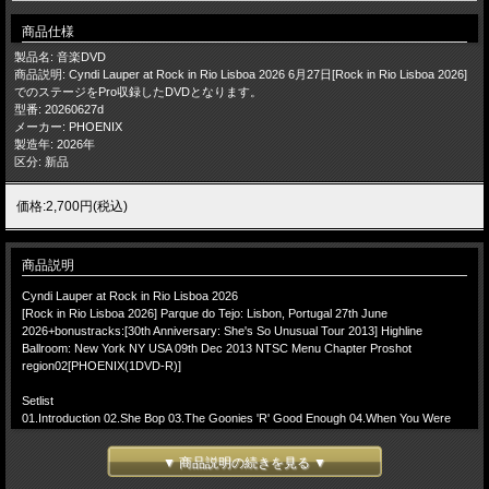
商品仕様
製品名: 音楽DVD
商品説明: Cyndi Lauper at Rock in Rio Lisboa 2026 6月27日[Rock in Rio Lisboa 2026]
でのステージをPro収録したDVDとなります。
型番: 20260627d
メーカー: PHOENIX
製造年: 2026年
区分: 新品
価格:2,700円(税込)
商品説明
Cyndi Lauper at Rock in Rio Lisboa 2026
[Rock in Rio Lisboa 2026] Parque do Tejo: Lisbon, Portugal 27th June
2026+bonustracks:[30th Anniversary: She's So Unusual Tour 2013] Highline
Ballroom: New York NY USA 09th Dec 2013 NTSC Menu Chapter Proshot
region02[PHOENIX(1DVD-R)]
Setlist
01.Introduction 02.She Bop 03.The Goonies 'R' Good Enough 04.When You Were
Mine(Prince cover) 05.I Drove All Night 06.Into the Nightlife 07.Change of Heart
08.Time After Time 09.Money Changes Everything(The Brains cover) 10.Shine
▼ 商品説明の続きを見る ▼
11.True Colors 12.Girls Just Want to Have Fun