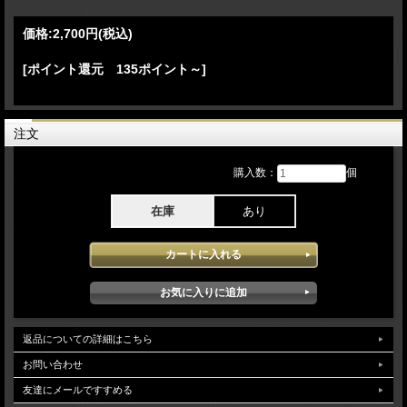
-(New York 2013)-
13.Intro 14.Money Changes Everything 15.Girls Just Want to Have Fun 16.When
価格:
2,700円
(税込)
You Were Mine 17.Time After Time 18.Lauper's Talking 19.She Bop 20.All Through
the Night 21.Witness 22.I’ll Kiss You 23.Lauper's Talking 24.He’s so Unusual
[ポイント還元 135ポイント～]
25.Yeah Yeah
-Encore-
26.The Goonies 'R' Good Enough (Aud Sauce） 27.True Colors (Aud Sauce）
注文
Cyndi Lauper at Rock in Rio Lisboa 2026 6月27日[Rock in Rio Lisboa 2026] でのス
テージをPro収録したDVDとなります。ツアーからはリタイアしてもCyndi Lauper
購入数：
個
の人気の高さを改めて感じられるPerformanceとなりステージにおいても気力を振
り絞る姿に感動さえ覚えるライブで披露された楽曲も往年のヒット曲のオンパレー
ドでフェスにおけるコンパクトなセットながらとても充実感の感じられる最高なラ
在庫
あり
イブとなっています。bonustrackで2013年のNYでのライブが収録されています。
映像クオリティはProソースが使用され製品化されており安定した高画質で楽しめ
ます。(NTSC Menu Chapter region02仕様)
返品についての詳細はこちら
お問い合わせ
友達にメールですすめる