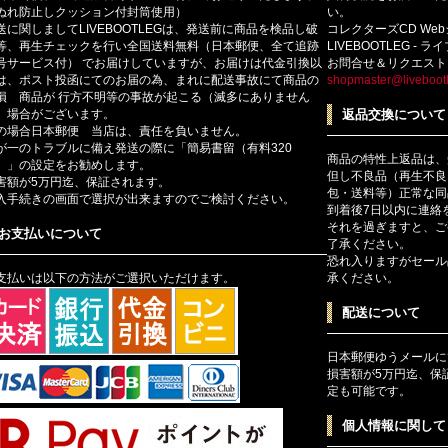
ぬれ防止しクッション付封筒使用）
い。
送に関しましてLIVEBOOTLEGは、発送前に商品を検品し破
コレクターズCD We
等、再生チェックを行い全国送料無料（日本郵便、全て追跡
LIVEBOOTLEG - 
号サービス付） でお届けしていますが、お届けは代金引換以
お問合せ＆リクエスト
は、ポスト投函にてのお届の為、まれに配送事故にて商品の
shopmaster@livebootl
損 商品が 行方不明等の事故が起こる（滅多にありません
）場合がございます。
返品交換について
の場合日本郵便 当店は、責任を負いません。
が一のトラブルに備え発送の際に「簡易書留（有料320
商品の特性上返品は、
）」の設定をお勧めします。
但し不良品（再生不良
害額が5万円迄、保証されます。
包・送料等）正常な同
入手続きの画面で選択が出来ますのでご検討ください。
到着後7日以内に連絡
それを過ぎますと、ご
お支払いについて
了承ください。
恐れ入りますがセール
支払いは以下の方法がご選択いただけます。
承ください。
配送について
日本郵便ゆうメールに
損害額が5万円迄、保
定も可能です。
個人情報に関して