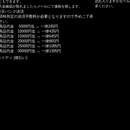
恐れ入りますがセール
ともできます。
承ください。
入金確認が取れましたらメールにて連絡を致します。
楽天バンク決済
済時所定の決済手数料が必要となりますので予めご了承
さい。
商品代金 5000円迄 → 一律245円
商品代金 10000円迄 → 一律435円
商品代金 15000円迄 → 一律645円
商品代金 20000円迄 → 一律865円
商品代金 25000円迄 → 一律1085円
商品代金 30000円迄 → 一律1305円
ペイディ (後払い)