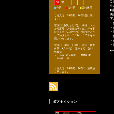
こ
30
31
※
■
■
■
今日
定休日
臨時休業
■
決
ご注文は、24時間 365日受け賜り
下
ます。
・
定休日に関しましては、発送 メー
・
ル対応等（入金連絡等）は、行う事
・
は出来ませんので平日に順次対応さ
せて頂きます、ご理解 ご了承をお
・
願いいたします。
・
・
定休日：毎月 日曜日 祝日 夏季
休日（8月中旬) 連末年始 臨時
■
休業日
メール等 対応時間 : AM10:30
- PM06::30
ご注文は、24時間 365日 通常通
り承ります。
ボブ セクション