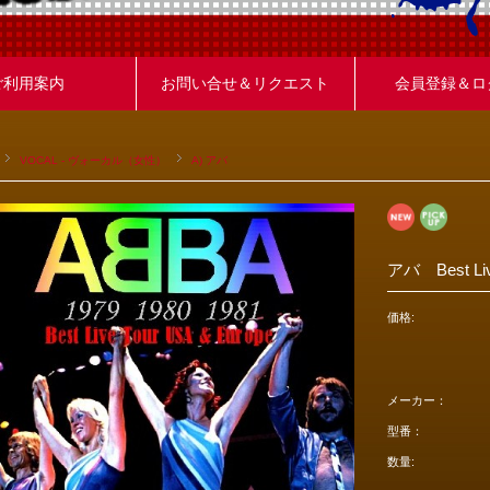
ご利用案内
お問い合せ＆リクエスト
会員登録＆ロ
VOCAL - ヴォーカル（女性）
A) アバ
アバ Best Liv
価格:
メーカー：
型番：
数量: