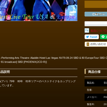
返品について
-Performing Arts Theatre: Aladdin Hotel Las Vegas NV79.09.24 SBD & 80 EuropeTour SBD 
 81 broadcast] SBD [PHOENIX(2CD-R)]
商品説明
商品仕様
BA(アバ）79年 80年 81年ツアーのベストテイクをカップリング
製品名:
音
しています。
型番:
19
メーカー:
PH
製造年:
20