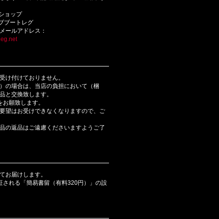
bショップ
ライブブートレグ
メールアドレス：
eg.net
受け付けておりません。
）の場合は、当店の負担において（梱
品と交換致します。
をお願致します。
要望はお受けできなくなりますので、ご
品の返品はご遠慮くださいますようご了
てお届けします。
証される「簡易書留（有料320円）」の設