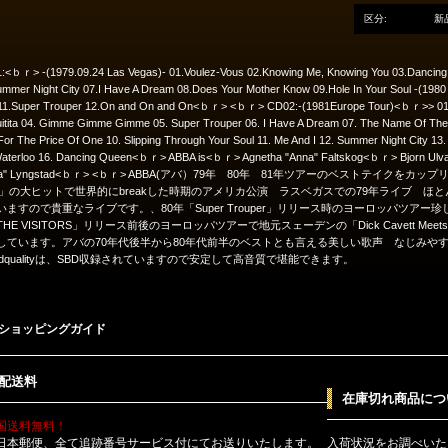
区分:
新
:<ｂｒ> -(1979.09.24 Las Vegas)- 01.Voulez-Vous 02.Knowing Me, Knowing You 03.Dancin
mmer Night City 07.I Have A Dream 08.Does Your Mother Know 09.Hole In Your Soul -(1980
 11.Super Trouper 12.On and On and On<ｂｒ> <ｂｒ> CD02:-(1981Europe Tour)<ｂｒ>> 01. 
uitita 04. Gimme Gimme Gimme 05. Super Trouper 06. I Have A Dream 07. The Name Of The
or The Price Of One 10. Slipping Through Your Soul 11. Me And I 12. Summer Night City 1
Waterloo 16. Dancing Queen<ｂｒ> ABBA is<ｂｒ> Agnetha "Anna" Faltskog<ｂｒ> Bjorn U
ida" Lyngstad<ｂｒ> <ｂｒ> ABBA(アバ）79年 80年 81年ツアーのベストテイクをカ
us」の大ヒットで世界的にbreakした時期のアメリカ公演 ラスベガスでの79年ライブ 
いますので貴重なライブです。、80年「Super Trouper」リリース時のヨーロッパツアー珍しい「
HE VISITORS」リリース前後のヨーロッパツアーで地元スェーデンの「Dick Cavett Meets A
しています。アバの70年代後半から80年代前半のベストとも言える美しい歌声 なじみや
undqualityは、SBD収録されていますので安定して高音質で堪能できます。
ショッピングガイド
配送料
在庫切れ商品につ
国送料無料！
日本郵便、全て追跡番号サービス付にてお送りいたします。
入荷状況をお調べいた