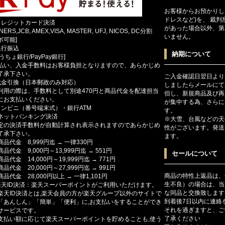
お客様からお預かりし
ドレスなど)を、 裁
クレジットカード決済
があった場合以外、第
INERS,JCB, AMEX,VISA, MASTER, UFJ, NICOS, DC分割
いません。
ボ可能]
銀行振込
納期について
ゆうちょ銀行/PayPay銀行]
払い、入金手数料はお客様負担となりますので、あらかじめ
了承下さい。
ご入金確認日翌日より
代金引換（日本郵政のみ対応）
しましたらメールにて
利用の際は、手数料として別途470円と商品代金を配達担当
但し、新規商品及び再
にお支払いください。
が集中する為、さらに
コンビニ（番号端末式）・銀行ATM
す。
ットバンキング決済
※大雪、台風などの天
定の決済手数料が自動計算され表示されますのであらかじめ
性がございます。発送
了承下さい。
ます。
商品代金 8,999円迄 → 一律330円
商品代金 9,000円～13,999円迄 → 551円
セールについて
商品代金 14,000円～19,999円迄 → 771円
商品代金 20,000円～27,999円迄 → 991円
商品の特性上返品は、
商品代金 28,000円以上 → 一律1,101円
生不良）の場合は、当
楽天ID決済：楽天スーパーポイントがご利用いただけます。
な同品と交換致します
楽天ID決済とは,楽天会員の方が楽天グループ以外のサイトで
到着後7日以内に連絡
「あんしん」「簡単」「便利」に,お支払いをすることができ
それを過ぎますと、ご
サービスです。
了承ください
支払い額に応じて楽天スーパーポイントを貯めることも,使う