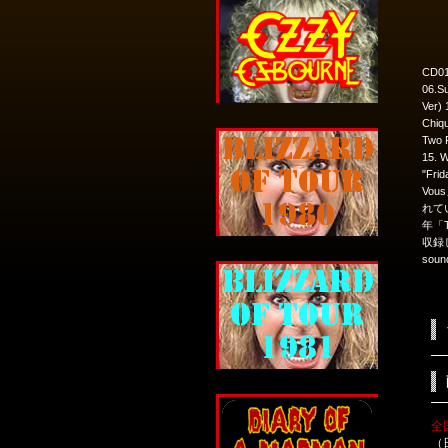
CD01
06.Su
Ver)
Chiq
Two F
15. 
"Fr
Vo
れて
年「T
収録
so
全
（