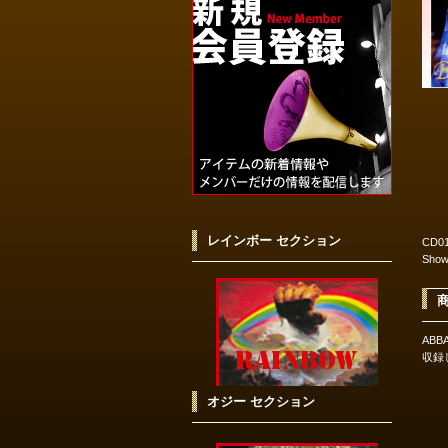
レインボー セクション
CD01
Show
AB
収録
オジー セクション