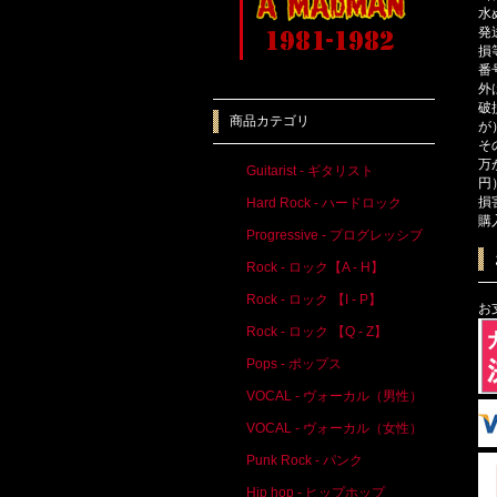
水
発
損
番
外
破
商品カテゴリ
が
そ
万
Guitarist - ギタリスト
円
損
Hard Rock - ハードロック
購
Progressive - プログレッシブ
Rock - ロック【A - H】
Rock - ロック 【I - P】
お
Rock - ロック 【Q - Z】
Pops - ポップス
VOCAL - ヴォーカル（男性）
VOCAL - ヴォーカル（女性）
Punk Rock - パンク
Hip hop - ヒップホップ