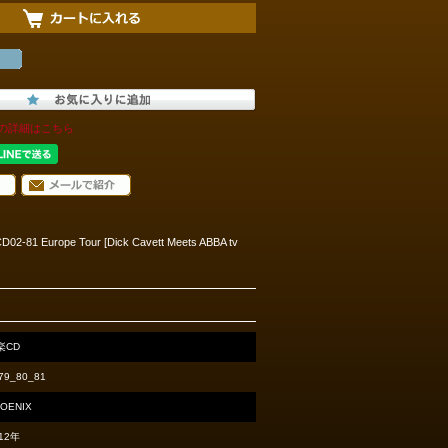
の詳細はこちら
CD02-81 Europe Tour [Dick Cavett Meets ABBA tv
楽CD
79_80_81
OENIX
12年