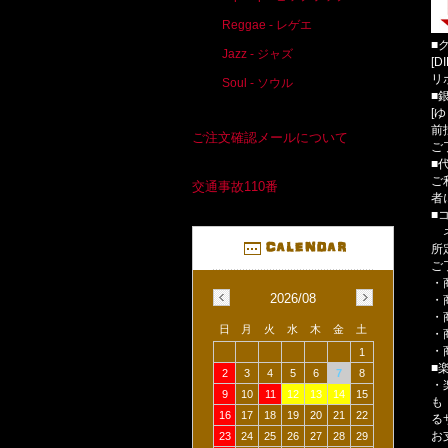
Reggae - レゲエ
■
Jazz - ジャズ
[D
リ
Soul - ソウル
■
[
前
ご注文確認メールについて
ご
■
ご
交通事故110番
者
■
ネ
所
ご
・
2026/08
・
・
日
月
火
水
木
金
土
・
・
1
■
2
3
4
5
6
7
8
・
9
10
11
12
13
14
15
も
16
17
18
19
20
21
22
る
お
23
24
25
26
27
28
29