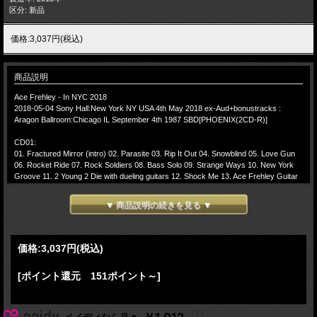
区分: 新品
価格:3,037円(税込)
商品説明
Ace Frehley - In NYC 2018
2018-05-04 Sony Hall:New York NY USA 4th May 2018 ex-Aud+bonustracks :
Aragon Ballroom:Chicago IL September 4th 1987 SBD[PHOENIX(2CD-R)]
CD01:
01. Fractured Mirror (intro) 02. Parasite 03. Rip It Out 04. Snowblind 05. Love Gun
06. Rocket Ride 07. Rock Soldiers 08. Bass Solo 09. Strange Ways 10. New York
Groove 11. 2 Young 2 Die with dueling guitars 12. Shock Me 13. Ace Frehley Guitar
Solo 14. Cold Gin
▼ 商品説明の続きを見る ▼
CD02:
15. Encore Break
-(Encore)-
16. Detroit Rock City 17. Deuce
価格:
3,037円
(税込)
-(Chicago IL Sep 4th 1987)-
[ポイント還元 151ポイント～]
18. Introduction 19. Rip It Out 20. Stranger in a Strange Land 21. Something Moved
22. Cold Gin 23. New York Groove 24. Into The Night 25. Breakout> 26. Drum Solo
27. Shock Me 28. Ace Solo 29. Calling To You 30. Rock Soldiers 31. Band
Introductions 32. Rocket Ride
￥1,012
ペイディなら月々