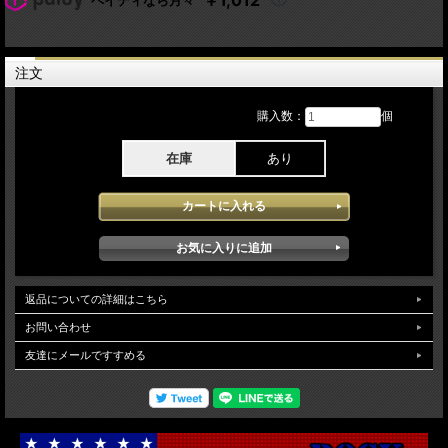
Lineup:
[1997]
Ace Frehley - Lead Guitar, Vocals
注文
Tod Howarth - Guitars, keyboards, lead vocals
Anton Fig - Drums
John Regan - Bass
購入数：
個
[2018]
Ace Frehley - Lead Guitar, Vocals
在庫
あり
Richie Scarlet - Guitar, Vocals
Chris Wyse - Bass, Vocals
Scot Coogan - Drums, Vocals
エースフレリー 2018年ニューヨーク公演 5月4日Sony Hall:New York NY USAで
のライブを収録しています。2018年9月に日本公演が決定したエースの最新ライブ
となります。キッス脱退後も多くのキッスアーミーに絶大なる人気を誇るエースの
ハイテンションなギターワークが堪能できます。キッスファンには、最高なキッス
時代のナンバーが多くセットされとても楽しめるライブとなっています。
返品についての詳細はこちら
bonustrackで87年のシカゴでのライブをSBDで11曲収録しています。Soundquality
お問い合わせ
は、Aud収録となっておりとても良質なソースが使用されクリアー感 臨場感も問
題なく安定した高音質で堪能できます。
友達にメールですすめる