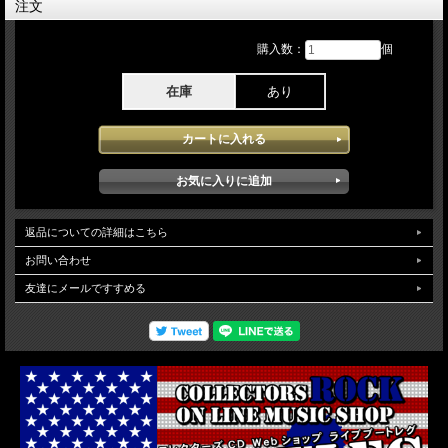
performanceのベストと言っても過言ではない位最高のショットで最高のsoundが
注文
堪能できます。オープンスタジアムに多くのラテン系Audienceの大観衆の中
Steven Tylerのシャウト Joe Perryのギターperformance最高です。残念がらト
ム・ハミルトンンの体調が悪く代役でDavid Hullがベースを務めましたがそれ以上
購入数：
個
にメンバーのテンションの高さで素晴らしいconcertを披露しています。とてもダ
イレクト感のある最高のライブです。映像qualityは、ProShotのHDソースを使用し
在庫
あり
映像のqualityを保つ為に二層式DISCで作成されていますので安定した高画質で堪
能できます。
返品についての詳細はこちら
お問い合わせ
友達にメールですすめる