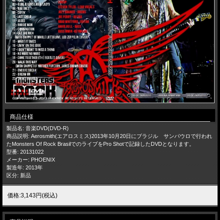
商品仕様
製品名: 音楽DVD(DVD-R)
商品説明: Aerosmith(エアロスミス)2013年10月20日にブラジル サンパウロで行われ
たMonsters Of Rock BrasilでのライブをPro Shotで記録したDVDとなります。
型番: 20131022
メーカー: PHOENIX
製造年: 2013年
区分: 新品
価格:3,143円(税込)