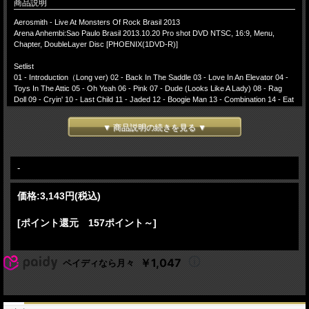
商品説明
Aerosmith - Live At Monsters Of Rock Brasil 2013
Arena Anhembi:Sao Paulo Brasil 2013.10.20 Pro shot DVD NTSC, 16:9, Menu,
Chapter, DoubleLayer Disc [PHOENIX(1DVD-R)]
Setlist
01 - Introduction（Long ver) 02 - Back In The Saddle 03 - Love In An Elevator 04 -
Toys In The Attic 05 - Oh Yeah 06 - Pink 07 - Dude (Looks Like A Lady) 08 - Rag
Doll 09 - Cryin' 10 - Last Child 11 - Jaded 12 - Boogie Man 13 - Combination 14 - Eat
The Rich (with snippet of Whole Lotta Love, Led Zeppelin cover) 15 - What It Takes
16 - Livin' On The Edge 17 - I Don't Want To Miss A Thing 18 - No More No More 19
▼ 商品説明の続きを見る ▼
- Come Together (The Beatles cover) 20 - Walk This Way (with snippet of Mother
Popcorn, James Brown cover) 21 - Encore:Break 22 - Dream On 23 - Sweet
Emotion
-
Lineup:
Steven Tyler - lead vocals
価格:
3,143円
(税込)
Joey Kramer - drums
Joe Perry - guitar
Brad Whitford - guitar
[ポイント還元 157ポイント～]
David Hull - bass
Russ Irwin -keyboard
￥1,047
ペイディなら月々
* David Hull replacing Tom Hamilton due to health problems.
Aerosmith(エアロスミス)2013年10月20日にブラジル サンパウロで行われた
Monsters Of Rock BrasilでのライブをPro Shotで記録したDVDとなります。2013年