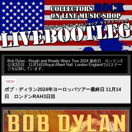
Bob Dylan - Rough and Rowdy Ways Tour 2024 最終日 ロンドン3
公演3日目 11月14日Royal Albert Hall: London Englandでのステー
ジを記録しています。
NEW
ボブ・ディラン2024年ヨーロッパツアー最終日 11月14
日 ロンドンRAH3日目