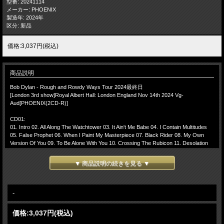
型番: 20241114
メーカー: PHOENIX
製造年: 2024年
区分: 新品
価格:3,037円(税込)
商品説明
Bob Dylan - Rough and Rowdy Ways Tour 2024最終日
[London 3rd show]Royal Albert Hall: London England Nov 14th 2024 Vg-
Aud[PHOENIX(2CD-R)]
CD01:
01. Intro 02. All Along The Watchtower 03. It Ain't Me Babe 04. I Contain Multitudes
05. False Prophet 06. When I Paint My Masterpiece 07. Black Rider 08. My Own
Version Of You 09. To Be Alone With You 10. Crossing The Rubicon 11. Desolation
Row 12. Key West (Philosopher Pirate)
▼ 商品説明の続きを見る ▼
CD02:
01. Watching The River Flow 02. It's All Over Now Baby Blue 03. I've Made Up My
Mind To Give Myself To You 04. Mother Of Muses 05. Goodbye Jimmy Reed 06.
Every Grain Of Sand 07. Last Cheer
-
Line up:
価格:
3,037円
(税込)
Bob Dylan - guitar, piano, Nord Electro 6 keyboard, harp
Tony Garnier - electric and standup bass