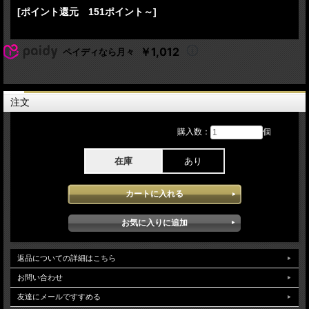
Jim Keltner - drums
[ポイント還元 151ポイント～]
Bob Britt - acoustic guitar, electric guitar
Doug Lancio - acoustic guitar, electric guitar
￥1,012
ペイディなら月々
Bob Dylan - Rough and Rowdy Ways Tour 2024最終日 ロンドン3公演 11月14日
Royal Albert Hall: London Englandでのステージを記録しています。2年ぶりとなる
ロンドンでのライブとなります。ロンドンで行われたperformanceは全て同じセッ
トながら各日において楽曲のアレンジメントを変え3公演全てにおいてとても新鮮
味と驚きの感じられるライブとなっており空気感の違いや当日のリアリティ等楽し
注文
む事ができディラン自体もいつもと変わらずの世界観が感じられ素晴らしいライブ
が堪能できます。soundqualityはAud収録となっておりとても安定して記録されク
リアー感も問題なく安定した高音質で堪能できとても聴きやすい仕上がりとなって
購入数：
個
います。
在庫
あり
返品についての詳細はこちら
お問い合わせ
友達にメールですすめる