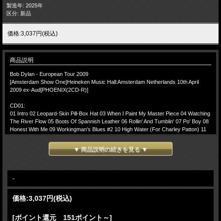
製造年: 2025年
区分: 新品
価格:3,037円(税込)
商品説明
Bob Dylan - European Tour 2009
[Amsterdam Show One]Heineken Music Hall:Amsterdam Netherlands 10th April
2009 ex-Aud[PHOENIX(2CD-R)]
CD01:
01 Intro 02 Leopard-Skin Pill-Box Hat 03 When I Paint My Master Piece 04 Watching
The River Flow 05 Boots Of Spannish Leather 06 Rollin' And Tumblin' 07 Po' Boy 08
Honest With Me 09 Workingman's Blues #2 10 High Water (For Charley Patton) 11
Love Sick 12 Highway 61 Revisited 13 Nettie Moore
▼ 商品説明の続きを見る ▼
CD02:
01 Summer Days 02 Like A Rolling Stone 03 Encore Break
-(Encore)-
04 All Along The Watchtower 05 Spirit On The Water 06 Band Intro 07 Blowin' In The
-
Wind
価格:
3,037円
(税込)
Lineup:
Bob Dylan - Vocals, harmonica, organ, guitar
Stu Kimball - Rhythm guitar
[ポイント還元 151ポイント～]