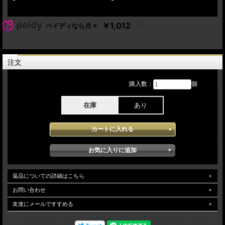
Denny Freeman - lead guitar
George Recelli - Drums, percussion
Tony Garnier - Bass
￥1,012
ペイディなら月々
Donnie Herron - violin, viola, banjo, electric mandolin, pedal steel, lap steel
Bob Dylan - European Tour 2009 オランダ3公演の初日 4月10日Heineken Music
Hall:Amsterdam Netherlandsでのステージを記録しています。この日のライブのセ
ットは往年のヒット曲が組まれた内容となっておりアルバム「Modern Times」よ
注文
りのナンバーも組み込まれJeffBeckがのプレーで有名な「Rollin' And Tumblin」等が
披露され充実したステージが楽しめます。soundqualityはとても高音質で記録され
メーカーインフォではAud収録となっているもののライン収録並みの判断がつかな
購入数：
個
い収録でとても高音質な内容となっています。
在庫
あり
返品についての詳細はこちら
お問い合わせ
友達にメールですすめる