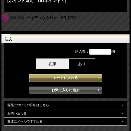
[ポイント還元 151ポイント～]
Teddy Campbell - drums, backing vocals
Willie Weeks - bass
Branlie Mejias - percussion, backing vocals
￥1,012
ペイディなら月々
AORの巨星、ボズ・スキャッグスの5年ぶりのジャパン・ツアー2024より、2月19
日、東京公演初日の模様を高音質オーディエンス録音で約2時間のステージを完全
収録。 自身のルーツであるブルースへの回帰アルバム「Out of the Blues」から
「Rock And Stick」「Radiator 110」の2曲やAOR不滅の金字塔アルバム「Silk
注文
Degrees」からの名曲6曲を演奏。そして、近年の名曲「Last Tango On 16th
Street」や代表曲「Jojo」など、聴き所満載 の素晴らしいライブ内容。ボズの変わ
らない歌声と感動的な来日公演初日のパフォーマンスを極上サウンドで存分にお楽
購入数：
個
しみ頂けます。
在庫
あり
返品についての詳細はこちら
お問い合わせ
友達にメールですすめる