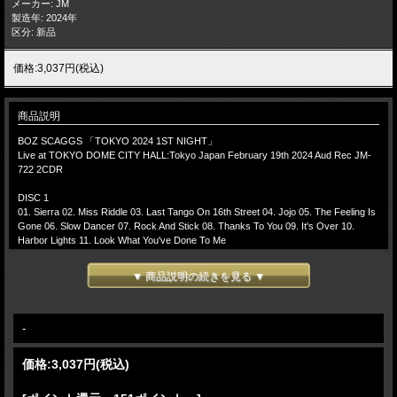
メーカー: JM
製造年: 2024年
区分: 新品
価格:3,037円(税込)
商品説明
BOZ SCAGGS 「TOKYO 2024 1ST NIGHT」
Live at TOKYO DOME CITY HALL:Tokyo Japan February 19th 2024 Aud Rec JM-
722 2CDR
DISC 1
01. Sierra 02. Miss Riddle 03. Last Tango On 16th Street 04. Jojo 05. The Feeling Is
Gone 06. Slow Dancer 07. Rock And Stick 08. Thanks To You 09. It's Over 10.
Harbor Lights 11. Look What You've Done To Me
DISC 2
▼ 商品説明の続きを見る ▼
01. Radiator 110 02. Somebody (Loan Me A Dime) 03. Lido Shuffle 04. What Can I
Say 05. Lowdown 06. Band Introductions 07. We're All Alone 08. Breakdown Dead
Ahead
-
Lineup:
Boz Scaggs - vocals, guitar
価格:
3,037円
(税込)
Mike Miller - guitar
Michael Logan - keyboards, backing vocals
Eric Crystal - saxophone, keybaords, guitar