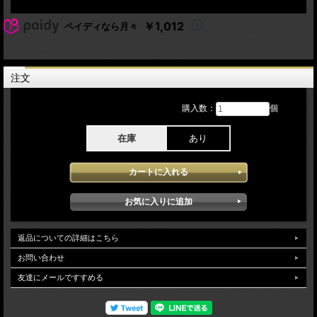
03.Hello There 04.Come On Come On 05.Ello Kiddies 06.Speak Now Or Forever
Hold Your Peace 07.Big Eyes 08.Southern Girls 09.Downed 10.Loser 11.Ain't That A
￥1,012
ペイディなら月々
Shame 12.Please, Mrs. Henry (edit) 13.He's A Whore 14.Down On The Bay
15.Goodnight
Lineup:
注文
Robin Zander
Rick Nielsen
Tom Petersson
購入数：
個
Daxx Nielsen
Bun E. Carlos(1977)
在庫
あり
Cheap Trick - All Washed Up Tour 2026 3月21日Premier Theater, Foxwoods,
Mashantucket CT USA でのステージを記録しています。2025年の日本公演も大盛
況に終了させ、その後11月に新作アルバム「All Washed Up」をリリースし本アイ
テムに収録されたプロモーションを兼ねたツアーではメンバーのモチベーションの
高さやデビュー当時よりバンドの特徴であるノリの良さも感じられバンド自体のツ
アーがいつまで続くのはわかりませんがファン必須の姿が感じられるライブとなっ
ています。 新作からは「Twelve Gates」が評され他は往年のヒット曲で構成され
内容的にもとても楽しめるライブとなっています。bonustrackで77年の北米ツアー
よりトロントでのライブが13曲SBDで収録されています。soundqualityはAud収録
返品についての詳細はこちら
となっており若干の距離感はあるものの当日の臨場感 ダイレクト感が感じられと
お問い合わせ
ても楽しめる収録となっています。
友達にメールですすめる