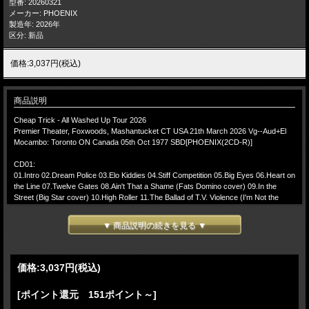
型番: 20260321
メーカー: PHOENIX
製造年: 2026年
区分: 新品
価格:3,037円(税込)
商品説明
Cheap Trick - All Washed Up Tour 2026
Premier Theater, Foxwoods, Mashantucket CT USA 21th March 2026 Vg--Aud+El
Mocambo: Toronto ON Canada 05th Oct 1977 SBD[PHOENIX(2CD-R)]
CD01:
01.Intro 02.Dream Police 03.Elo Kiddies 04.Stiff Competition 05.Big Eyes 06.Heart on
the Line 07.Twelve Gates 08.Ain't That a Shame (Fats Domino cover) 09.In the
Street (Big Star cover) 10.High Roller 11.The Ballad of T.V. Violence (I'm Not the
Only Boy) 12.Bass Solo 13.I Know What I Want 14.The Flame 15.I Want You to
Want Me 16.Surrender > Encore Break > Encore Intro
▼ 商品説明の続きを見る ▼
-(Encore)-
17. Never Had a Lot to Lose
価格:
3,037円
(税込)
CD02:
01.Auf Wiedersehen 02.Goodnight
[ポイント還元 151ポイント～]
-(bonustracks:Toronto ON Canada 1977)-