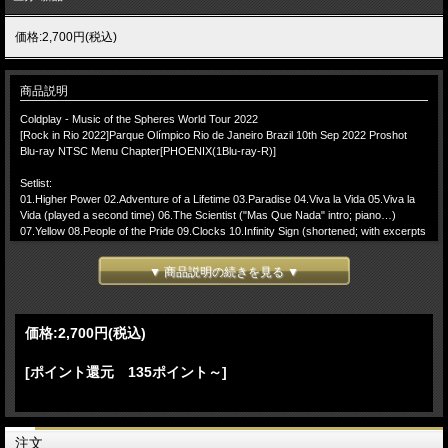
価格:2,700円(税込)
商品説明
Coldplay - Music of the Spheres World Tour 2022
[Rock in Rio 2022]Parque Olímpico Rio de Janeiro Brazil 10th Sep 2022 Proshot
Blu-ray NTSC Menu Chapter[PHOENIX(1Blu-ray-R)]
Setlist:
01.Higher Power 02.Adventure of a Lifetime 03.Paradise 04.Viva la Vida 05.Viva la
Vida (played a second time) 06.The Scientist ("Mas Que Nada" intro; piano…)
07.Yellow 08.People of the Pride 09.Clocks 10.Infinity Sign (shortened; with excerpts
of "…) 11.Something Just Like This (The Chainsmokers & Coldplay cover)
(shortened; pre-recorded…) 12.Midnight (remix; contains elements of…) 13.My
▼ 商品説明の続きを見る ▼
Universe (Coldplay x BTS cover) 14.A Sky Full of Stars (restarted, Chris asks
the…) 15.Magic (Magia version; sung in Brazilian Portuguese) 16.Happy Birthday to
You (Mildred J. Hill & Patty Hill cover) (for Jonny Buckland's 45th birthday)
17.Humankind 18.Fix You (with excerpts of "Midnight") 19.Biutyful
価格:
2,700円
(税込)
Coldplay - Music of the Spheres World Tour 2022 9月10日 [Rock in Rio
[ポイント還元 135ポイント～]
2022]Parque Olímpico Rio de Janeiro Brazil でのライブをProshot収録したBlu-rayと
なります。3月よりスタートしたワールドツアーの中間時期に出演したブラジル最
大のロックフェス Rock in Rioでのステージとなり当日の悪天候の中行われ豪雨が
降りしきるステージで最高のライブを披露しています。悪天候が逆にコンサートを
ドラマチックに演出しコールドプレーのperformanceを後押しし且つメンバーのモ
注文