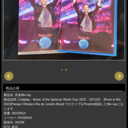
商品仕様
製品名: 音楽Blu-ray
商品説明: Coldplay - Music of the Spheres World Tour 2022 9月10日 [Rock in Rio
2022]Parque Olímpico Rio de Janeiro Brazil でのライブをProshot収録したBlu-rayとな
ります。
型番: 20220910
メーカー: PHOENIX
製造年: 2022年
区分: 新品