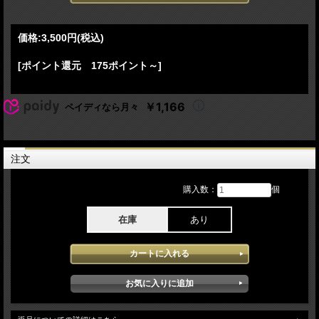
Rock'n'Roll Suicide 26 Ending
CD01:
価格:
3,500円
(税込)
01 Space Oddity 02 Changes 03 TVC 15 04 Rebel Rebel 05 Be My Wife 06 Ashes
To Ashes 07 Starman 08 Fashion 09 Life On Mars? 10 Blue Jean 11 Let's Dance 12
[ポイント還元 175ポイント～]
Stay 13 Band Intro 14 China Girl 15 Sound And Vision 16 Ziggy Stardust 17 Station
To Station 18 Young Americans
CD02:
￥1,166
ペイディなら月々
01 Suffragette City 02 Fame 03 "Heroes" 04 Encore Break
-(Encore)-
05 Panic In Detroit 06 Pretty Pink Rose 07 Modern Love 08 The Jean Genie 09
Rock'n'Roll Suicide 10 Last Cher
注文
Lineup:
Adrian Belew - lead guitar, backing vocals
購入数：
個
Erdal Kizilcay - bass guitar
Rick Fox - keyboards
Michael Hodges - drums
在庫
あり
Featuring:
Louise Lecavalier &
Edouard Locke
David Bowie - Sound + Vision Tour 1990最終日 5月16日 Tokyo Dome:Tokyo
JapanでのステージをPro収録したBlu-rayと音源のセットアイテムとなります。通
算4度目となる日本公演となり初の東京ドームでのステージを記録しています。バ
ンド活動ティン・マシーンでの来日は1989年に行われソロアーティストとしての
ツアーとなり世界的ネームとしてのライブはまさにデビットボーイでしか奏でるこ