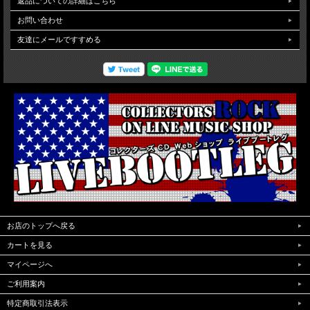
返品についての詳細はこちら
との出来ないsoundに会場に詰め掛けたオーディンスが酔いしれ当日披露された楽
お問い合わせ
曲も歴代ヒット曲のオンパレードで最高に楽しめる素晴らしいステージとなってい
ます。映像クオリティはPro収録したソースが使用され過去にも数多くリリースさ
友達にメールですすめる
れた映像ですが本アイテムでは完全収録されたソースを最新のリマスター工程を行
い製品化されており当時記録されたアナログサイズのバックにワイドサイズのぼか
しソースを配置しワイドサイズにてBlu-rayかされています。当時のアナログ収録
で東京ドームの広さを収録していますので画像の粗さもありますが既発版の暗さ
色ボケも補修され安定した画質で堪能できます。（画像クオリティはキャプチャー
sampleをご覧ください。NTSC Menu Chapter region02仕様)
お店のトップへ戻る
カートを見る
マイページへ
ご利用案内
特定商取引法表示