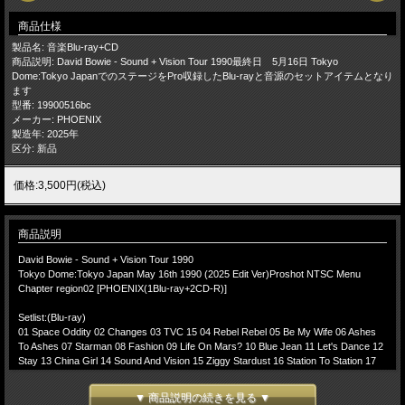
商品仕様
製品名: 音楽Blu-ray+CD
商品説明: David Bowie - Sound + Vision Tour 1990最終日 5月16日 Tokyo
Dome:Tokyo JapanでのステージをPro収録したBlu-rayと音源のセットアイテムとなり
ます
型番: 19900516bc
メーカー: PHOENIX
製造年: 2025年
区分: 新品
価格:3,500円(税込)
商品説明
David Bowie - Sound + Vision Tour 1990
Tokyo Dome:Tokyo Japan May 16th 1990 (2025 Edit Ver)Proshot NTSC Menu
Chapter region02 [PHOENIX(1Blu-ray+2CD-R)]
Setlist:(Blu-ray)
01 Space Oddity 02 Changes 03 TVC 15 04 Rebel Rebel 05 Be My Wife 06 Ashes
To Ashes 07 Starman 08 Fashion 09 Life On Mars? 10 Blue Jean 11 Let's Dance 12
Stay 13 China Girl 14 Sound And Vision 15 Ziggy Stardust 16 Station To Station 17
Young Americans 18 Suffragette City 19 Fame 20 "Heroes"
(-Encore)-
▼ 商品説明の続きを見る ▼
21 Panic In Detroit 22 Pretty Pink Rose 23 Modern Love 24 The Jean Genie 25