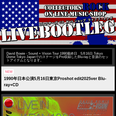
David Bowie - Sound + Vision Tour 1990最終日 5月16日 Tokyo
Dome:Tokyo JapanでのステージをPro収録したBlu-rayと音源のセッ
トアイテムとなります。
NEW
1990年日本公演5月16日東京Proshot edit2025ver Blu-
ray+CD