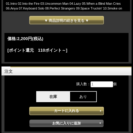
01.Intro 02.Into the Fire 03.Uncommon Man 04.Lazy 05.When a Blind Man Cries
06.Anya 07.Keyboard Solo 08.Perfect Strangers 09.Space Truckin' 10.Smoke on
the Water 11.Encore Break 12.Hush 13.Bass Solo > Black Night
▼ 商品説明の続きを見る ▼
-(bonustracks:Argentina 2023)-
14.Mars, the Bringer of War 15.Pictures of Home 16.No Need to Shout 17.Into the
Fire(first time since 2015) 18.Guitar Solo 19.Uncommon Man(Dedicated to Jon
Lord) 20.Lazy
価格:
2,200円
(税込)
Deep Purple - Unleashed in Europe Tour 2023 7月18日ドイツ Stuttgartで行われた
[ポイント還元 110ポイント～]
ロックフェス 「Jazzopen 2023」でのステージをProshot収録したDVDとなりま
す。新ギタリスト サイモン・マクブライドもすっかりバンドになじみ本当の意味
で新たなDeep Purpleのスタートが感じられる素晴らしい出来のperformanceとなっ
ており歴代の楽曲自体も新たなアレンジが印象的な最高のライブでイアンギランの
最近はとても良く声が出ており往年のDeep Puepleファンにも楽しめるライブとな
注文
っています。bonustrackで4月にアルゼンチンで行われた「Masters of Rock
Argentina 2023」でのステージが収録されています。映像クオリティは。Pro収録
購入数：
個
されたソースが使用され安定した高画質で堪能できます。（NTSC Menu
Chapter Region02仕様）
在庫
あり