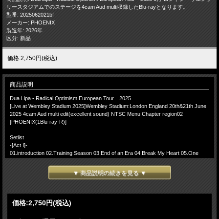
リースタジアムでのステージを4cam Aud multi収録したBlu-rayとなります。
型番: 2025062021bf
メーカー: PHOENIX
製造年: 2026年
区分: 新品
価格:2,750円(税込)
商品説明
Dua Lipa - Radical Optimism European Tour 2025
[Live at Wembley Stadium 2025]Wembley Stadium:London England 20th&21th June
2025 4cam Aud multi edit(excellent sound) NTSC Menu Chapter region02
[PHOENIX(1Blu-ray-R)]
Setlist
-[Act I]-
01.introduction 02.Training Season 03.End of an Era 04.Break My Heart 05.One
Kiss
▼ 商品説明の続きを見る ▼
-[Act II]-
06.Whatcha Doing Interlude 07.Whatcha Doing 08.Levitating 09.Chatting with fans
10.These Walls 11.Lipa's Talking 12.IDGAF 13.360 (with Charli xcx) 14.Maria
価格:
2,750円
(税込)
-[Act III]-
15.Let's Get Physical (Workout) 16.Physical 17.Electricity 18.Illusion