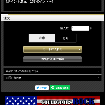
[ポイント還元 137ポイント～]
-[Act IV]-
19.Falling Forever Intro 20.Falling Forever 21.Happy for You 22.Smiley’s drum solo
23.Love Again 24.Anything for Love 25.Be the One
注文
-(Encore)-
26.Encore Intro 27.New Rules 28.Dance the Night 29.Don't Start Now 30.Houdini
購入数：
個
Dua Lipa - Radical Optimism European Tour 2025 6月 ロンドン ウエンブリース
タジアムでのステージを4cam Aud multi収録したBlu-rayとなります。ヨーロッパ地
在庫
あり
区では最大級のスタジアム且つサッカー聖地のウエンブリースタジアムは2日間の
ステージで150000人を超えるおオーディエンスを動員しセット自体も他の北米地
区とは違ったセットリストが組まれDua Lipa 自体も初のウエンブリーでのライブ
にかなり気合が入ったPerformanceを披露し全体を通してとても出来が良く会場自
体の違いから他の北米地区とな違った空気感が感じられ迫力 乗りが感じられ素晴
らしいヨーロッパ地区を代表する最高のライブとなっています。映像クオリティは
4ca Aud multi編集にて作成され効果的なスイッチ効果も素晴らしく迫力ある映像が
堪能出来、且つ驚くほど音質の素晴らしさが際立った最高のライブが堪能できま
す。（NTSC Menu Chapter region02仕様)
返品についての詳細はこちら
お問い合わせ