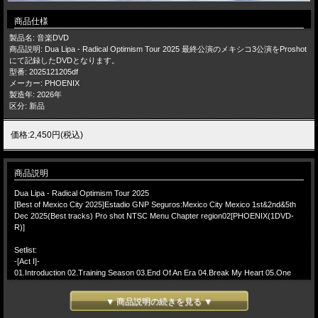
商品仕様
製品名: 音楽DVD
商品説明: Dua Lipa - Radical Optimism Tour 2025 最終公演のメキシコ3公演をProshot
にて記録したDVDとなります。
型番: 2025121205df
メーカー: PHOENIX
製造年: 2026年
区分: 新品
価格:2,450円(税込)
商品説明
Dua Lipa - Radical Optimism Tour 2025
[Best of Mexico City 2025]Estadio GNP Seguros:Mexico City Mexico 1st&2nd&5th
Dec 2025(Best tracks) Pro shot NTSC Menu Chapter region02[PHOENIX(1DVD-
R)]
Setlist:
-[Act I]-
01.Introduction 02.Training Season 03.End Of An Era 04.Break My Heart 05.One
Kiss
▼ 商品説明の続きを見る ▼
-[Act II]-