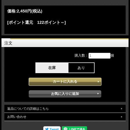
06.Whatcha Doing 07.Levitating 08.Chatting with fans 09.These Walls 10.Speech in
Spanish! 11.Oye Mi Amor (featuring Fher de Maná) 12.Maria
価格:
2,450円
(税込)
-[Act III]-
13.Let's Get Physical (Workout) 14.Physical 15.Electricity 16.Hallucinate 17.Illusion
[ポイント還元 122ポイント～]
-[Act IV]-
18.Falling Forever interlude 19.Falling Forever 20.Happy for you 21.Smiley’s drum
solo 22.Love Again 23.Anything For Love 24.Be The One speech 25.Be The One
26.Encore Break
注文
-(Encore)-
購入数：
個
27.Encore Intro 28.New Rules x Glue 29.Dance The Night 30.Don’t Start Now
31.Houdini
在庫
あり
-(bonus tracks)-
32.Radical Optimism Tour story
Dua Lipa - Radical Optimism Tour 2025 最終公演のメキシコ3公演をProshotにて記
録したDVDとなります。2024年の11月シンガポールよりスタートし2025年の12月
のメキシコにて幕を閉じたDua Lipaのワールードツアーとなりほとんどがスタジア
ム級の会場を使用し且つチケットもソールドアウトしているDua Lipaの人気の高さ
が記録され本アイテムに記録されたperformanceはその中でも最大級のライブとな
り3公演で約195000人が集まりまさにファイナルにふさわしい最高の内容で会場に
返品についての詳細はこちら
詰め掛けたラテン系のオーディンスの熱気且つDua Lipa以下バンドメンバーのモチ
ベーションの高さが最高のステージを行い素晴らしいPerformanceが堪能できま
お問い合わせ
す。bonus映像でツアーのドキュメント映像が約18分収録されています。映像クオ
リティは3公演のベストテイクにてフルライブが収録され安定した高画質で堪能で