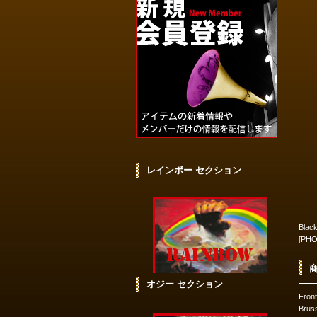
レインボー セクション
Blac
[PHO
オジー セクション
Fron
Bru