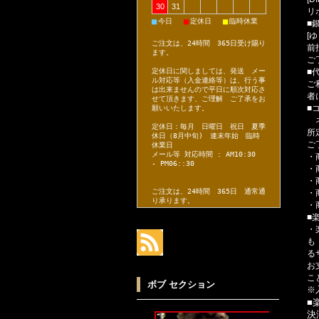
30
31
リ
■
■
■
今日
定休日
臨時休業
■
[
ご注文は、24時間 365日受け賜り
前
ます。
ご
■
定休日に関しましては、発送 メー
ル対応等（入金連絡等）は、行う事
ご
は出来ませんので平日に順次対応さ
者
せて頂きます、ご理解 ご了承をお
■
願いいたします。
ネ
定休日：毎月 日曜日 祝日 夏季
所
休日（8月中旬) 連末年始 臨時
ご
休業日
メール等 対応時間 : AM10:30
・
- PM06::30
・
・
ご注文は、24時間 365日 通常通
・
り承ります。
・
■
・
も
る
お
こ
ボブ セクション
※
■
決