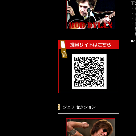
下
・
・
・
・
・
・
■
ジェフ セクション