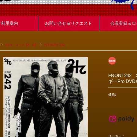
ご利用案内
お問い合せ＆リクエスト
会員登録＆ロ
Rock - ロック【A - H】
F) FRONT 242
FRONT24
ギーPro DVD&
価格:
メーカー：