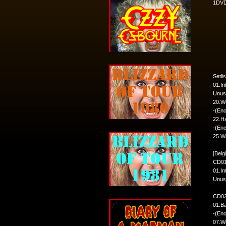
1DV
Setli
01.In
Unus
20.W
-(Enc
22.H
-(Enc
25.W
[Belg
CD01
01.In
Unus
CD0
01.B
-(Enc
07.W