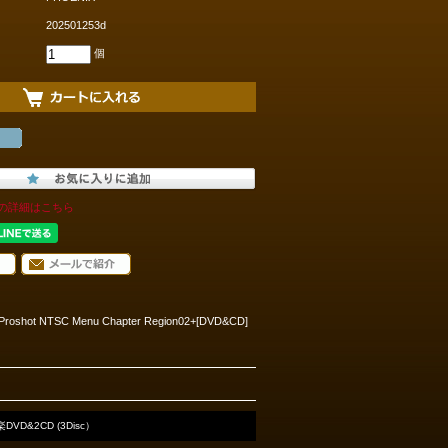
202501253d
個
の詳細はこちら
025 Proshot NTSC Menu Chapter Region02+[DVD&CD]
DVD&2CD (3Disc）