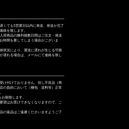
遅くても5営業日以内に発送、発送か完了
連絡を致します。
入荷商品の陳列後数日間はご注文・発送
お時間を要してしまう場合がございま
候状況により、運送に遅れが生じる可能
が遅れる場合は、メールにて連絡を致し
受け付けておりません、但し不良品（再
店の負担において（梱包 送料等）正常
。
をお願致します。
要望はお受けできなくなりますので、ご
品の返品はご遠慮くださいますようご了