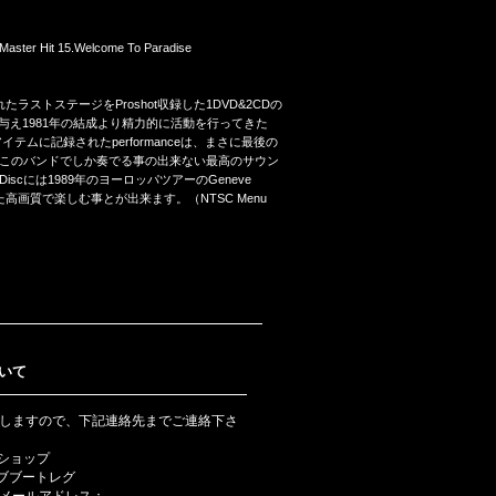
4.Master Hit 15.Welcome To Paradise
 Belgiumで行われたラストステージをProshot収録した1DVD&2CDの
トに影響を与え1981年の結成より精力的に活動を行ってきた
テムに記録されたperformanceは、まさに最後の
このバンドでしか奏でる事の出来ない最高のサウン
には1989年のヨーロッパツアーのGeneve
定した高画質で楽しむ事とが出来ます。（NTSC Menu
いて
しますので、下記連絡先までご連絡下さ
bショップ
ライブブートレグ
メールアドレス：