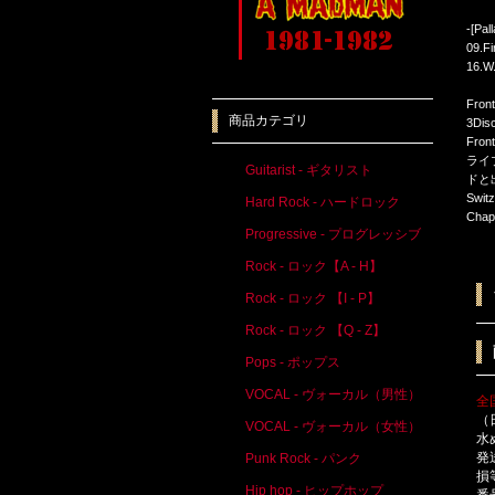
-[Pal
09.Fi
16.W
Fron
商品カテゴリ
3Di
Fr
ライ
Guitarist - ギタリスト
ドと
Sw
Hard Rock - ハードロック
Chap
Progressive - プログレッシブ
Rock - ロック【A - H】
Rock - ロック 【I - P】
Rock - ロック 【Q - Z】
Pops - ポップス
VOCAL - ヴォーカル（男性）
全
（
VOCAL - ヴォーカル（女性）
水
発
Punk Rock - パンク
損
Hip hop - ヒップホップ
番