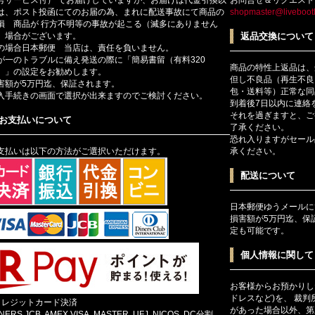
は、ポスト投函にてのお届の為、まれに配送事故にて商品の
shopmaster@livebootl
損 商品が 行方不明等の事故が起こる（滅多にありません
）場合がございます。
返品交換について
の場合日本郵便 当店は、責任を負いません。
が一のトラブルに備え発送の際に「簡易書留（有料320
商品の特性上返品は、
）」の設定をお勧めします。
但し不良品（再生不良
害額が5万円迄、保証されます。
包・送料等）正常な同
入手続きの画面で選択が出来ますのでご検討ください。
到着後7日以内に連絡
それを過ぎますと、ご
お支払いについて
了承ください。
恐れ入りますがセール
支払いは以下の方法がご選択いただけます。
承ください。
配送について
日本郵便ゆうメールに
損害額が5万円迄、保
定も可能です。
個人情報に関して
お客様からお預かりし
ドレスなど)を、 裁
クレジットカード決済
があった場合以外、第
INERS,JCB, AMEX,VISA, MASTER, UFJ, NICOS, DC分割