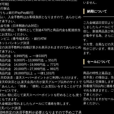
いません。
ボ可能]
銀行振込
納期について
ゆうちょ銀行/PayPay銀行]
払い、入金手数料はお客様負担となりますので、あらかじめ
了承下さい。
ご入金確認日翌日より
代金引換（日本郵政のみ対応）
しましたらメールにて
利用の際は、手数料として別途470円と商品代金を配達担当
但し、新規商品及び再
にお支払いください。
が集中する為、さらに
コンビニ（番号端末式）・銀行ATM
す。
ットバンキング決済
※大雪、台風などの天
定の決済手数料が自動計算され表示されますのであらかじめ
性がございます。発送
了承下さい。
ます。
商品代金 8,999円迄 → 一律330円
商品代金 9,000円～13,999円迄 → 551円
セールについて
商品代金 14,000円～19,999円迄 → 771円
商品代金 20,000円～27,999円迄 → 991円
商品の特性上返品は、
商品代金 28,000円以上 → 一律1,101円
生不良）の場合は、当
楽天ID決済：楽天スーパーポイントがご利用いただけます。
な同品と交換致します
楽天ID決済とは,楽天会員の方が楽天グループ以外のサイトで
到着後7日以内に連絡
「あんしん」「簡単」「便利」に,お支払いをすることができ
それを過ぎますと、ご
サービスです。
了承ください
支払い額に応じて楽天スーパーポイントを貯めることも,使う
恐れ入りますがセール
ともできます。
承ください。
入金確認が取れましたらメールにて連絡を致します。
楽天バンク決済
済時所定の決済手数料が必要となりますので予めご了承