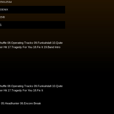
2501253d
OENIX
25年
品
huffle 08.Operating Tracks 09.Funkahdafi 10.Quite
Hit 17.Tragedy For You 18.Fix It 19.Band Intro
huffle 08.Operating Tracks 09.Funkahdafi 10.Quite
 Hit 17.Tragedy For You 18.Fix It
) 05.Headhunter 06.Encore Break