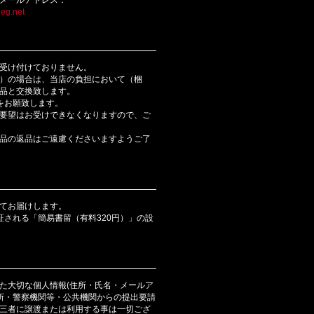
eg.net
受け付けておりません。
）の場合は、当店の負担において（梱
品と交換致します。
をお願致します。
要望はお受けできなくなりますので、ご
品の返品はご遠慮くださいますようご了
てお届けします。
証される「簡易書留（有料320円）」の設
た大切な個人情報(住所・氏名・メールア
判所・警察機関等・公共機関からの提出要請
三者に譲渡または利用する事は一切ござ