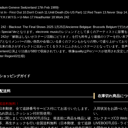
ladium Geneve Switzerland 17th Feb 1989]-
rst In - First Out 10.Don't Crash 11.Until Death (Do US Part) 12.Red Team 13.Never Stop 1
.Y.H.I.W.Y.G.> U-Men 17.Headhunter 18.Work 242
t 242 - Blackout: The Final Shows 2025 1月25日Ancienne Belgique: Brussels
sc Special Verとなります。electronic musicのレジェンドとして多くのアーティス
ont 242が「解散はしないがステージ活動にピリオド」を打ち昨年より最後のツアーを行い本アイ
ブとなりメンバーの熱い熱気や会場にいる多くのファンもかなりの勢いで盛り上がっており
出来の良さがダイレクトに伝わってくるラストにふさわしいステージとなっています。音声Disc
itzerland公演より11曲がSBDで収録されています。映像qualityはProソースが使用され安
ter Region02仕様)
ショッピングガイド
配送料
在庫切れ商品につ
国送料無料！
日本郵便、全て追跡番号サービス付にてお送りいたします。
入荷状況をお調べいた
ぬれ防止しクッション付封筒使用）
い。
送に関しましてLIVEBOOTLEGは、発送前に商品を検品し破
コレクターズCD We
等、再生チェックを行い全国送料無料（日本郵便、全て追跡
LIVEBOOTLEG - 
号サービス付） でお届けしていますが、お届けは代金引換以
お問合せ＆リクエスト