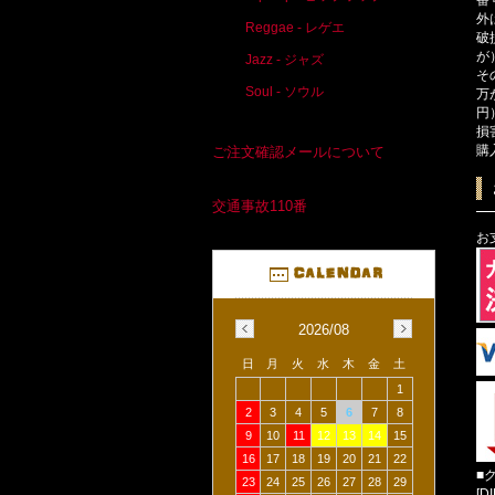
外
Reggae - レゲエ
破
が
Jazz - ジャズ
そ
Soul - ソウル
万
円
損
購
ご注文確認メールについて
交通事故110番
お
2026/08
日
月
火
水
木
金
土
1
2
3
4
5
6
7
8
9
10
11
12
13
14
15
16
17
18
19
20
21
22
■
23
24
25
26
27
28
29
[D