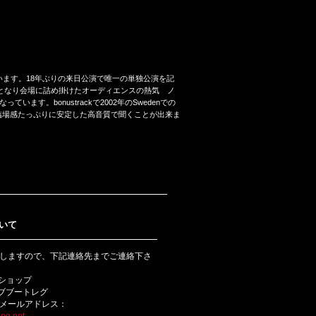
のステージを記録しています。18年ぶりの来日公演で唯一の単独公演を記
イブとなり会場に詰め掛けたオーディエンスの熱気 ノ
。bonustrackで2002年のSwedenでの
録され臨場感たっぷりに安定した高音質で聞くことが出来ま
いて
しますので、下記連絡先までご連絡下さ
bショップ
ライブブートレグ
メールアドレス：
eg.net