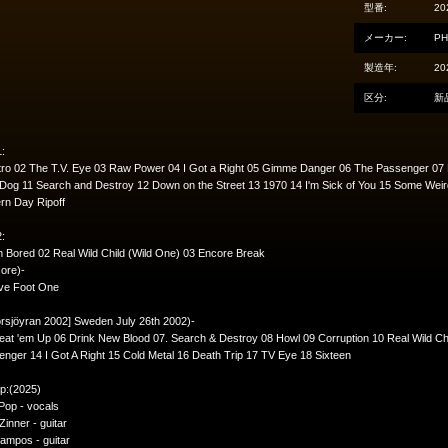
型番:
20
メーカー:
PH
製造年:
20
区分:
新
:
tro 02 The T.V. Eye 03 Raw Power 04 I Got a Right 05 Gimme Danger 06 The Passenger 07 L
Dog 11 Search and Destroy 12 Down on the Street 13 1970 14 I'm Sick of You 15 Some Weird
rn Day Ripoff
:
m Bored 02 Real Wild Child (Wild One) 03 Encore Break
ore)-
ive Foot One
orsjöyran 2002] Sweden July 26th 2002)-
eat 'em Up 06 Drink New Blood 07. Search & Destroy 08 Howl 09 Corruption 10 Real Wild C
nger 14 I Got A Right 15 Cold Metal 16 Death Trip 17 TV Eye 18 Sixteen
p:(2025)
Pop - vocals
Zinner - guitar
ampos - guitar