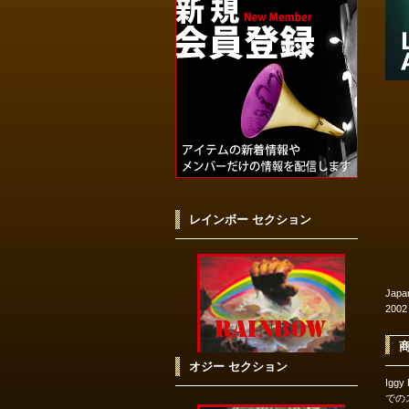
レインボー セクション
Japa
2002
オジー セクション
Iggy
での