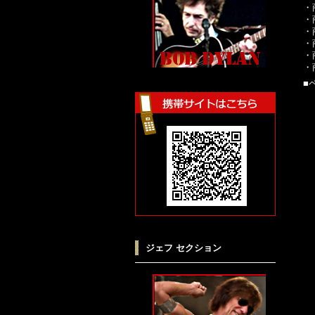
・
・
・
・
・
・
■
ジェフ セクション