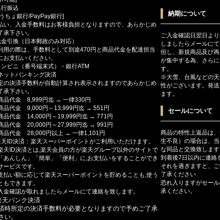
銀行振込
納期について
ゆうちょ銀行/PayPay銀行]
払い、入金手数料はお客様負担となりますので、あらかじめ
了承下さい。
ご入金確認日翌日より
代金引換（日本郵政のみ対応）
しましたらメールにて
利用の際は、手数料として別途470円と商品代金を配達担当
但し、新規商品及び再
にお支払いください。
が集中する為、さらに
コンビニ（番号端末式）・銀行ATM
す。
ットバンキング決済
※大雪、台風などの天
定の決済手数料が自動計算され表示されますのであらかじめ
性がございます。発送
了承下さい。
ます。
商品代金 8,999円迄 → 一律330円
商品代金 9,000円～13,999円迄 → 551円
セールについて
商品代金 14,000円～19,999円迄 → 771円
商品代金 20,000円～27,999円迄 → 991円
商品の特性上返品は、
商品代金 28,000円以上 → 一律1,101円
生不良）の場合は、当
楽天ID決済：楽天スーパーポイントがご利用いただけます。
な同品と交換致します
楽天ID決済とは,楽天会員の方が楽天グループ以外のサイトで
到着後7日以内に連絡
「あんしん」「簡単」「便利」に,お支払いをすることができ
それを過ぎますと、ご
サービスです。
了承ください
支払い額に応じて楽天スーパーポイントを貯めることも,使う
恐れ入りますがセール
ともできます。
承ください。
入金確認が取れましたらメールにて連絡を致します。
楽天バンク決済
済時所定の決済手数料が必要となりますので予めご了承
さい。