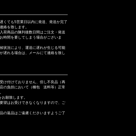
遅くても5営業日以内に発送、発送か完了
連絡を致します。
入荷商品の陳列後数日間はご注文・発送
お時間を要してしまう場合がございま
候状況により、運送に遅れが生じる可能
が遅れる場合は、メールにて連絡を致し
受け付けておりません、但し不良品（再
店の負担において（梱包 送料等）正常
。
をお願致します。
要望はお受けできなくなりますので、ご
品の返品はご遠慮くださいますようご了