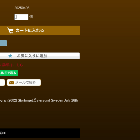
20250405
個
の詳細はこちら
yran 2002] Stortorget:Östersund Sweden July 26th
楽CD