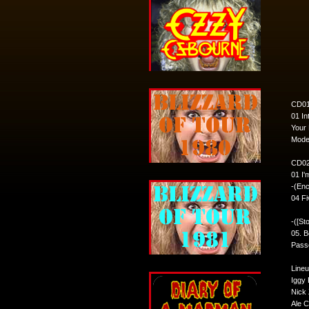
CD01
01 In
Your 
Mode
CD02
01 I'
-(Enc
04 F
-([St
05. B
Passe
Lineu
Iggy 
Nick 
Ale C