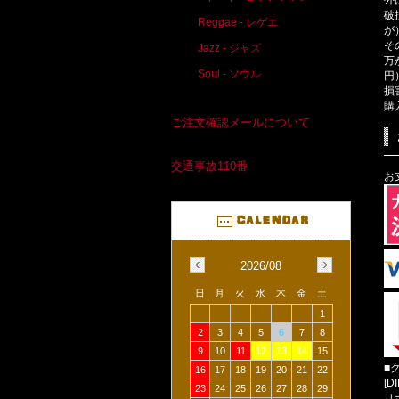
破
Reggae - レゲエ
が
そ
Jazz - ジャズ
万
Soul - ソウル
円
損
購
ご注文確認メールについて
交通事故110番
お
2026/08
日
月
火
水
木
金
土
1
2
3
4
5
6
7
8
9
10
11
12
13
14
15
■
16
17
18
19
20
21
22
[D
23
24
25
26
27
28
29
リ