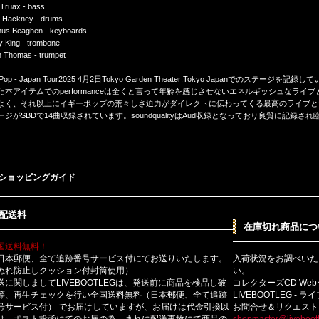
 Truax - bass
n Hackney - drums
us Beaghen - keyboards
y King - trombone
n Thomas - trumpet
y Pop - Japan Tour2025 4月2日Tokyo Garden Theater:Tokyo Japanで
た本アイテムでのperformanceは全くと言って年齢を感じさせないエネルギッシュなラ
よく、それ以上にイギーポップの荒々しさ迫力がダイレクトに伝わってくる最高のライブとなっています
ージがSBDで14曲収録されています。soundqualityはAud収録となっており良質に記
ショッピングガイド
配送料
在庫切れ商品につ
国送料無料！
日本郵便、全て追跡番号サービス付にてお送りいたします。
入荷状況をお調べいた
ぬれ防止しクッション付封筒使用）
い。
送に関しましてLIVEBOOTLEGは、発送前に商品を検品し破
コレクターズCD We
等、再生チェックを行い全国送料無料（日本郵便、全て追跡
LIVEBOOTLEG - 
号サービス付） でお届けしていますが、お届けは代金引換以
お問合せ＆リクエスト
は、ポスト投函にてのお届の為、まれに配送事故にて商品の
shopmaster@livebootl