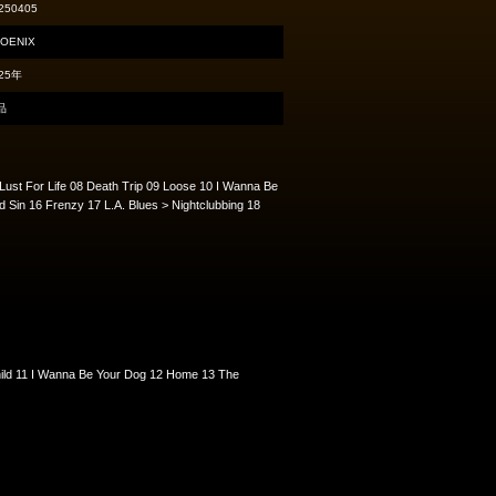
250405
OENIX
25年
品
ust For Life 08 Death Trip 09 Loose 10 I Wanna Be
 Sin 16 Frenzy 17 L.A. Blues > Nightclubbing 18
hild 11 I Wanna Be Your Dog 12 Home 13 The