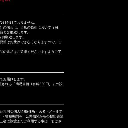
受け付けておりません。
）の場合は、当店の負担において（梱
品と交換致します。
をお願致します。
要望はお受けできなくなりますので、ご
品の返品はご遠慮くださいますようご了
てお届けします。
証される「簡易書留（有料320円）」の設
た大切な個人情報(住所・氏名・メールア
判所・警察機関等・公共機関からの提出要請
三者に譲渡または利用する事は一切ござ