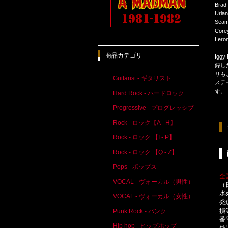
Brad
Uria
Seam
Core
Lero
商品カテゴリ
Igg
録し
リも
Guitarist - ギタリスト
ステ
す。
Hard Rock - ハードロック
Progressive - プログレッシブ
Rock - ロック【A - H】
Rock - ロック 【I - P】
Rock - ロック 【Q - Z】
Pops - ポップス
全
VOCAL - ヴォーカル（男性）
（
水
VOCAL - ヴォーカル（女性）
発
損
Punk Rock - パンク
番
Hip hop - ヒップホップ
外