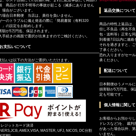
損 商品が 行方不明等の事故が起こる（滅多にありません
）場合がございます。
返品交換について
の場合日本郵便 当店は、責任を負いません。
が一のトラブルに備え発送の際に「簡易書留（有料320
商品の特性上返品は、
）」の設定をお勧めします。
但し不良品（再生不良
害額が5万円迄、保証されます。
包・送料等）正常な同
入手続きの画面で選択が出来ますのでご検討ください。
到着後7日以内に連絡
それを過ぎますと、ご
お支払いについて
了承ください。
恐れ入りますがセール
支払いは以下の方法がご選択いただけます。
承ください。
配送について
日本郵便ゆうメールに
損害額が5万円迄、保
定も可能です。
個人情報に関して
お客様からお預かりし
ドレスなど)を、 裁
クレジットカード決済
があった場合以外、第
INERS,JCB, AMEX,VISA, MASTER, UFJ, NICOS, DC分割
いません。
ボ可能]