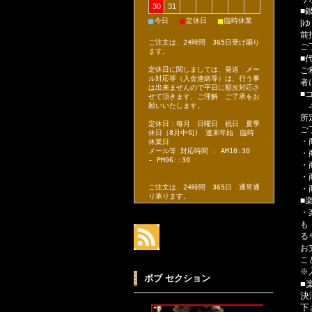
30
31
■
■
■
■
今日
定休日
臨時休業
[
前
ご注文は、24時間 365日受け賜り
ご
ます。
■
ご
定休日に関しましては、発送 メー
ル対応等（入金連絡等）は、行う事
者
は出来ませんので平日に順次対応さ
■
せて頂きます、ご理解 ご了承をお
ネ
願いいたします。
所
定休日：毎月 日曜日 祝日 夏季
ご
休日（8月中旬) 連末年始 臨時
・
休業日
メール等 対応時間 : AM10:30
・
- PM06::30
・
・
ご注文は、24時間 365日 通常通
・
り承ります。
■
・
も
る
お
こ
※
ボブ セクション
■
決
下