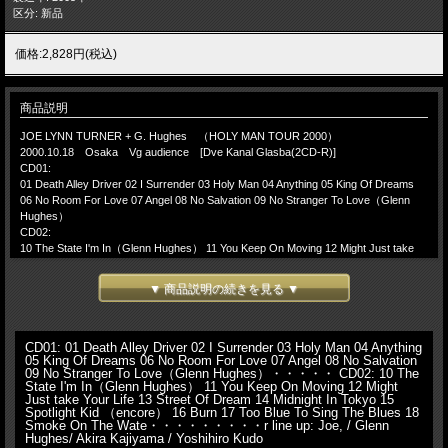
区分: 新品
価格:2,828円(税込)
商品説明
JOE LYNN TURNER + G. Hughes （HOLY MAN TOUR 2000）
2000.10.18 Osaka Vg audience [Dve Kanal Glasba(2CD-R)]
CD01:
01 Death Alley Driver 02 I Surrender 03 Holy Man 04 Anything 05 King Of Dreams
06 No Room For Love 07 Angel 08 No Salvation 09 No Stranger To Love（Glenn
Hughes）
CD02:
10 The State I'm In（Glenn Hughes） 11 You Keep On Moving 12 Might Just take
Your Life 13 Street Of Dream 14 Midnight In Tokyo 15 Spotlight Kid
（encore）
▼ 商品説明の続きを見る ▼
16 Burn 17 Too Blue To Sing The Blues 18 Smoke On The Wate
line up:
Joe,
Glenn Hughes
CD01: 01 Death Alley Driver 02 I Surrender 03 Holy Man 04 Anything
05 King Of Dreams 06 No Room For Love 07 Angel 08 No Salvation
Akira Kajiyama
09 No Stranger To Love（Glenn Hughes）・・・・・ CD02: 10 The
Yoshihiro Kudo
State I'm In（Glenn Hughes） 11 You Keep On Moving 12 Might
---ソロアルバム「Holy Man」 releaseに伴うHoly Man worldTour 日本公演 初日
Just take Your Life 13 Street Of Dream 14 Midnight In Tokyo 15
2000年10月18日大阪でのliveアイテムとなります。RAINBOW DEEP PURPLEと
Spotlight Kid （encore） 16 Burn 17 Too Blue To Sing The Blues 18
すっかり日本での人気と知名度が定着したJOE LYNN TURNER ですが今回のソロ
Smoke On The Wate・・・・・・・・・r line up: Joe, / Glenn
Hughes/ Akira Kajiyama / Yoshihiro Kudo
Tourは、同じくDEEP PURPLEfamilyのベーシストGlenn Hughesをfutureしての