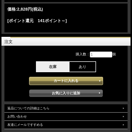
Tourとなりかなり気合の入ったliveとなっています。本格的なソロTourで初日です
ので最初からかなりの勢いで飛ばしています。RAINBOW時代の楽曲や新作からの
価格:
2,828円
(税込)
numberを織り交ぜかなり構成的に楽しめる内容となっています。PURPLEの先輩
にあたるGlenn Hughesのsoloタイムをとったりと、かなり先輩に気を使っている
[ポイント還元 141ポイント～]
のかGlenn Hughesのsoloの楽曲やDP時代の名作「Burn」「Smoke On The
Water」が飛び出すなど構成的にJOE LYNN TURNER ファンだけではなくDP フ
ァンも楽しめる内容です。soundqualityはaudience収録ですがそんなに大きくない
キャパシティのようでこもりもなくクリアーに収録されています。一部不安定感は
ありますがほとんど影響はありません。JOE LYNN TURNER Glenn Hughesコン
注文
ビがいつまで続くのかはわかりませんが記念すべき一枚です。確実ではありません
が「Angel」が披露されたのは大阪公演だけかも知れません。（違っていたらゴメ
購入数：
個
ンナサイ）
在庫
あり
返品についての詳細はこちら
お問い合わせ
友達にメールですすめる