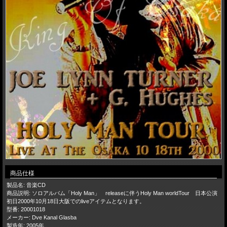
商品仕様
製品名: 音楽CD
商品説明: ソロアルバム「Holy Man」 releaseに伴うHoly Man worldTour 日本公演
初日2000年10月18日大阪でのliveアイテムとなります。
型番: 20001018
メーカー: Dve Kanal Glasba
製造年: 2005年