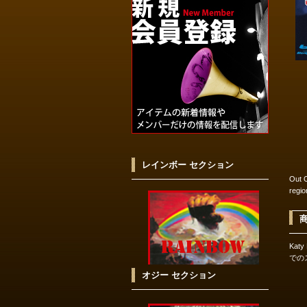
レインボー セクション
Out O
regi
Katy 
での
オジー セクション