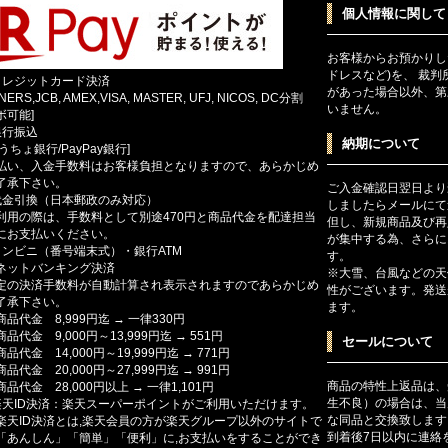
個人情報に関して
お客様からお預かりし
ドレスなど)を、 裁
クレジットカード決済
があった場合以外、第
INERS,JCB, AMEX,VISA, MASTER, UFJ, NICOS, DC分割
いません。
ボ可能]
銀行振込
納期について
ゆうちょ銀行/PayPay銀行]
払い、入金手数料はお客様負担となりますので、あらかじめ
了承下さい。
ご入金確認日翌日より
代金引換（日本郵政のみ対応）
しましたらメールにて
利用の際は、手数料として別途470円と商品代金を配達担当
但し、新規商品及び再
にお支払いください。
が集中する為、さらに
コンビニ（番号端末式）・銀行ATM
す。
ットバンキング決済
※大雪、台風などの天
定の決済手数料が自動計算され表示されますのであらかじめ
性がございます。発送
了承下さい。
ます。
商品代金 8,999円迄 → 一律330円
商品代金 9,000円～13,999円迄 → 551円
セールについて
商品代金 14,000円～19,999円迄 → 771円
商品代金 20,000円～27,999円迄 → 991円
商品の特性上返品は、
商品代金 28,000円以上 → 一律1,101円
生不良）の場合は、当
楽天ID決済：楽天スーパーポイントがご利用いただけます。
な同品と交換致します
楽天ID決済とは,楽天会員の方が楽天グループ以外のサイトで
到着後7日以内に連絡
「あんしん」「簡単」「便利」に,お支払いをすることができ