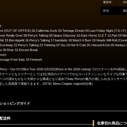
製造年:
20
区分:
新
t:
tro (OUT OF OFFICE) 02.California Gurls 03.Teenage Dream 04.Last Friday Night (T.G.I.F)
ver Really Over 08.Perry's Talking 09.Space Odyssey 10.Dark Horse 11.E.T 12.Part Of Me 1
ii) 15.Bon Appétit 16.Perry's Talking 17.bandaids 18.Watch It Burn 19.Heads Will Roll (Cove
Got Away 22.Perry's Talking 23.Thinking Of You 24.Hot N Cold 25.I Kissed A Girl 26.Harl
e 30.Roar 31.Encore Break
ore)-
essage From Katy 33.Firework
y Perry - Out Of Office Tour 2026 6月20日[Rock in Rio 2026 Lisboa] での
ステージとなりツアーとしては3公演目のステージでかなりハイテンションなライブな印象でKa
ージの演出もかなり大掛かりな構成となり改めてKaty Perryの魅力が感じられるコンサー
した高画質で堪能できます。(NTSC Menu Chapter region02仕様)
ショッピングガイド
配送料
在庫切れ商品につ