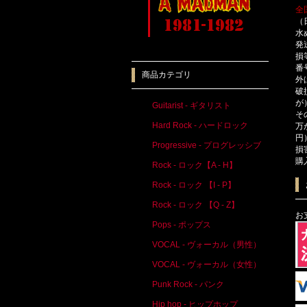
全
（
水
発
損
番
商品カテゴリ
外
破
が
Guitarist - ギタリスト
そ
Hard Rock - ハードロック
万
円
Progressive - プログレッシブ
損
購
Rock - ロック【A - H】
Rock - ロック 【I - P】
Rock - ロック 【Q - Z】
お
Pops - ポップス
VOCAL - ヴォーカル（男性）
VOCAL - ヴォーカル（女性）
Punk Rock - パンク
Hip hop - ヒップホップ