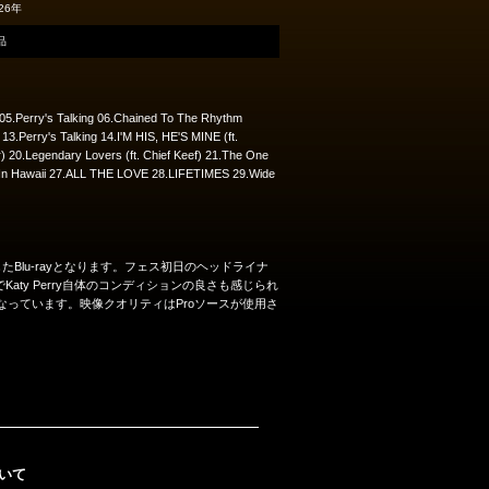
26年
品
 05.Perry's Talking 06.Chained To The Rhythm
3.Perry's Talking 14.I'M HIS, HE'S MINE (ft.
r) 20.Legendary Lovers (ft. Chief Keef) 21.The One
eys In Hawaii 27.ALL THE LOVE 28.LIFETIMES 29.Wide
ステージをPro収録したBlu-rayとなります。フェス初日のヘッドライナ
ty Perry自体のコンディションの良さも感じられ
トなっています。映像クオリティはProソースが使用さ
いて