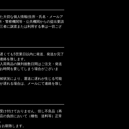
た大切な個人情報(住所・氏名・メールア
判所・警察機関等・公共機関からの提出要請
三者に譲渡または利用する事は一切ござ
遅くても5営業日以内に発送、発送か完了
連絡を致します。
入荷商品の陳列後数日間はご注文・発送
お時間を要してしまう場合がございま
候状況により、運送に遅れが生じる可能
が遅れる場合は、メールにて連絡を致し
受け付けておりません、但し不良品（再
店の負担において（梱包 送料等）正常
。
をお願致します。