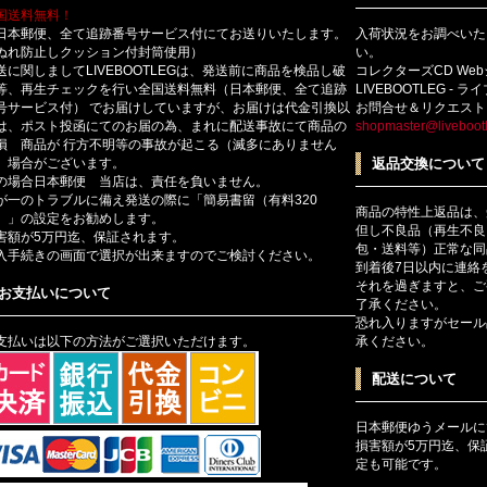
国送料無料！
日本郵便、全て追跡番号サービス付にてお送りいたします。
入荷状況をお調べいた
ぬれ防止しクッション付封筒使用）
い。
送に関しましてLIVEBOOTLEGは、発送前に商品を検品し破
コレクターズCD We
等、再生チェックを行い全国送料無料（日本郵便、全て追跡
LIVEBOOTLEG - 
号サービス付） でお届けしていますが、お届けは代金引換以
お問合せ＆リクエスト
は、ポスト投函にてのお届の為、まれに配送事故にて商品の
shopmaster@livebootl
損 商品が 行方不明等の事故が起こる（滅多にありません
）場合がございます。
返品交換について
の場合日本郵便 当店は、責任を負いません。
が一のトラブルに備え発送の際に「簡易書留（有料320
商品の特性上返品は、
）」の設定をお勧めします。
但し不良品（再生不良
害額が5万円迄、保証されます。
包・送料等）正常な同
入手続きの画面で選択が出来ますのでご検討ください。
到着後7日以内に連絡
それを過ぎますと、ご
お支払いについて
了承ください。
恐れ入りますがセール
支払いは以下の方法がご選択いただけます。
承ください。
配送について
日本郵便ゆうメールに
損害額が5万円迄、保
定も可能です。