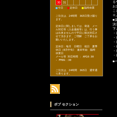
る
30
31
お
■
■
■
今日
定休日
臨時休業
こ
※
ご注文は、24時間 365日受け賜り
■
ます。
決
定休日に関しましては、発送 メー
下
ル対応等（入金連絡等）は、行う事
・
は出来ませんので平日に順次対応さ
せて頂きます、ご理解 ご了承をお
・
願いいたします。
・
・
定休日：毎月 日曜日 祝日 夏季
休日（8月中旬) 連末年始 臨時
・
休業日
・
メール等 対応時間 : AM10:30
- PM06::30
■
ご注文は、24時間 365日 通常通
り承ります。
ボブ セクション