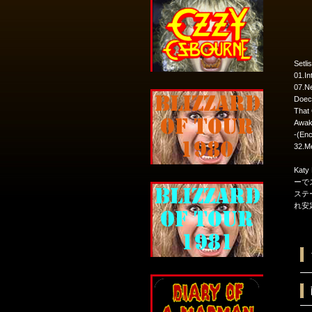
Setlis
01.In
07.Ne
Doech
That 
Awak
-(Enc
32.M
Kat
ーで
ステ
れ安定