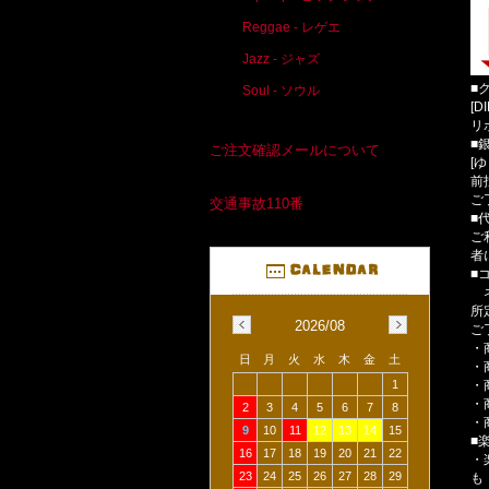
Reggae - レゲエ
Jazz - ジャズ
■
Soul - ソウル
[D
リ
■
ご注文確認メールについて
[
前
ご
交通事故110番
■
ご
者
■
ネ
所
2026/08
ご
・
日
月
火
水
木
金
土
・
・
1
・
2
3
4
5
6
7
8
・
9
10
11
12
13
14
15
■
16
17
18
19
20
21
22
・
23
24
25
26
27
28
29
も