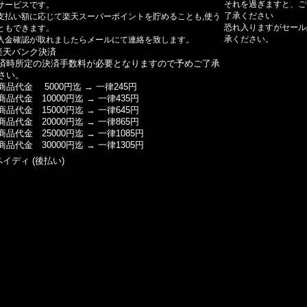
それを過ぎますと、ご
サービスです。
了承ください
支払い額に応じて楽天スーパーポイントを貯めることも,使う
恐れ入りますがセール
ともできます。
承ください。
入金確認が取れましたらメールにて連絡を致します。
楽天バンク決済
済時所定の決済手数料が必要となりますので予めご了承
さい。
商品代金 5000円迄 → 一律245円
商品代金 10000円迄 → 一律435円
商品代金 15000円迄 → 一律645円
商品代金 20000円迄 → 一律865円
商品代金 25000円迄 → 一律1085円
商品代金 30000円迄 → 一律1305円
ペイディ (後払い)