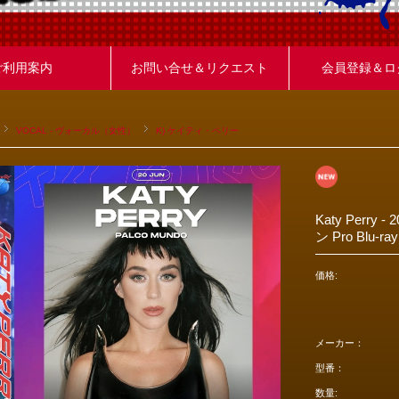
ご利用案内
お問い合せ＆リクエスト
会員登録＆ロ
VOCAL - ヴォーカル（女性）
K) ケイティ・ペリー
Katy Perr
ン Pro Blu-ray
価格:
メーカー：
型番：
数量: