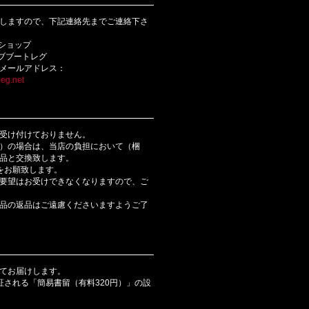
しますので、下記連絡先までご連絡下さ
bショップ
ライブブートレグ
メールアドレス：
eg.net
受け付けておりません。
）の場合は、当店の負担において（梱
品と交換致します。
をお願致します。
要望はお受けできなくなりますので、ご
品の返品はご遠慮くださいますようご了
てお届けします。
証される「簡易書留（有料320円）」の設