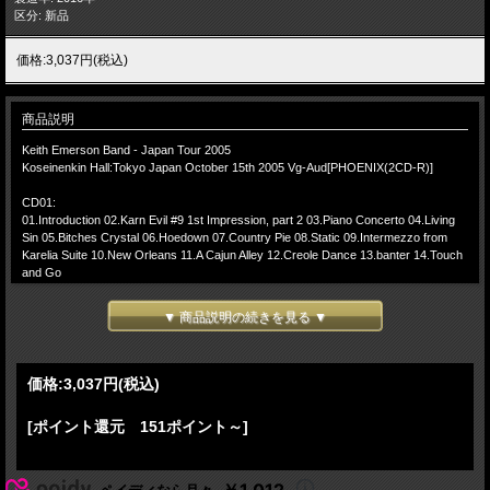
区分: 新品
価格:3,037円(税込)
商品説明
Keith Emerson Band - Japan Tour 2005
Koseinenkin Hall:Tokyo Japan October 15th 2005 Vg-Aud[PHOENIX(2CD-R)]
CD01:
01.Introduction 02.Karn Evil #9 1st Impression, part 2 03.Piano Concerto 04.Living
Sin 05.Bitches Crystal 06.Hoedown 07.Country Pie 08.Static 09.Intermezzo from
Karelia Suite 10.New Orleans 11.A Cajun Alley 12.Creole Dance 13.banter 14.Touch
and Go
CD02:
▼ 商品説明の続きを見る ▼
15.Lucky Man 16.America > Rondo 17.Tarkus > 18.Drums > 19.Tarkus (reprise)
20.Encore Break
-(Encore)-
21.Black Dog 22.Fanfare for the Common Man 23.Honky Tonk Train Blues 24.Last
価格:
3,037円
(税込)
Cheer
[ポイント還元 151ポイント～]
Lineup:
Keith Emerson: Keyboards
Dave Kilminster: Guitar, vocals
Pete Riley: Drums
￥1,012
ペイディなら月々