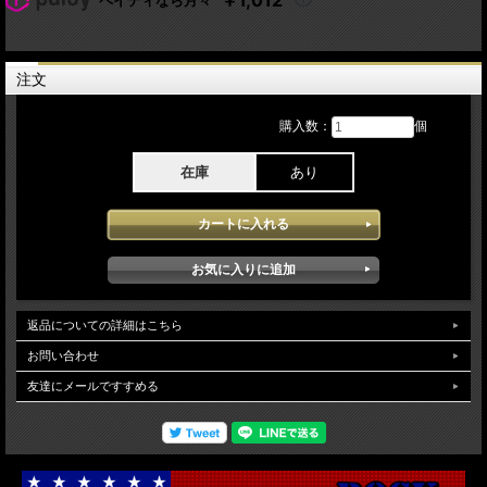
Phil Williams: Bass
キースエマーソン 2005年日本公演中日 10月15日Koseinenkin Hall:Tokyo Japan
でのライブを収録 しています。ソロとして初の来日公演初日のperformanceを記録
注文
し、時折たどたどしい日本語MCを交 えながら素晴らしい完成度の高いプレーが堪
能できます。soundqualityは、マスターAud収録で良質 に記録され極端なトンコン
トロールも無くクリアー感 臨場感等も安定して聞きどころ満載のライブ が堪能
購入数：
個
できます。
在庫
あり
返品についての詳細はこちら
お問い合わせ
友達にメールですすめる