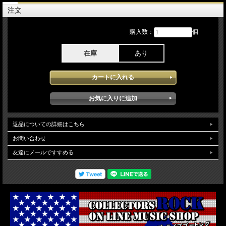
Charm La'Donna – head of choreography
注文
Cassidy Ratliff – assistant choreographer
Helen Mirren – narration &
購入数：
個
Dancers:
Jaheem "FaceOff" Alleyne
Camryn C. Bridges
在庫
あり
Jaida Brooks
Rob "Disciple" Bynes
Christian Davis
James Dhaïti
Joya Jackson
D-Ran Neal
Jackie Pipkins
Alekz Samone
Corey "CT" Turner
返品についての詳細はこちら
Kendrick Lamar - The Big Steppers Tour 2022 6月26日 ヨーロッパの伝統あるロ
お問い合わせ
ックフェス グラストンベリーでヘッドライナーを務めた際のperformanceをPro
友達にメールですすめる
収録したDVDとなります。6月よりスタートしたワールドツアーとなりツアー開始
2回目のステージとなったグラストンベリーでのライブでは、アルバム「Mr.
Morale & the Big Steppers」のプロモーションを兼ねている関係もあり新作よりの
楽曲がメインとなったセットが組まれ且つ壮大な演出に圧倒されるステージではま
さに飛ぶ鳥を落とす勢いが感じられ強いメッセージ性もあり素晴らしいライブが楽
しめます。映像クオリティは、Pro収録されたソースが使用され安定した高画質で
堪能できます。（NTSC Menu Chapter Region02）