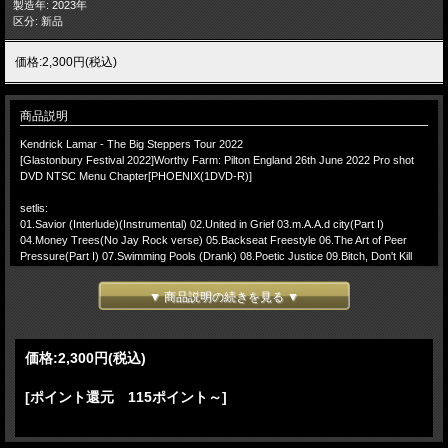
製造年: 2023年
区分: 新品
価格:2,300円(税込)
商品説明
Kendrick Lamar - The Big Steppers Tour 2022
[Glastonbury Festival 2022]Worthy Farm: Pilton England 26th June 2022 Pro shot
DVD NTSC Menu Chapter[PHOENIX(1DVD-R)]
setlis:
01.Savior (Interlude)(Instrumental) 02.United in Grief 03.m.A.A.d city(Part I)
04.Money Trees(No Jay Rock verse) 05.Backseat Freestyle 06.The Art of Peer
Pressure(Part I) 07.Swimming Pools (Drank) 08.Poetic Justice 09.Bitch, Don't Kill
My Vibe(Remix) 10.N95 11.Count Me Out 12.King Kunta 13.i 14.Alright
15.Institutionalized(Part I) 16.The Blacker the Berry 17.BLOOD 18.DNA
▼ 商品説明の続きを見る ▼
19.ELEMENT 20.Silent Hill 21.LOYALTY 22.LUST 23.Encore Break
-(Encore)-
24.HUMBLE 25.LOVE 26.Savior
価格:
2,300円
(税込)
Lineup:
Kendrick Lamar – creative direction
[ポイント還元 115ポイント～]
Dave Free – creative direction
Mike Carson – creative direction
Tony Russell – music direction
Christian Coffey – tour direction