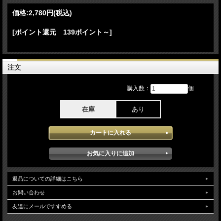
(Nothing Else I Can Say) 16. Poker Face (Acoustic) 17. Poker Face
価格:
2,780円
(税込)
[V Fes]Weston Park:Weston-under-Lizard England (Aug 22th 2009)
18. Haus Intro 19. Paparazzi 20. Love Game 21. Beautiful, Dirty, Rich 22. Just
[ポイント還元 139ポイント～]
Dance 23. Poker Face (Acoustic) 24. Poker Face
[Capital FM Jingle Bell Ball] The O2 Arena: London England (Dec 05th 2009)
25. Intro 26. Jumping Film (Monster Ball 1.0) 27. Just Dance 28. Love Game 29.
Poker Face (Acoustic) 30. Poker Face 31. Paws Up Film (Monster Ball 1.0) 32.
Paparazzi 33. Teeth 34. Bad Romance (Acoustic) 35. Bad Romance
注文
Lady GaGa - Live tapes in England 2009 2008年にデビュー作「ザ・フェイム」が
購入数：
個
リリースされ世界中にインパクトを与えまさに世界の歌姫の階段を駆け上るLady
GaGaの粗削りながらも迫力とモチベーションの高さがダイレクトに伝わってくる
映像となっており2009年にイギリスでデビュー作がリリースされたばかりの関係
在庫
あり
もありイギリス 各地域のステージにおいてはモチベーションの高さがリアルに伝
わってきて現状ほどステージセット自体もシンプルなものですがperformanceの内
容は素晴らしくこの時期でしか見ることのできない最高のLady GaGaが堪能でき
ます。映像qualityは全てProソースが使用され最新の補修工程が施され一部若干の
マスター起因による不安定感はあるものの14年の歳月を感じさせない安定した高画
質で堪能できます。（NTSC Menu Chapter Region02仕様)
返品についての詳細はこちら
お問い合わせ
友達にメールですすめる