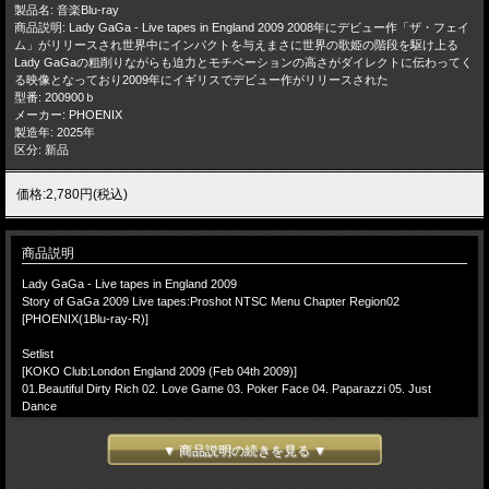
製品名: 音楽Blu-ray
商品説明: Lady GaGa - Live tapes in England 2009 2008年にデビュー作「ザ・フェイ
ム」がリリースされ世界中にインパクトを与えまさに世界の歌姫の階段を駆け上る
Lady GaGaの粗削りながらも迫力とモチベーションの高さがダイレクトに伝わってく
る映像となっており2009年にイギリスでデビュー作がリリースされた
型番: 200900ｂ
メーカー: PHOENIX
製造年: 2025年
区分: 新品
価格:2,780円(税込)
商品説明
Lady GaGa - Live tapes in England 2009
Story of GaGa 2009 Live tapes:Proshot NTSC Menu Chapter Region02
[PHOENIX(1Blu-ray-R)]
Setlist
[KOKO Club:London England 2009 (Feb 04th 2009)]
01.Beautiful Dirty Rich 02. Love Game 03. Poker Face 04. Paparazzi 05. Just
Dance
[Glastonbury Fes] Worthy Farm: Pilton, England (June 26th 2009)
▼ 商品説明の続きを見る ▼
06. Tuning 07. Introduction 08. Paparazzi 09. Lovegame 10. Boys Boys Boys 11.
Money Honey 12. Just Dance 13. Beautiful, Dirty, Rich 14. The Fame 15. Eh, Eh