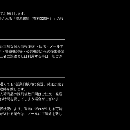
てお届けします。
証される「簡易書留（有料320円）」の設
た大切な個人情報(住所・氏名・メールア
判所・警察機関等・公共機関からの提出要請
三者に譲渡または利用する事は一切ござ
遅くても5営業日以内に発送、発送か完了
連絡を致します。
入荷商品の陳列後数日間はご注文・発送
お時間を要してしまう場合がございま
候状況により、運送に遅れが生じる可能
が遅れる場合は、メールにて連絡を致し