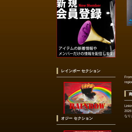
レインボー セクション
From
regi
Link
20
なり
オジー セクション