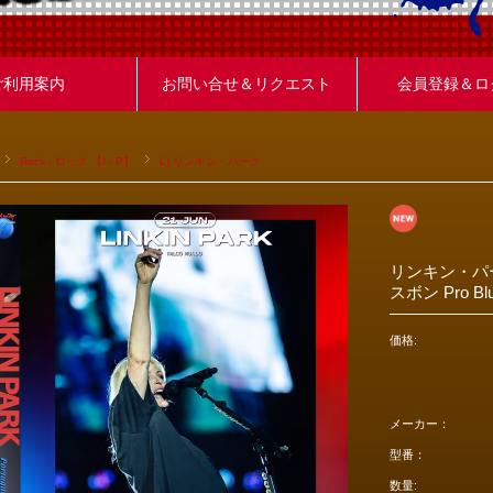
ご利用案内
お問い合せ＆リクエスト
会員登録＆ロ
Rock - ロック 【I - P】
L) リンキン・パーク
リンキン・パー
スボン Pro Blu
価格:
メーカー：
型番：
数量: