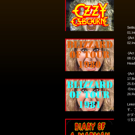
Setlis
01.I
-[Act 
02.In
-[Act 
08.Cr
Head
-[Act 
17.Br
25.E
-Enc
26.Re
Lin
す。
がダ
り安定