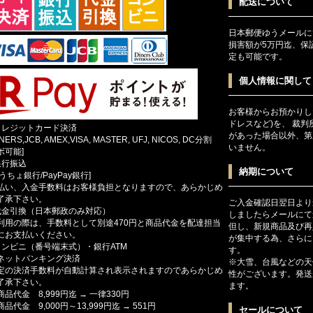
配送について
日本郵便ゆうメールに
損害額が5万円迄、保
定も可能です。
個人情報に関して
お客様からお預かりし
ドレスなど)を、 裁
クレジットカード決済
があった場合以外、第
INERS,JCB, AMEX,VISA, MASTER, UFJ, NICOS, DC分割
いません。
ボ可能]
銀行振込
納期について
ゆうちょ銀行/PayPay銀行]
払い、入金手数料はお客様負担となりますので、あらかじめ
了承下さい。
ご入金確認日翌日より
代金引換（日本郵政のみ対応）
しましたらメールにて
利用の際は、手数料として別途470円と商品代金を配達担当
但し、新規商品及び再
にお支払いください。
が集中する為、さらに
コンビニ（番号端末式）・銀行ATM
す。
ットバンキング決済
※大雪、台風などの天
定の決済手数料が自動計算され表示されますのであらかじめ
性がございます。発送
了承下さい。
ます。
商品代金 8,999円迄 → 一律330円
商品代金 9,000円～13,999円迄 → 551円
セールについて