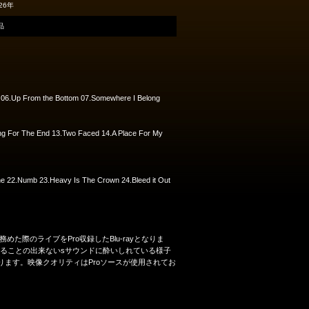
26年
品
ng 06.Up From the Bottom 07.Somewhere I Belong
ting For The End 13.Two Faced 14.A Place For My
one 22.Numb 23.Heavy Is The Crown 24.Bleed it Out
のヘッドライナーを務めた際のライブをPro収録したBlu-rayとなりま
でることの出来ないsサウンドに酔いしれている様子
なります。映像クオリティはProソースが使用されてお