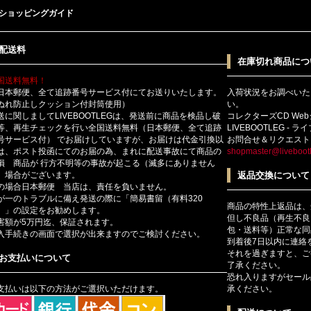
ショッピングガイド
配送料
在庫切れ商品につ
国送料無料！
日本郵便、全て追跡番号サービス付にてお送りいたします。
入荷状況をお調べいた
ぬれ防止しクッション付封筒使用）
い。
送に関しましてLIVEBOOTLEGは、発送前に商品を検品し破
コレクターズCD We
等、再生チェックを行い全国送料無料（日本郵便、全て追跡
LIVEBOOTLEG - 
号サービス付） でお届けしていますが、お届けは代金引換以
お問合せ＆リクエスト
は、ポスト投函にてのお届の為、まれに配送事故にて商品の
shopmaster@livebootl
損 商品が 行方不明等の事故が起こる（滅多にありません
）場合がございます。
返品交換について
の場合日本郵便 当店は、責任を負いません。
が一のトラブルに備え発送の際に「簡易書留（有料320
商品の特性上返品は、
）」の設定をお勧めします。
但し不良品（再生不良
害額が5万円迄、保証されます。
包・送料等）正常な同
入手続きの画面で選択が出来ますのでご検討ください。
到着後7日以内に連絡
それを過ぎますと、ご
お支払いについて
了承ください。
恐れ入りますがセール
支払いは以下の方法がご選択いただけます。
承ください。