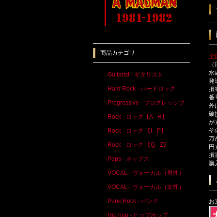
商品カテゴリ
全
（
水
Guitarist - ギタリスト
発
Hard Rock - ハードロック
損
番
Progressive - プログレッシブ
外
破
Rock - ロック【A - H】
が
そ
Rock - ロック 【I - P】
万
Rock - ロック 【Q - Z】
円
損
Pops - ポップス
購
VOCAL - ヴォーカル（男性）
VOCAL - ヴォーカル（女性）
Punk Rock - パンク
お
Hip hop - ヒップホップ