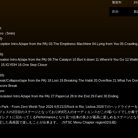
製造年:
20
区分:
新
t:
ntro（5min)
I]-
ception Intro A(tape from the PA) 03.The Emptiness Machhine 04.Lying from You 05.Crawli
II]-
eation Intro A(tape from the PA) 09.The Catalyst 10.Burt it down 11.Where'd You Go 12.Wai
 15.IGYEIH 16.One Step Closer
III]-
eak/Collapse(tape from the PA) 18.Lost 19.Breaking The Habit 20.Overflow 21.What I've D
ncore Break
ore-
solution Intro A(tape from the PA) 27.Papercut 28.In the End 29.Faint 30.Ending
kin Park - From Zero World Tour 2026 6月21日Rock in Rio, Lisboa 2026で
フェスの2日目のステージとなっており約9万人のオーディエンスがこの場バンドでしか奏
イレクトに伝わってくるPerformanceとなり且つ出来の良さが最高に楽しめるステージと
した高画質で楽しむことが出来ます。（NTSC Menu Chapter region02仕様)