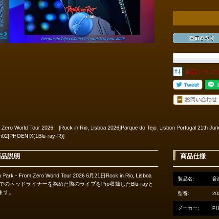
返品について
 Zero World Tour 2026 [Rock in Rio, Lisboa 2026]Parque do Tejo: Lisbon Portugal 21th J
on02[PHOENIX(1Blu-ray-R)]
商品説明
商品仕様
in Park - From Zero World Tour 2026 6月21日Rock in Rio, Lisboa
製品名:
音楽
26でのヘッドライナーを務めた際のライブをPro収録したBlu-rayと
ます。
型番:
20
メーカー:
PH