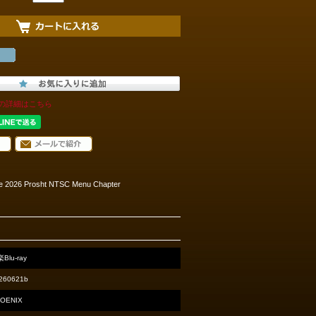
の詳細はこちら
une 2026 Prosht NTSC Menu Chapter
Blu-ray
260621b
OENIX