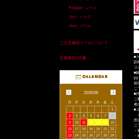
Reggae - レゲエ
Jazz - ジャズ
Soul - ソウル
ご注文確認メールについて
■
交通事故110番
[D
リ
■
[
前
ご
2026/08
■
ご
日
月
火
水
木
金
土
者
■
1
ネ
2
3
4
5
6
7
8
所
9
10
11
12
13
14
15
ご
16
17
18
19
20
21
22
・
23
24
25
26
27
28
29
・