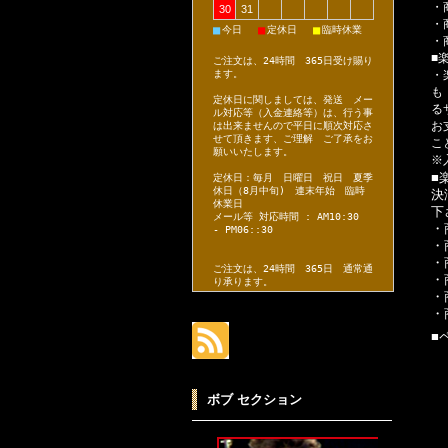
・
30
31
・
■
■
■
今日
定休日
臨時休業
・
■
ご注文は、24時間 365日受け賜り
・
ます。
も
定休日に関しましては、発送 メー
る
ル対応等（入金連絡等）は、行う事
お
は出来ませんので平日に順次対応さ
せて頂きます、ご理解 ご了承をお
こ
願いいたします。
※
■
定休日：毎月 日曜日 祝日 夏季
休日（8月中旬) 連末年始 臨時
決
休業日
下
メール等 対応時間 : AM10:30
・
- PM06::30
・
・
ご注文は、24時間 365日 通常通
・
り承ります。
・
・
■
ボブ セクション