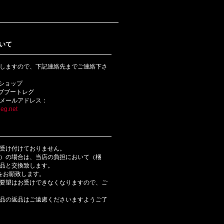
いて
しますので、下記連絡先までご連絡下さ
bショップ
ライブブートレグ
メールアドレス：
eg.net
受け付けておりません。
）の場合は、当店の負担において（梱
品と交換致します。
をお願致します。
要望はお受けできなくなりますので、ご
品の返品はご遠慮くださいますようご了