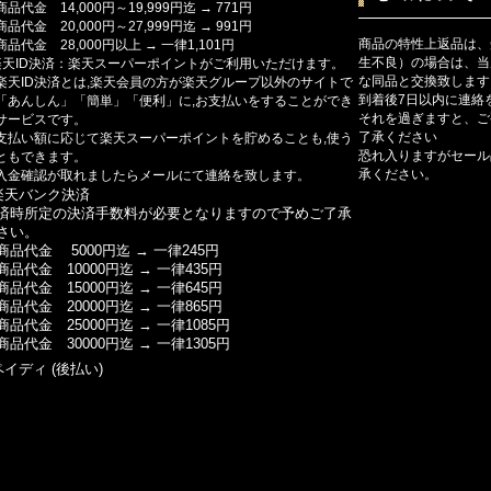
商品代金 14,000円～19,999円迄 → 771円
商品代金 20,000円～27,999円迄 → 991円
商品の特性上返品は、
商品代金 28,000円以上 → 一律1,101円
生不良）の場合は、当
楽天ID決済：楽天スーパーポイントがご利用いただけます。
な同品と交換致します
楽天ID決済とは,楽天会員の方が楽天グループ以外のサイトで
到着後7日以内に連絡
「あんしん」「簡単」「便利」に,お支払いをすることができ
それを過ぎますと、ご
サービスです。
了承ください
支払い額に応じて楽天スーパーポイントを貯めることも,使う
恐れ入りますがセール
ともできます。
承ください。
入金確認が取れましたらメールにて連絡を致します。
楽天バンク決済
済時所定の決済手数料が必要となりますので予めご了承
さい。
商品代金 5000円迄 → 一律245円
商品代金 10000円迄 → 一律435円
商品代金 15000円迄 → 一律645円
商品代金 20000円迄 → 一律865円
商品代金 25000円迄 → 一律1085円
商品代金 30000円迄 → 一律1305円
ペイディ (後払い)