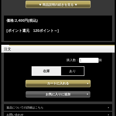
Break
▼ 商品説明の続きを見る ▼
-(Encore)-
16. Rockin' In The Free World 17. Throw Your Hatred Down
Lineup:
価格:
2,400円
(税込)
Neil Young - vocals, acoustic guitar, electric guitar, electric piano, harmonica
Micah Nelson - electric guitar, acoustic guitar, piano, electric piano, vocals
[ポイント還元 120ポイント～]
Spooner Oldham - organ
Corey McCormick - bass, vocals
Anthony LoGerfo - drums
Neil Young and the Chrome Hearts - Love Earth World Tour 2025 6月28日 Worthy
注文
Farm Pilton Englandで行われたロックフェス[Glastonbury Fes 2025]でのステージ
をProshotにて記録したDVDとなります。6月にリリースされたand the Chrome
購入数：
個
Heartsのアルバムプロモーションを兼ねたツアーが開始し本アイテムに記録された
performanceはイギリスの風物詩ともいえる最大級のフェス グラストンベリーで
ヘッドライナーを務めた際のライブで老若男女がレジェンド ニールの歌声に酔い
在庫
あり
しれている様子がリアルに収録されニールや他のメンバーのモチベーションの高さ
に驚かされ当日組まれたセットもとても魅力的な内容となっておりニールヤングに
しか奏でることの出来ないサウンドはとても力強く最高なライブとなってます。映
像クオリティはPro収録されたソースが使用され安定した高画質で楽しむことが出
来ます。
返品についての詳細はこちら
お問い合わせ