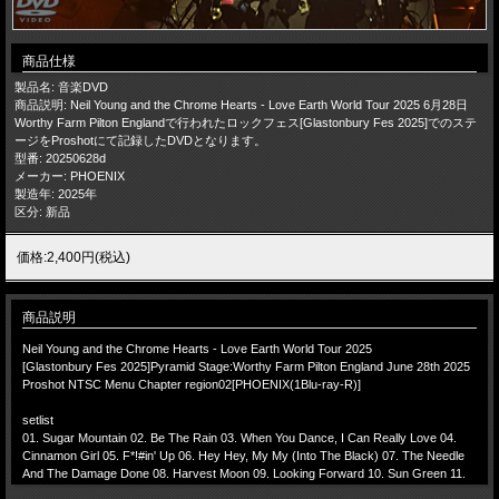
商品仕様
製品名: 音楽DVD
商品説明: Neil Young and the Chrome Hearts - Love Earth World Tour 2025 6月28日
Worthy Farm Pilton Englandで行われたロックフェス[Glastonbury Fes 2025]でのステ
ージをProshotにて記録したDVDとなります。
型番: 20250628d
メーカー: PHOENIX
製造年: 2025年
区分: 新品
価格:2,400円(税込)
商品説明
Neil Young and the Chrome Hearts - Love Earth World Tour 2025
[Glastonbury Fes 2025]Pyramid Stage:Worthy Farm Pilton England June 28th 2025
Proshot NTSC Menu Chapter region02[PHOENIX(1Blu-ray-R)]
setlist
01. Sugar Mountain 02. Be The Rain 03. When You Dance, I Can Really Love 04.
Cinnamon Girl 05. F*!#in' Up 06. Hey Hey, My My (Into The Black) 07. The Needle
And The Damage Done 08. Harvest Moon 09. Looking Forward 10. Sun Green 11.
Love And Only Love 12. Like A Hurricane 13. Name Of Love 14. Old Man 15. Encore