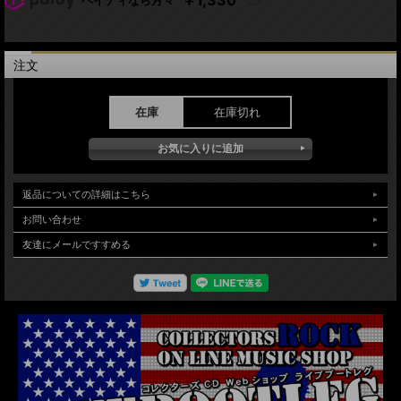
28. Are You Going With Me ?
Pat Metheny (ag, eg)
Antonio Sanchez (drs)
Linda Oh (cb, eb)
注文
Gwilym Simcock (pf, epf)
パット・メセニー 2016年日本公演 5月20日 東京初日 Blue Note Tokyo:Tokyo
在庫
在庫切れ
Japanでの1st&2ndショーを収録しています。新メンバーを従えての日本公演を収
録した本アイテムでのperformanceでは、最高に乗りの良い洗練されたサウンドを
披露し且つ新たなバックメンバーの安定したサポートもあり素晴らしい聞きどころ
満載のコンサートです。soundqualityは、Aud収録ですがとても良質に記録されオ
ーディエンスノイズに邪魔されることなく安定して高音質で堪能できます。
返品についての詳細はこちら
お問い合わせ
友達にメールですすめる