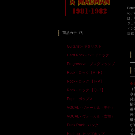
Pet
のア
は、
ジェ
ィン
商品カテゴリ
場感
Guitarist - ギタリスト
Hard Rock - ハードロック
Progressive - プログレッシブ
Rock - ロック【A - H】
Rock - ロック 【I - P】
全
（
Rock - ロック 【Q - Z】
水
Pops - ポップス
発
損
VOCAL - ヴォーカル（男性）
番
外
VOCAL - ヴォーカル（女性）
破
が
Punk Rock - パンク
そ
Hip hop - ヒップホップ
万