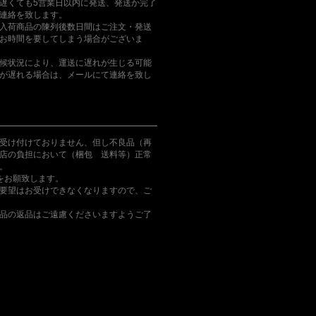
遅くても5営業日以内に発送、発送か完了
連絡を致します。
入荷商品の陳列後数日間はご注文・発送
お時間を要してしまう場合がございま
候状況により、運送に遅れが生じる可能
が遅れる場合は、メールにて連絡を致し
受け付けておりません、但し不良品（再
店の負担において（梱包 送料等）正常
。
をお願致します。
要望はお受けできなくなりますので、ご
品の返品はご遠慮くださいますようご了