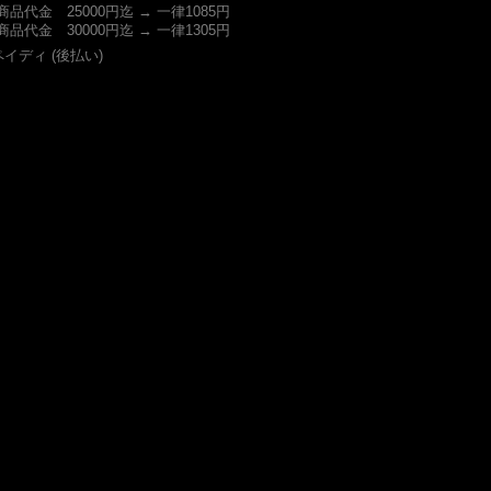
商品代金 25000円迄 → 一律1085円
商品代金 30000円迄 → 一律1305円
ペイディ (後払い)