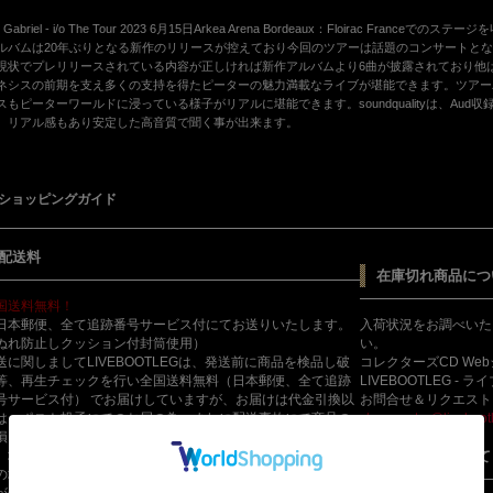
er Gabriel - i/o The Tour 2023 6月15日Arkea Arena Bordeaux：Floirac 
ルバムは20年ぶりとなる新作のリリースが控えており今回のツアーは話題のコンサートとなってお
現状でプレリリースされている内容が正しければ新作アルバムより6曲が披露されており他
ネシスの前期を支え多くの支持を得たピーターの魅力満載なライブが堪能できます。ツアーバンド
スもピーターワールドに浸っている様子がリアルに堪能できます。soundqualityは、Au
 リアル感もあり安定した高音質で聞く事が出来ます。
ショッピングガイド
配送料
在庫切れ商品につ
国送料無料！
日本郵便、全て追跡番号サービス付にてお送りいたします。
入荷状況をお調べいた
ぬれ防止しクッション付封筒使用）
い。
送に関しましてLIVEBOOTLEGは、発送前に商品を検品し破
コレクターズCD We
等、再生チェックを行い全国送料無料（日本郵便、全て追跡
LIVEBOOTLEG - 
号サービス付） でお届けしていますが、お届けは代金引換以
お問合せ＆リクエスト
は、ポスト投函にてのお届の為、まれに配送事故にて商品の
shopmaster@livebootl
損 商品が 行方不明等の事故が起こる（滅多にありません
）場合がございます。
返品交換について
の場合日本郵便 当店は、責任を負いません。
が一のトラブルに備え発送の際に「簡易書留（有料320