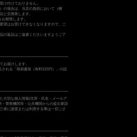
受け付けておりません。
）の場合は、当店の負担において（梱
品と交換致します。
をお願致します。
要望はお受けできなくなりますので、ご
品の返品はご遠慮くださいますようご了
てお届けします。
証される「簡易書留（有料320円）」の設
た大切な個人情報(住所・氏名・メールア
判所・警察機関等・公共機関からの提出要請
三者に譲渡または利用する事は一切ござ