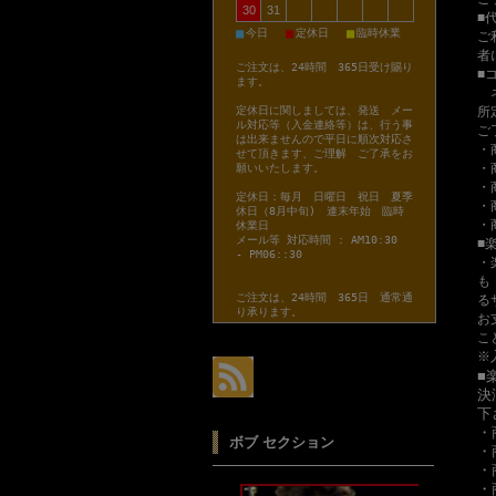
30
31
■
■
■
■
今日
定休日
臨時休業
ご
者
ご注文は、24時間 365日受け賜り
■
ます。
ネ
所
定休日に関しましては、発送 メー
ル対応等（入金連絡等）は、行う事
ご
は出来ませんので平日に順次対応さ
・
せて頂きます、ご理解 ご了承をお
・
願いいたします。
・
定休日：毎月 日曜日 祝日 夏季
・
休日（8月中旬) 連末年始 臨時
・
休業日
メール等 対応時間 : AM10:30
■
- PM06::30
・
も
ご注文は、24時間 365日 通常通
る
り承ります。
お
こ
※
■
決
下
・
ボブ セクション
・
・
・