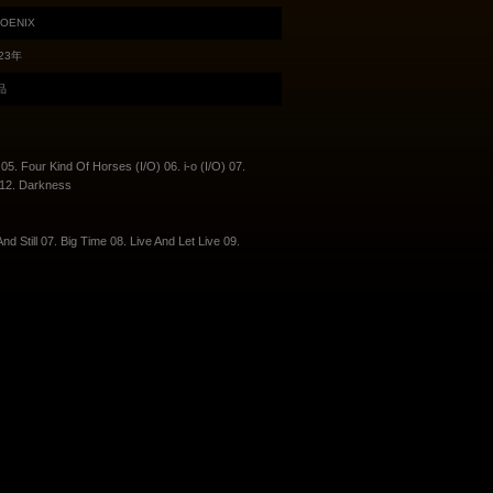
OENIX
23年
品
5. Four Kind Of Horses (I/O) 06. i-o (I/O) 07.
r 12. Darkness
d Still 07. Big Time 08. Live And Let Live 09.