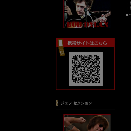
・
・
■
ジェフ セクション