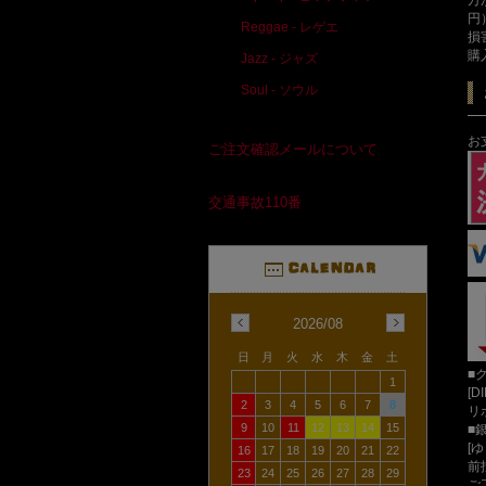
円
Reggae - レゲエ
損
購
Jazz - ジャズ
Soul - ソウル
お
ご注文確認メールについて
交通事故110番
2026/08
日
月
火
水
木
金
土
■
1
[D
2
3
4
5
6
7
8
リ
9
10
11
12
13
14
15
■
[
16
17
18
19
20
21
22
前
23
24
25
26
27
28
29
ご