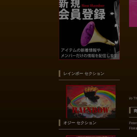
レインボー セクション
i/o 
オジー セクション
Pete
Flo