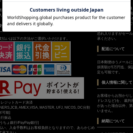
商品の特性上返品は、
）」の設定をお勧めします。
但し不良品（再生不良
害額が5万円迄、保証されます。
包・送料等）正常な同
入手続きの画面で選択が出来ますのでご検討ください。
到着後7日以内に連絡
それを過ぎますと、ご
お支払いについて
了承ください。
恐れ入りますがセール
支払いは以下の方法がご選択いただけます。
承ください。
配送について
日本郵便ゆうメールに
損害額が5万円迄、保
定も可能です。
個人情報に関して
お客様からお預かりし
ドレスなど)を、 裁
クレジットカード決済
があった場合以外、第
INERS,JCB, AMEX,VISA, MASTER, UFJ, NICOS, DC分割
いません。
ボ可能]
銀行振込
納期について
ゆうちょ銀行/PayPay銀行]
払い、入金手数料はお客様負担となりますので、あらかじめ
了承下さい。