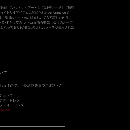
Franceでのステージを収録しています。ツアーとしては9年ぶりそして待望
り本アイテムに記録されたperformanceで
は、新旧のヒット曲が組まれとても充実した内容で
も旧友のTony Levin等が参加し会場のオーデ
d収録となっており良質に記録されたソースが使用され臨
いて
しますので、下記連絡先までご連絡下さ
bショップ
ライブブートレグ
メールアドレス：
eg.net