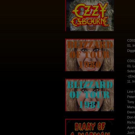
CD01
01. I
Diggi
CD02
01. L
Solsb
-(Enc
11. I
Line-
Peter
Tony 
Manu
David
Don-
Richa
Ayann
Josh