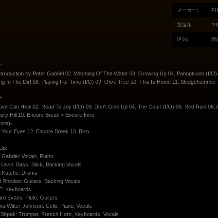
メーカー:
PH
製造年:
20
区分:
新
:
ntroduction by Peter Gabriel 02. Washing Of The Water 03. Growing Up 04. Panopticom (I/O) 0
ng In The Dirt 08. Playing For Time (I/O) 09. Olive Tree 10. This Is Home 11. Sledgehamme
:
ove Can Heal 02. Road To Joy (I/O) 03. Don't Give Up 04. The Court (I/O) 05. Red Rain 06. An
ury Hill 10. Encore Break > Encore Intro
ore)-
n Your Eyes 12. Encore Break 13. Biko
Up:
 Gabriel: Vocals, Piano
Levin: Bass, Stick, Backing Vocals
 Katche: Drums
 Rhodes: Guitars, Backing Vocals
E: Keyboards
rd Evans: Flute, Guitars
a Witter-Johnson: Cello, Piano, Vocals
 Shpak: Trumpet, French Horn, Keyboards, Vocals