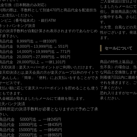
ご入金確認日翌日より
代金引換（日本郵政のみ対応）
しましたらメールにて
利用の際は、手数料として別途470円と商品代金を配達担当
但し、新規商品及び再
にお支払いください。
が集中する為、さらに
コンビニ（番号端末式）・銀行ATM
す。
ットバンキング決済
※大雪、台風などの天
定の決済手数料が自動計算され表示されますのであらかじめ
性がございます。発送
了承下さい。
ます。
商品代金 8,999円迄 → 一律330円
商品代金 9,000円～13,999円迄 → 551円
セールについて
商品代金 14,000円～19,999円迄 → 771円
商品代金 20,000円～27,999円迄 → 991円
商品の特性上返品は、
商品代金 28,000円以上 → 一律1,101円
生不良）の場合は、当
楽天ID決済：楽天スーパーポイントがご利用いただけます。
な同品と交換致します
楽天ID決済とは,楽天会員の方が楽天グループ以外のサイトで
到着後7日以内に連絡
「あんしん」「簡単」「便利」に,お支払いをすることができ
それを過ぎますと、ご
サービスです。
了承ください
支払い額に応じて楽天スーパーポイントを貯めることも,使う
恐れ入りますがセール
ともできます。
承ください。
入金確認が取れましたらメールにて連絡を致します。
楽天バンク決済
済時所定の決済手数料が必要となりますので予めご了承
さい。
商品代金 5000円迄 → 一律245円
商品代金 10000円迄 → 一律435円
商品代金 15000円迄 → 一律645円
商品代金 20000円迄 → 一律865円