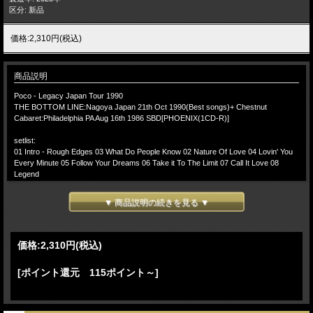
区分: 新品
価格:2,310円(税込)
商品説明
Poco - Legacy Japan Tour 1990
THE BOTTOM LINE:Nagoya Japan 21th Oct 1990(Best songs)+ Chestnut
Cabaret:Philadelphia PA Aug 16th 1986 SBD[PHOENIX(1CD-R)]
setlist:
01 Intro - Rough Edges 03 What Do People Know 02 Nature Of Love 04 Lovin' You
Every Minute 05 Follow Your Dreams 06 Take it To The Limit 07 Call It Love 08
Legend
-(Philadelphia PA 1986)-
▼ 商品説明の続きを見る ▼
09 Intro (Ed Sciacky) 10 A Good Feelin' to Know 11 Crazy Love 12 Bad Weather 13
Ride The Country 14 Under the Gun 15 Ghost Town 16 Heart Of The Night 17
Rhythm Of Love 18 Barbados (edit)
価格:
2,310円
(税込)
Lineup:
[1990]
[ポイント還元 115ポイント～]
Richie Furay – lead vocals, rhythm guitar
Jim Messina – lead guitar, backing vocals
Rusty Young – steel guitar, mandolin, vocals
Randy Meisner – bass, backing vocals