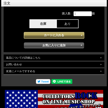
George Grantham – drums, percussion, vocals
注文
[1986]
購入数：
個
Paul Cotton – lead vocals, lead guitar
Rusty Young – steel guitar, mandolin, vocals
Jack Sundrud – bass, guitar, backing vocals
在庫
あり
Steve Chapman – drums, percussion
Poco - Legacy Japan Tour 1990 10月21日THE BOTTOM LINE:Nagoya Japanでの
ステージを収録したアイテムとなります。1988年の再結成後、来日公演と果たし
たPocoの名古屋でのライブとなりオリジナルメンバー ランディーマイズナーも
参加しており当日披露されたナンバーもヒット曲が中心に構成されとても楽しめる
コンサートとなっています。bonustracksで1986年のPhiladelphia公演より10曲が
SBDで収録されています。soundqualityは、SBDソースが使用され安定した高音質
で堪能できます。
返品についての詳細はこちら
お問い合わせ
友達にメールですすめる