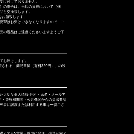
受け付けておりません。
）の場合は、当店の負担において（梱
品と交換致します。
をお願致します。
要望はお受けできなくなりますので、ご
品の返品はご遠慮くださいますようご了
てお届けします。
証される「簡易書留（有料320円）」の設
た大切な個人情報(住所・氏名・メールア
判所・警察機関等・公共機関からの提出要請
三者に譲渡または利用する事は一切ござ
遅くても5営業日以内に発送、発送か完了