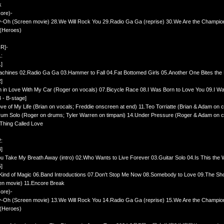
k
ore)-
y‐Oh (Screen movie) 28.We Will Rock You 29.Radio Ga Ga (reprise) 30.We Are the Champi
Heroes)
-R]-
:
1]
chines 02.Radio Ga Ga 03.Hammer to Fall 04.Fat Bottomed Girls 05.Another One Bites the
2]
m in Love With My Car (Roger on vocals) 07.Bicycle Race 08.I Was Born to Love You 09.I Want
3 - B-stage]
ve of My Life (Brian on vocals; Freddie onscreen at end) 11.Teo Torriatte (Brian & Adam on 
um Solo (Roger on drums; Tyler Warren on timpani) 14.Under Pressure (Roger & Adam on c
e Thing Called Love
:
4]
u Take My Breath Away (intro) 02.Who Wants to Live Forever 03.Guitar Solo 04.Is This the 
5]
 Kind of Magic 06.Band Introductions 07.Don't Stop Me Now 08.Somebody to Love 09.The 
en movie) 11.Encore Break
ore)-
y‐Oh (Screen movie) 13.We Will Rock You 14.Radio Ga Ga (reprise) 15.We Are the Champi
Heroes)