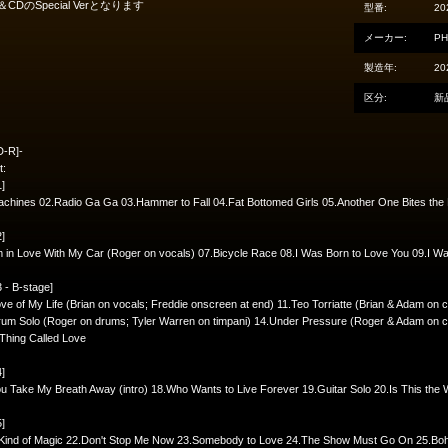
＆CDのSpecial Verとなります
型番:
20
メーカー:
PH
製造年:
20
区分:
新
D-R]-
t:
1]
chines 02.Radio Ga Ga 03.Hammer to Fall 04.Fat Bottomed Girls 05.Another One Bites the
2]
m in Love With My Car (Roger on vocals) 07.Bicycle Race 08.I Was Born to Love You 09.I Want
3 - B-stage]
ve of My Life (Brian on vocals; Freddie onscreen at end) 11.Teo Torriatte (Brian & Adam on 
um Solo (Roger on drums; Tyler Warren on timpani) 14.Under Pressure (Roger & Adam on c
e Thing Called Love
4]
u Take My Breath Away (intro) 18.Who Wants to Live Forever 19.Guitar Solo 20.Is This the 
5]
 Kind of Magic 22.Don't Stop Me Now 23.Somebody to Love 24.The Show Must Go On 25.Bo