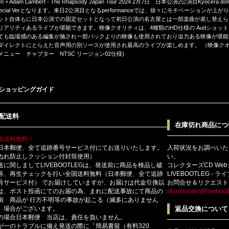
en + Adam Lambert - The Rhapsody Japan Tour 2024 2月7日 日本公演2公演目Kyoc
pecial Verとなります。来日2公演目となるperformanceでは、徐々にモチベーショ
ット自体もに日本公演での固定セットとなって初日公演の名古屋とは一部楽曲が差し替えら
リアリティあるライブが堪能できます。映像クオリティは、4種類のHD仕様の Audショッ
ても臨場感のある編集が施され一部バックよりの映像も使用されており迫力ある映像が堪能
ダイレクトにとらえた音声用の別ソースが使用され最高のライブが楽しめます。 （映像クオリ
メニュー チャプター NTSC リージョン02仕様)
ショッピングガイド
配送料
在庫切れ商品につ
国送料無料！
日本郵便、全て追跡番号サービス付にてお送りいたします。
入荷状況をお調べいた
ぬれ防止しクッション付封筒使用）
い。
送に関しましてLIVEBOOTLEGは、発送前に商品を検品し破
コレクターズCD We
等、再生チェックを行い全国送料無料（日本郵便、全て追跡
LIVEBOOTLEG - 
号サービス付） でお届けしていますが、お届けは代金引換以
お問合せ＆リクエスト
は、ポスト投函にてのお届の為、まれに配送事故にて商品の
shopmaster@livebootl
損 商品が 行方不明等の事故が起こる（滅多にありません
）場合がございます。
返品交換について
の場合日本郵便 当店は、責任を負いません。
が一のトラブルに備え発送の際に「簡易書留（有料320