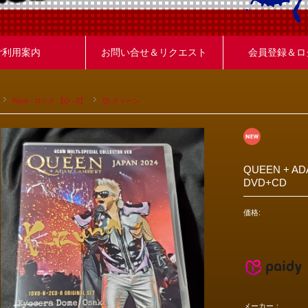
ご利用案内
お問い合せ＆リクエスト
会員登録＆ロ
Rock - ロック 【Q - Z】
Q) クィーン
QUEEN + AD
DVD+CD
価格:
メーカー：