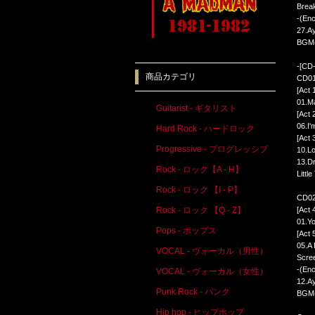
Brea
-(Enc
27.A
BGM(
-[CD
商品カテゴリ
CD01
[Act 
01.Ma
Guitarist - ギタリスト
[Act 
06.I'
Hard Rock - ハードロック
[Act 
Progressive - プログレッシブ
10.Lo
13.Dr
Rock - ロック【A - H】
Littl
Rock - ロック 【I - P】
CD02
[Act 
Rock - ロック 【Q - Z】
01.Yo
Pops - ポップス
[Act 
05.A
VOCAL - ヴォーカル（男性）
Scre
-(Enc
VOCAL - ヴォーカル（女性）
12.A
Punk Rock - パンク
BGM(
Hip hop - ヒップホップ