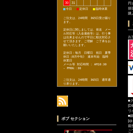
30
31
円
損
■
■
■
今日
定休日
臨時休業
購
ご注文は、24時間 365日受け賜り
ます。
定休日に関しましては、発送 メー
ル対応等（入金連絡等）は、行う事
お
は出来ませんので平日に順次対応さ
せて頂きます、ご理解 ご了承をお
願いいたします。
定休日：毎月 日曜日 祝日 夏季
休日（8月中旬) 連末年始 臨時
休業日
メール等 対応時間 : AM10:30
- PM06::30
ご注文は、24時間 365日 通常通
り承ります。
■
[D
リ
■
ボブ セクション
[
前
ご