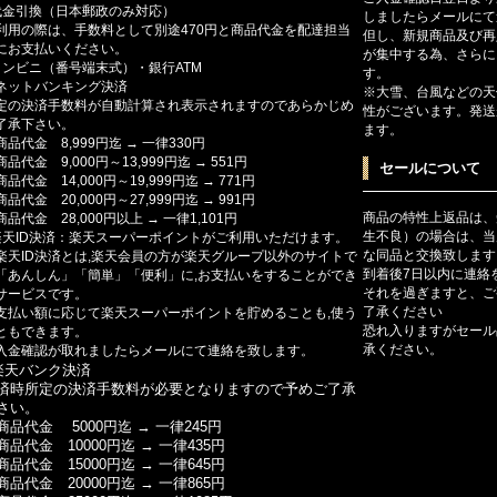
代金引換（日本郵政のみ対応）
しましたらメールにて
利用の際は、手数料として別途470円と商品代金を配達担当
但し、新規商品及び再
にお支払いください。
が集中する為、さらに
コンビニ（番号端末式）・銀行ATM
す。
ットバンキング決済
※大雪、台風などの天
定の決済手数料が自動計算され表示されますのであらかじめ
性がございます。発送
了承下さい。
ます。
商品代金 8,999円迄 → 一律330円
商品代金 9,000円～13,999円迄 → 551円
セールについて
商品代金 14,000円～19,999円迄 → 771円
商品代金 20,000円～27,999円迄 → 991円
商品の特性上返品は、
商品代金 28,000円以上 → 一律1,101円
生不良）の場合は、当
楽天ID決済：楽天スーパーポイントがご利用いただけます。
な同品と交換致します
楽天ID決済とは,楽天会員の方が楽天グループ以外のサイトで
到着後7日以内に連絡
「あんしん」「簡単」「便利」に,お支払いをすることができ
それを過ぎますと、ご
サービスです。
了承ください
支払い額に応じて楽天スーパーポイントを貯めることも,使う
恐れ入りますがセール
ともできます。
承ください。
入金確認が取れましたらメールにて連絡を致します。
楽天バンク決済
済時所定の決済手数料が必要となりますので予めご了承
さい。
商品代金 5000円迄 → 一律245円
商品代金 10000円迄 → 一律435円
商品代金 15000円迄 → 一律645円
商品代金 20000円迄 → 一律865円