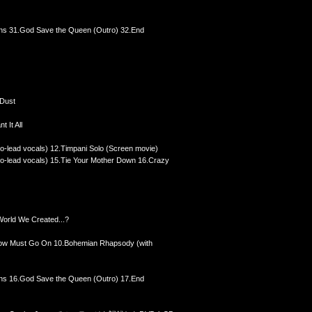
ons 31.God Save the Queen (Outro) 32.End
 Dust
 It All
co-lead vocals) 12.Timpani Solo (Screen movie)
o-lead vocals) 15.Tie Your Mother Down 16.Crazy
World We Created...?
Show Must Go On 10.Bohemian Rhapsody (with
ons 16.God Save the Queen (Outro) 17.End