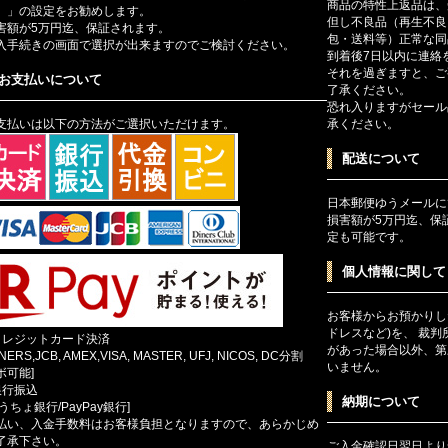
商品の特性上返品は、
）」の設定をお勧めします。
但し不良品（再生不良
害額が5万円迄、保証されます。
包・送料等）正常な同
入手続きの画面で選択が出来ますのでご検討ください。
到着後7日以内に連絡
それを過ぎますと、ご
お支払いについて
了承ください。
恐れ入りますがセール
支払いは以下の方法がご選択いただけます。
承ください。
配送について
日本郵便ゆうメールに
損害額が5万円迄、保
定も可能です。
個人情報に関して
お客様からお預かりし
ドレスなど)を、 裁
クレジットカード決済
があった場合以外、第
INERS,JCB, AMEX,VISA, MASTER, UFJ, NICOS, DC分割
いません。
ボ可能]
銀行振込
納期について
ゆうちょ銀行/PayPay銀行]
払い、入金手数料はお客様負担となりますので、あらかじめ
了承下さい。
ご入金確認日翌日より