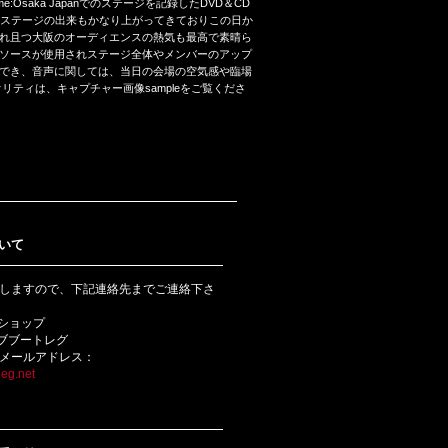
era dome:Osaka Japanでのステージを記録したDVD＆CD
ンが上がりステージの出来もかなり上がってきておりこの日か
れ且つ大阪のオーディエンスの熱気も最高で素晴ら
トソースが使用されステージ全体やメンバーのアップ
でき、音声に関しては、当日の会場の空気感や臨場
ティは、キャプチャー画像sampleをご覧くださ
いて
しますので、下記連絡先までご連絡下さ
bショップ
ライブブートレグ
メールアドレス：
eg.net