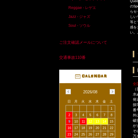
Que
のS
Reggae - レゲエ
らセ
Jazz - ジャズ
しい
等と
Soul - ソウル
感を
い。
ご注文確認メールについて
交通事故110番
全
（
2026/08
水
発
日
月
火
水
木
金
土
損
1
番
外
2
3
4
5
6
7
8
破
9
10
11
12
13
14
15
が
16
17
18
19
20
21
22
そ
23
24
25
26
27
28
29
万