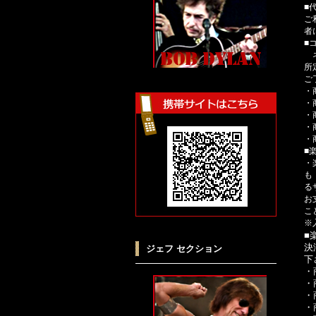
■
ご
者
■
ネ
所
ご
・
・
・
・
・
■
・
も
る
お
こ
※
■
決
ジェフ セクション
下
・
・
・
・