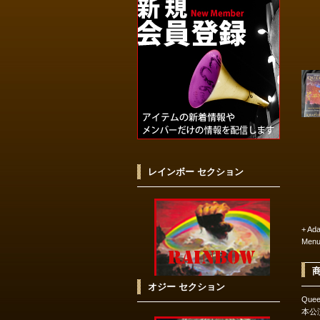
レインボー セクション
+ Ad
Menu
オジー セクション
Quee
本公演