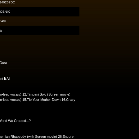
240207DC
OENIX
24年
品
 Dust
 It All
co-lead vocals) 12.Timpani Solo (Screen movie)
o-lead vocals) 15.Tie Your Mother Down 16.Crazy
World We Created...?
hemian Rhapsody (with Screen movie) 26.Encore