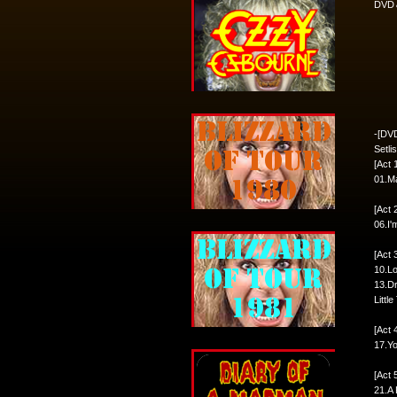
DVD
-[DV
Setlis
[Act 
01.Ma
[Act 
06.I'
[Act 
10.Lo
13.Dr
Littl
[Act 
17.Yo
[Act 
21.A