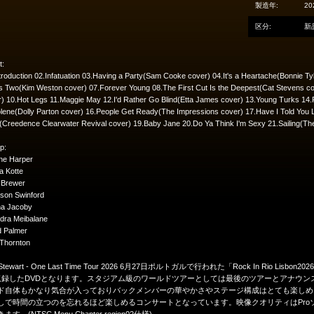
製造年:
20
区分:
新
t:
troduction 02.Infatuation 03.Having a Party(Sam Cooke cover) 04.It's a Heartache(Bonnie Tyle
 Two(Kim Weston cover) 07.Forever Young 08.The First Cut Is the Deepest(Cat Stevens cove
) 10.Hot Legs 11.Maggie May 12.I'd Rather Go Blind(Etta James cover) 13.Young Turks 14
lene(Dolly Parton cover) 16.People Get Ready(The Impressions cover) 17.Have I Told You 
Creedence Clearwater Revival cover) 19.Baby Jane 20.Do Ya Think I'm Sexy 21.Sailing(The
p:
ne Harper
a Kotte
 Brewer
son Swinford
na Jacoby
dra Meibalane
d Palmer
 Thornton
 Stewart - One Last Time Tour 2026 6月27日ポルトガルで行われた「Rock In Ri
o収録したDVDとなります。スタジアム級のワールドツアーとしては最後のツアーとアナウンスされ
ド自体もかなり気合が入っておりバックメンバーの華やかさやステージ構成はとても楽しめ
しで時間の立つのを忘れるほど楽しめるコンサートとなっています。映像クオリティはPro
ます。(NTSC Menu Chapter region02仕様)