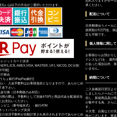
恐れ入りますがセール
支払いは以下の方法がご選択いただけます。
承ください。
配送について
日本郵便ゆうメールに
損害額が5万円迄、保
定も可能です。
個人情報に関して
お客様からお預かりし
ドレスなど)を、 裁
クレジットカード決済
があった場合以外、第
INERS,JCB, AMEX,VISA, MASTER, UFJ, NICOS, DC分割
いません。
ボ可能]
銀行振込
納期について
ゆうちょ銀行/PayPay銀行]
払い、入金手数料はお客様負担となりますので、あらかじめ
了承下さい。
ご入金確認日翌日より
代金引換（日本郵政のみ対応）
しましたらメールにて
利用の際は、手数料として別途470円と商品代金を配達担当
但し、新規商品及び再
にお支払いください。
が集中する為、さらに
コンビニ（番号端末式）・銀行ATM
す。
ットバンキング決済
※大雪、台風などの天
定の決済手数料が自動計算され表示されますのであらかじめ
性がございます。発送