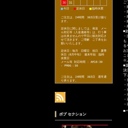
ご
30
31
・
■
■
■
今日
定休日
臨時休業
・
・
ご注文は、24時間 365日受け賜り
・
ます。
・
定休日に関しましては、発送 メー
■
ル対応等（入金連絡等）は、行う事
・
は出来ませんので平日に順次対応さ
せて頂きます、ご理解 ご了承をお
も
願いいたします。
る
お
定休日：毎月 日曜日 祝日 夏季
休日（8月中旬) 連末年始 臨時
こ
休業日
※
メール等 対応時間 : AM10:30
■
- PM06::30
決
下
ご注文は、24時間 365日 通常通
・
り承ります。
・
・
・
・
・
■
ボブ セクション