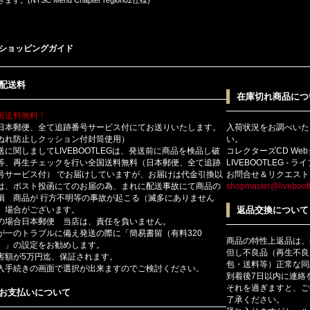
ショッピングガイド
配送料
在庫切れ商品につ
国送料無料！
日本郵便、全て追跡番号サービス付にてお送りいたします。
入荷状況をお調べいた
ぬれ防止しクッション付封筒使用）
い。
送に関しましてLIVEBOOTLEGは、発送前に商品を検品し破
コレクターズCD We
等、再生チェックを行い全国送料無料（日本郵便、全て追跡
LIVEBOOTLEG - 
号サービス付） でお届けしていますが、お届けは代金引換以
お問合せ＆リクエスト
は、ポスト投函にてのお届の為、まれに配送事故にて商品の
shopmaster@livebootl
損 商品が 行方不明等の事故が起こる（滅多にありません
）場合がございます。
返品交換について
の場合日本郵便 当店は、責任を負いません。
が一のトラブルに備え発送の際に「簡易書留（有料320
商品の特性上返品は、
）」の設定をお勧めします。
但し不良品（再生不良
害額が5万円迄、保証されます。
包・送料等）正常な同
入手続きの画面で選択が出来ますのでご検討ください。
到着後7日以内に連絡
それを過ぎますと、ご
お支払いについて
了承ください。