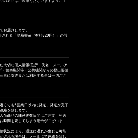
品の返品はご遠慮くださいますようご了
てお届けします。
証される「簡易書留（有料320円）」の設
た大切な個人情報(住所・氏名・メールア
判所・警察機関等・公共機関からの提出要請
三者に譲渡または利用する事は一切ござ
遅くても5営業日以内に発送、発送か完了
連絡を致します。
入荷商品の陳列後数日間はご注文・発送
お時間を要してしまう場合がございま
候状況により、運送に遅れが生じる可能
が遅れる場合は、メールにて連絡を致し