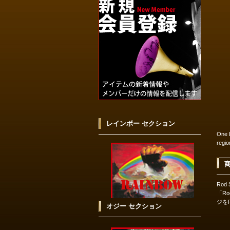
レインボー セクション
One 
regi
Rod
「Ro
ジを
オジー セクション