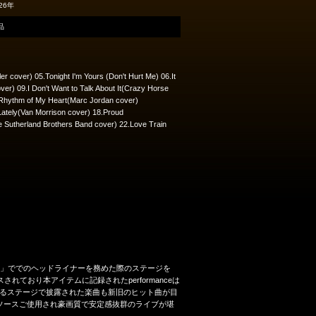
26年
品
r cover) 05.Tonight I'm Yours (Don't Hurt Me) 06.It
r) 09.I Don't Want to Talk About It(Crazy Horse
.Rhythm of My Heart(Marc Jordan cover)
Lately(Van Morrison cover) 18.Proud
 Sutherland Brothers Band cover) 22.Love Train
o Lisbon2026」ででのヘッドライナーを務めた際のステージを
ており本アイテムに記録されたperformanceは
るステージで披露された楽曲も新旧のヒット曲が目
ソースご使用され豪画質で安定感抜群のライブが堪