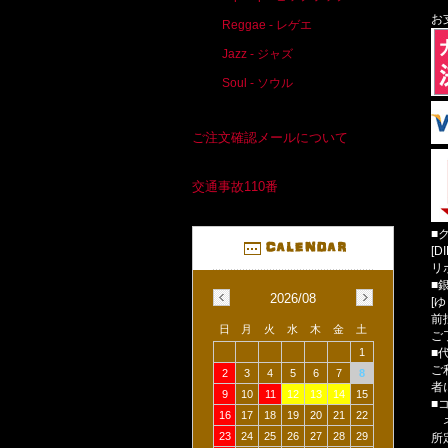
お
Reggae - レゲエ
Jazz - ジャズ
Soul - ソウル
ご注文確認メールについて
交通事故110番
■
[D
リ
■
2026/08
[
前
日
月
火
水
木
金
土
ご
■
1
ご
2
3
4
5
6
7
8
者
9
10
11
12
13
14
15
■
16
17
18
19
20
21
22
ネ
23
24
25
26
27
28
29
所