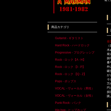
商品カテゴリ
Guitarist - ギタリスト
全
Hard Rock - ハードロック
（
水
Progressive - プログレッシブ
発
損
Rock - ロック【A - H】
番
外
Rock - ロック 【I - P】
破
Rock - ロック 【Q - Z】
が
そ
Pops - ポップス
万
円
VOCAL - ヴォーカル（男性）
損
VOCAL - ヴォーカル（女性）
購
Punk Rock - パンク
Hip hop - ヒップホップ