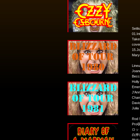
Setlis
01.In
Takes
cover
15.Jo
Mary(
Lineu
Joan
Becc
Holly
Emer
J'An
Chan
Davi
Julia
Rod
Pr
ロッ
白押
能でき