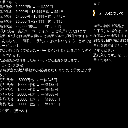
了承下さい。
ます。
商品代金 8,999円迄 → 一律330円
商品代金 9,000円～13,999円迄 → 551円
セールについて
商品代金 14,000円～19,999円迄 → 771円
商品代金 20,000円～27,999円迄 → 991円
商品の特性上返品は、
商品代金 28,000円以上 → 一律1,101円
生不良）の場合は、当
楽天ID決済：楽天スーパーポイントがご利用いただけます。
な同品と交換致します
楽天ID決済とは,楽天会員の方が楽天グループ以外のサイトで
到着後7日以内に連絡
「あんしん」「簡単」「便利」に,お支払いをすることができ
それを過ぎますと、ご
サービスです。
了承ください
支払い額に応じて楽天スーパーポイントを貯めることも,使う
恐れ入りますがセール
ともできます。
承ください。
入金確認が取れましたらメールにて連絡を致します。
楽天バンク決済
済時所定の決済手数料が必要となりますので予めご了承
さい。
商品代金 5000円迄 → 一律245円
商品代金 10000円迄 → 一律435円
商品代金 15000円迄 → 一律645円
商品代金 20000円迄 → 一律865円
商品代金 25000円迄 → 一律1085円
商品代金 30000円迄 → 一律1305円
ペイディ (後払い)