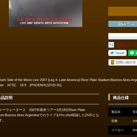
返品について
ark Side of the Moon Live 2007 [Leg 4: Latin America] River Plate Stadium:Buenos Aires
ter NTSC 16:9 [PHOENIX(1DVD-R)]
商品説明
商品仕様
ーウォータース 2007年南米ツアー3月18日River Plate
製品名:
音
dium:Buenos Aires ArgentinaでのライブをPro shot収録したDVDとな
す。
型番:
20
メーカー:
PH