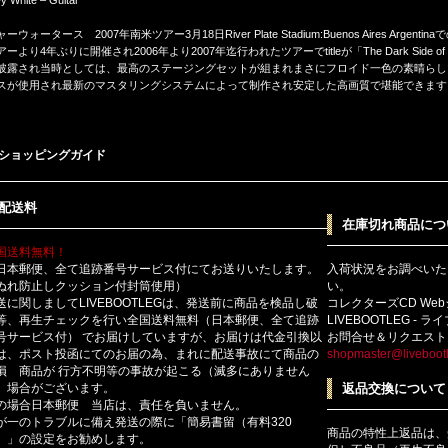
ーウォータース 2007年南米ツアー3月18日River Plate Stadium:Buenos Aires Arge
ーより4年ぶりに開催され2006年より2007年迄行われたツアーでtitleが「The Dark Side o
披露され当時としては、最高のステージングセットが組まれまさにフロイド一色の素晴らしいステージ
スが使用され最新のマスタリングシステムによって制作され安定した高画質で堪能できます
ショッピングガイド
配送料
在庫切れ商品につ
国送料無料！
日本郵便、全て追跡番号サービス付にてお送りいたします。
入荷状況をお調べいた
ぬれ防止しクッション付封筒使用）
い。
送に関しましてLIVEBOOTLEGは、発送前に商品を検品し破
コレクターズCD We
等、再生チェックを行い全国送料無料（日本郵便、全て追跡
LIVEBOOTLEG - 
号サービス付） でお届けしていますが、お届けは代金引換以
お問合せ＆リクエスト
は、ポスト投函にてのお届の為、まれに配送事故にて商品の
shopmaster@livebootl
損 商品が 行方不明等の事故が起こる（滅多にありません
）場合がございます。
返品交換について
の場合日本郵便 当店は、責任を負いません。
が一のトラブルに備え発送の際に「簡易書留（有料320
商品の特性上返品は、
）」の設定をお勧めします。