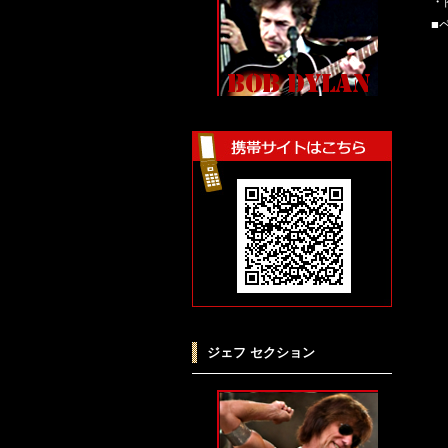
・
■
ジェフ セクション