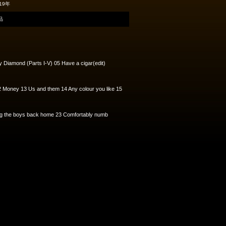
19年
品
zy Diamond (Parts I-V) 05 Have a cigar(edit)
2 Money 13 Us and them 14 Any colour you like 15
Bring the boys back home 23 Comfortably numb