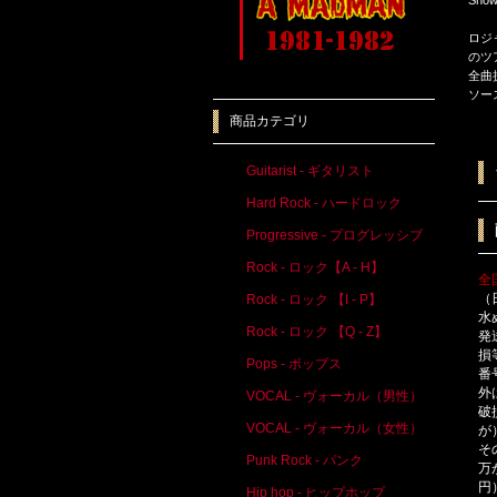
ロジャ
のツア
全曲
ソー
商品カテゴリ
Guitarist - ギタリスト
Hard Rock - ハードロック
Progressive - プログレッシブ
Rock - ロック【A - H】
全
（
Rock - ロック 【I - P】
水
Rock - ロック 【Q - Z】
発
損
Pops - ポップス
番
外
VOCAL - ヴォーカル（男性）
破
VOCAL - ヴォーカル（女性）
が
そ
Punk Rock - パンク
万
円
Hip hop - ヒップホップ