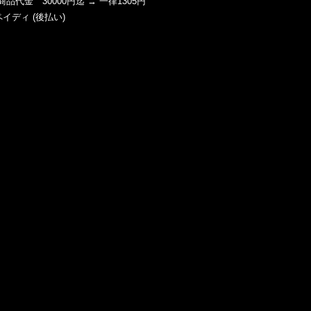
商品代金 30000円迄 → 一律1305円
ペイディ (後払い)