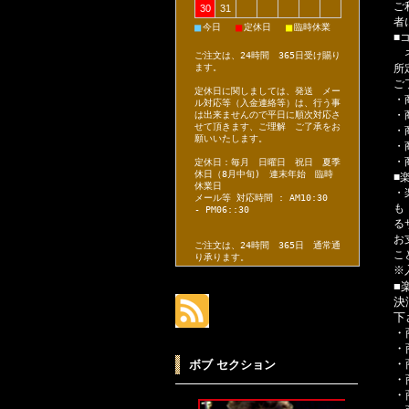
ご
30
31
者
■
■
■
今日
定休日
臨時休業
■
ネ
ご注文は、24時間 365日受け賜り
所
ます。
ご
定休日に関しましては、発送 メー
・
ル対応等（入金連絡等）は、行う事
・
は出来ませんので平日に順次対応さ
せて頂きます、ご理解 ご了承をお
・
願いいたします。
・
・
定休日：毎月 日曜日 祝日 夏季
休日（8月中旬) 連末年始 臨時
■
休業日
・
メール等 対応時間 : AM10:30
も
- PM06::30
る
お
ご注文は、24時間 365日 通常通
こ
り承ります。
※
■
決
下
・
・
・
ボブ セクション
・
・