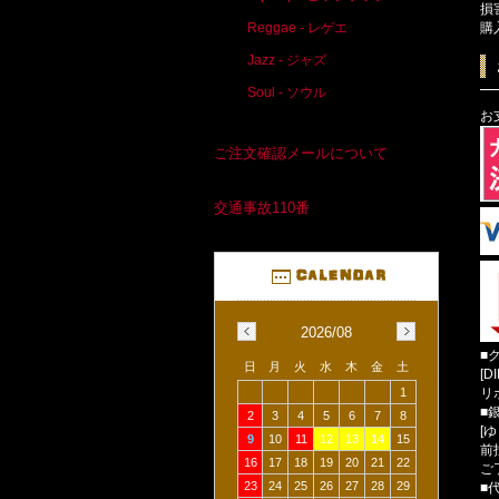
損
購
Reggae - レゲエ
Jazz - ジャズ
Soul - ソウル
お
ご注文確認メールについて
交通事故110番
2026/08
■
日
月
火
水
木
金
土
[D
リ
1
■
2
3
4
5
6
7
8
[
9
10
11
12
13
14
15
前
16
17
18
19
20
21
22
ご
23
24
25
26
27
28
29
■