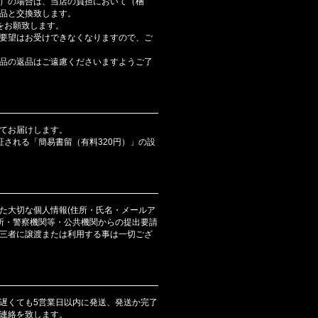
）の場合は、当店の負担において（梱
品と交換致します。
をお願致します。
要望はお受けできなくなりますので、ご
品の返品はご遠慮くださいますようご了
てお届けします。
証される「簡易書留（有料320円）」の設
た大切な個人情報(住所・氏名・メールア
判所・警察機関等・公共機関からの提出要請
三者に譲渡または利用する事は一切ござ
遅くても5営業日以内に発送、発送か完了
連絡を致します。