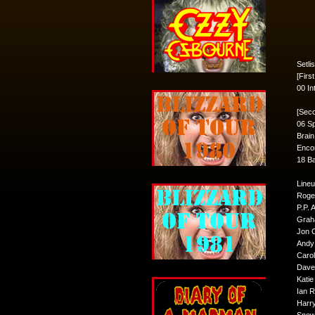
Setlis
[First
00 In
[Seco
06 Sp
Brai
Enco
18 Ba
Lineu
Roger
P.P. 
Grah
Jon C
Andy 
Carol
Dave 
Katie
Ian R
Harr
Snow