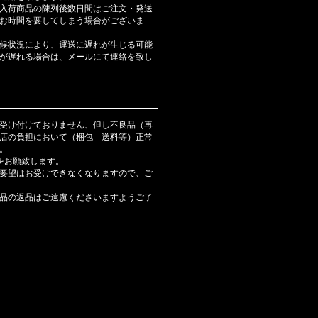
入荷商品の陳列後数日間はご注文・発送
お時間を要してしまう場合がございま
候状況により、運送に遅れが生じる可能
が遅れる場合は、メールにて連絡を致し
受け付けておりません、但し不良品（再
店の負担において（梱包 送料等）正常
。
をお願致します。
要望はお受けできなくなりますので、ご
品の返品はご遠慮くださいますようご了