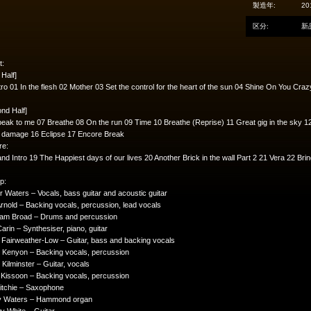
製造年:
20
区分:
新
t:
 Half]
tro 01 In the flesh 02 Mother 03 Set the control for the heart of the sun 04 Shine On You Cra
nd Half]
eak to me 07 Breathe 08 On the run 09 Time 10 Breathe (Reprise) 11 Great gig in the sky 1
n damage 16 Eclipse 17 Encore Break
re:
nd Intro 19 The Happiest days of our lives 20 Another Brick in the wall Part 2 21 Vera 22 
p:
 Waters – Vocals, bass guitar and acoustic guitar
Arnold – Backing vocals, percussion, lead vocals
am Broad – Drums and percussion
arin – Synthesiser, piano, guitar
Fairweather-Low – Guitar, bass and backing vocals
 Kenyon – Backing vocals, percussion
Kilminster – Guitar, vocals
 Kissoon – Backing vocals, percussion
itchie – Saxophone
y Waters – Hammond organ
y White – Guitar