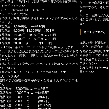
利用の際は、手数料として別途470円と商品代金を配達担当
但し、新規商品及び再
にお支払いください。
が集中する為、さらに
コンビニ（番号端末式）・銀行ATM
す。
ットバンキング決済
※大雪、台風などの天
定の決済手数料が自動計算され表示されますのであらかじめ
性がございます。発送
了承下さい。
ます。
商品代金 8,999円迄 → 一律330円
商品代金 9,000円～13,999円迄 → 551円
セールについて
商品代金 14,000円～19,999円迄 → 771円
商品代金 20,000円～27,999円迄 → 991円
商品の特性上返品は、
商品代金 28,000円以上 → 一律1,101円
生不良）の場合は、当
楽天ID決済：楽天スーパーポイントがご利用いただけます。
な同品と交換致します
楽天ID決済とは,楽天会員の方が楽天グループ以外のサイトで
到着後7日以内に連絡
「あんしん」「簡単」「便利」に,お支払いをすることができ
それを過ぎますと、ご
サービスです。
了承ください
支払い額に応じて楽天スーパーポイントを貯めることも,使う
恐れ入りますがセール
ともできます。
承ください。
入金確認が取れましたらメールにて連絡を致します。
楽天バンク決済
済時所定の決済手数料が必要となりますので予めご了承
さい。
商品代金 5000円迄 → 一律245円
商品代金 10000円迄 → 一律435円
商品代金 15000円迄 → 一律645円
商品代金 20000円迄 → 一律865円
商品代金 25000円迄 → 一律1085円