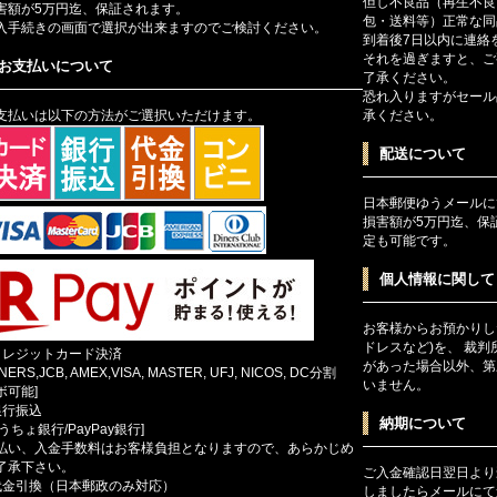
但し不良品（再生不良
害額が5万円迄、保証されます。
包・送料等）正常な同
入手続きの画面で選択が出来ますのでご検討ください。
到着後7日以内に連絡
それを過ぎますと、ご
お支払いについて
了承ください。
恐れ入りますがセール
支払いは以下の方法がご選択いただけます。
承ください。
配送について
日本郵便ゆうメールに
損害額が5万円迄、保
定も可能です。
個人情報に関して
お客様からお預かりし
ドレスなど)を、 裁
クレジットカード決済
があった場合以外、第
INERS,JCB, AMEX,VISA, MASTER, UFJ, NICOS, DC分割
いません。
ボ可能]
銀行振込
納期について
ゆうちょ銀行/PayPay銀行]
払い、入金手数料はお客様負担となりますので、あらかじめ
了承下さい。
ご入金確認日翌日より
代金引換（日本郵政のみ対応）
しましたらメールにて