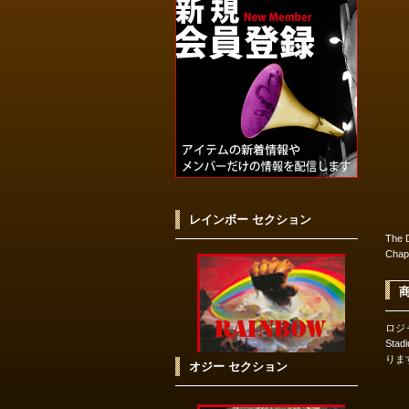
レインボー セクション
The D
Chap
ロジャ
Sta
りま
オジー セクション