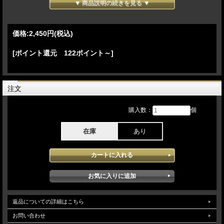
▼ 商品説明の続きを見る ▼
06.Interlude 07.When Did You Get Hot?(extended intro; live debut) 08.Please Please
Please 09.We Almost Broke Up Again Last Night(live debut) 10.Nobody's Son
11.because i liked a boy(shortened) 12.My Man on Willpower
価格:
2,450円
(税込)
[Act III]
13.Interlude 14.Go Go Juice 15.Such a Funny Way(live debut; shortened) 16.Sugar
[ポイント還元 122ポイント～]
Talking(live debut) 17.Don't Smile
[Act IV]
18.Feather 19.Bed Chem
注文
[Act V]
20.Interlude 21.Juno 22.Espresso(extended intro) 23.Goodbye(shortened)
購入数：
個
24.Tears(extended dance break version) 25.Ending(Hollywood Swinging)(Kool & the
Gang song)
在庫
あり
-(bonustracks)-
26.Manchild (Live From The 68th Annual GRAMMY Awards / 1st Feb 2026 Los
Angeles)
27.Nobody's Son (Live On Saturday Night Live NY / 18th Oct 2025)
28.Tears (Live From The 2025 MTV Video Music Awards / 7th Sep 2025 NY)
29.Espresso > Bed Chem (Live at The BRIT Awards / 1st March 2025 London)
30.Good Luck, Babe! (Chappell Roan cover) (in the Live Lounge / 18th June 2024
BBC Maida Vale Studios London)
返品についての詳細はこちら
Sabrina Carpenter at Coachella Festival 2026 4月10日Empire Polo Club:Indio CA
USAで行われたロックフェス「Coachella Festival 2026」の初日公演をProソースで
お問い合わせ
記録したDVDとなります。2025年 2026年と世界中のFesにほとんど出演してい