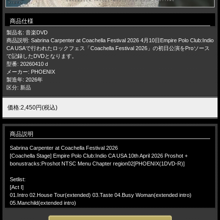
商品仕様
製品名: 音楽DVD
商品説明: Sabrina Carpenter at Coachella Festival 2026 4月10日Empire Polo Club:Indio
CA USAで行われたロックフェス「Coachella Festival 2026」の初日公演をProソース
で記録したDVDとなります。
型番: 20260410ｄ
メーカー: PHOENIX
製造年: 2026年
区分: 新品
価格:2,450円(税込)
商品説明
Sabrina Carpenter at Coachella Festival 2026
[Coachella Stage] Empire Polo Club:Indio CA USA 10th April 2026 Proshot +
bonustracks:Proshot NTSC Menu Chapter region02[PHOENIX(1DVD-R)]
Setlist:
[Act I]
01.Intro 02.House Tour(extended) 03.Taste 04.Busy Woman(extended intro)
05.Manchild(extended intro)
[Act II]