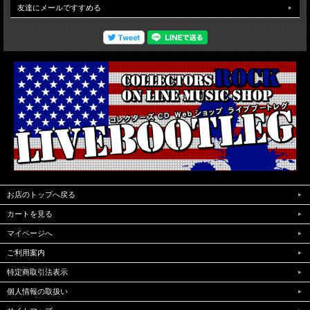
友達にメールですすめる
る今や世界の歌姫となったSabrina Carpenterの素晴らしいライブが堪能できます。
今まで行われたステージ構成とな違った演出でスタートしたライブはこの公演だけ
のもの何かどうかは不明ですがスタートムービーでのポリスマンとのやり取りから
始まるライブ構成は初となりPerformanceにおける構成も全く違う内容でとても楽
しめるコンサートとなっています。bonustrackで2026年から2024年プレミア映像
が収録されています。映像クオリティはProソースが使用され安定した高画質で堪
能できます。(NTSC Menu Chapter region02仕様)
お店のトップへ戻る
カートを見る
マイページへ
ご利用案内
特定商取引法表示
個人情報の取扱い