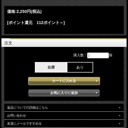
16.King of Pain(The Police song) 17.Every Breath You Take(The Police song)
18.Encore Break
-(Encore)-
価格:
2,250円
(税込)
19.Roxanne(The Police song) 20.Fragile
[ポイント還元 112ポイント～]
Sting - 3.0Tour 2025 6月20日 Seaclose Park[Isle Of Wight Fes 2025]でのステージ
をPro収録したDVDとなります。約1年前よりスタートした 3.0Tourの
performanceとなり本アイテムに記録されたperformanceはイギリスの伝統的フェ
ス ワイト島フェスでのステージでスピースでのライブはとてもシンプルながら聞
きやすい構成となっており各メンバー自体の緊張感やリアリティが感じられ当日披
注文
露された楽曲も新旧のヒット曲がバランスよく構成されコンパクトながら内容の充
実度は素晴らしく改めてスティングの素晴らしさが実感できる最高なステージとな
購入数：
個
っています。映像クオリティはProソースが使用され安定した高画で堪能できま
す。（NTSC Menu Chapter region02仕様)
在庫
あり
返品についての詳細はこちら
お問い合わせ
友達にメールですすめる