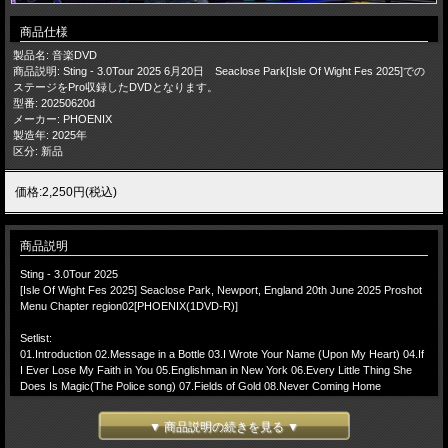
商品仕様
製品名: 音楽DVD
商品説明: Sting - 3.0Tour 2025 6月20日 Seaclose Park[Isle Of Wight Fes 2025]での
ステージをPro収録したDVDとなります。
型番: 20250620d
メーカー: PHOENIX
製造年: 2025年
区分: 新品
価格:2,250円(税込)
商品説明
Sting - 3.0Tour 2025
[Isle Of Wight Fes 2025] Seaclose Park, Newport, England 20th June 2025 Proshot
Menu Chapter region02[PHOENIX(1DVD-R)]
Setlist:
01.Introduction 02.Message in a Bottle 03.I Wrote Your Name (Upon My Heart) 04.If
I Ever Lose My Faith in You 05.Englishman in New York 06.Every Little Thing She
Does Is Magic(The Police song) 07.Fields of Gold 08.Never Coming Home
09.Wrapped Around Your Finger(The Police song) 10.Driven to Tears(The Police
song) 11.Can't Stand Losing You(The Police song) 12.Shape of My Heart 13.Walking
▼ 商品説明の続きを見る ▼
on the Moon(The Police song) 14.So Lonely(The Police song) 15.Desert Rose