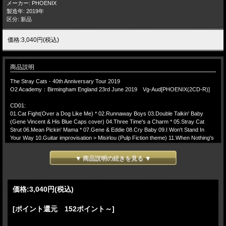
メーカー: PHOENIX
製造年: 2019年
区分: 新品
価格:3,040円(税込)
商品説明
The Stray Cats - 40th Anniversary Tour 2019
O2 Academy：Birmingham England 23rd June 2019 Vg-Aud[PHOENIX(2CD-R)]
CD01:
01.Cat Fight(Over a Dog Like Me) * 02.Runnaway Boys 03.Double Talkin' Baby
(Gene Vincent & His Blue Caps cover) 04.Three Time's a Charm * 05.Stray Cat
Strut 06.Mean Pickin' Mama * 07.Gene & Eddie 08.Cry Baby 09.I Won't Stand In
Your Way 10.Guitar improvisation > Misirlou (Pulp Fiction theme) 11.When Nothing's
Going Right (vocals: Lee Rocker) * 12.(She's) Sexy + 17 13.Bring It Back Again
(vocals: Lee Rocker) 14.My One Desire (Dorsey Burnette cover) 15.Blast Off
▼ 商品説明の続きを見る ▼
16.Lust 'n' Love
CD02:
01.Fishnet Stockings 02.Rock This Town 03.Encore Break
価格:
3,040円
(税込)
-(Encore)-
04.Rock It Off * 05.Built For Speed 06.Rumble In Brighton 07.Last Cheer > End
[ポイント還元 152ポイント～]
Music