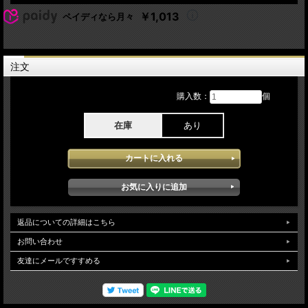
[* album 40 songs]
￥1,013
ペイディなら月々
ストレイキャッツ 2019年40周年記念ツアー 6月23日 O2 Academy：Birmingham
Englandでのライブを収録しています。40周年記念ツアーの2日目となる本アイテ
ムに記録されたperformanceでは、バンドそして会場に詰め掛けたオーディエンス
の熱気がダイレクトに伝わってくる最高に乗りの良い迫力あるコンサートとなって
注文
います。Soundqualityは、Aud収録となっておりとても良質なソースが使用されダ
イレクト感 クリアー感ともに問題なくオーディエンスノイズの影響もなく高音質
で堪能できます。
購入数：
個
在庫
あり
返品についての詳細はこちら
お問い合わせ
友達にメールですすめる