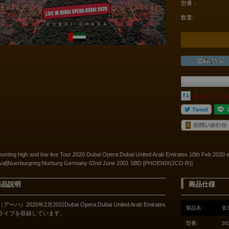
型番：
数量:
返品について
hunting high and low live Tour 2020 Dubai Opera:Dubai United Arab Emirates 10th Feb 2020
ival]Nuerburgring:Nurburg Germany 02nd June 2001 SBD [PHOENIX(2CD-R)]
商品説明
商品仕様
（アーハ）2020年2月20日Dubai Opera:Dubai United Arab Emirates
製品名:
音
ライブを収録しています。
型番:
20