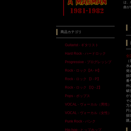
は、
曲が
商品カテゴリ
Guitarist - ギタリスト
Hard Rock - ハードロック
全
（
Progressive - プログレッシブ
水
Rock - ロック【A - H】
発
損
Rock - ロック 【I - P】
番
外
Rock - ロック 【Q - Z】
破
が
Pops - ポップス
そ
VOCAL - ヴォーカル（男性）
万
円
VOCAL - ヴォーカル（女性）
損
購
Punk Rock - パンク
Hip hop - ヒップホップ