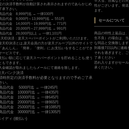
※大雪、台風などの天
定の決済手数料が自動計算され表示されますのであらかじめ
性がございます。発送
了承下さい。
ます。
商品代金 8,999円迄 → 一律330円
商品代金 9,000円～13,999円迄 → 551円
セールについて
商品代金 14,000円～19,999円迄 → 771円
商品代金 20,000円～27,999円迄 → 991円
商品の特性上返品は、
商品代金 28,000円以上 → 一律1,101円
生不良）の場合は、当
楽天ID決済：楽天スーパーポイントがご利用いただけます。
な同品と交換致します
楽天ID決済とは,楽天会員の方が楽天グループ以外のサイトで
到着後7日以内に連絡
「あんしん」「簡単」「便利」に,お支払いをすることができ
それを過ぎますと、ご
サービスです。
了承ください
支払い額に応じて楽天スーパーポイントを貯めることも,使う
恐れ入りますがセール
ともできます。
承ください。
入金確認が取れましたらメールにて連絡を致します。
楽天バンク決済
済時所定の決済手数料が必要となりますので予めご了承
さい。
商品代金 5000円迄 → 一律245円
商品代金 10000円迄 → 一律435円
商品代金 15000円迄 → 一律645円
商品代金 20000円迄 → 一律865円
商品代金 25000円迄 → 一律1085円
商品代金 30000円迄 → 一律1305円
ペイディ (後払い)