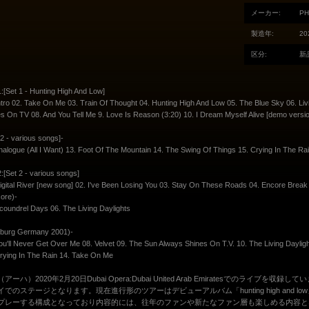
メーカー:
PH
製造年:
20
区分:
新
[Set 1 - Hunting High And Low]
ntro 02. Take On Me 03. Train Of Thought 04. Hunting High And Low 05. The Blue Sky 06. Li
s On TV 08. And You Tell Me 9. Love Is Reason (3:20) 10. I Dream Myself Alive [demo versi
 2 - various songs]-
nalogue (All I Want) 13. Foot Of The Mountain 14. The Swing Of Things 15. Crying In The R
[Set 2 - various songs]
igital River [new song] 02. I've Been Losing You 03. Stay On These Roads 04. Encore Break
ore)-
coundrel Days 06. The Living Daylights
rburg Germany 2001)-
ou'll Never Get Over Me 08. Velvet 09. The Sun Always Shines On T.V. 10. The Living Dayl
rying In The Rain 14. Take On Me
a（アーハ）2020年2月20日Dubai Opera:Dubai United Arab Emiratesでのラ
イでのステージとなります。現在進行形のツアーはデビューアルバム「hunting high and
プレーする構成となっており内容的には、往年のファンや新たなファン層も楽しめる内容と