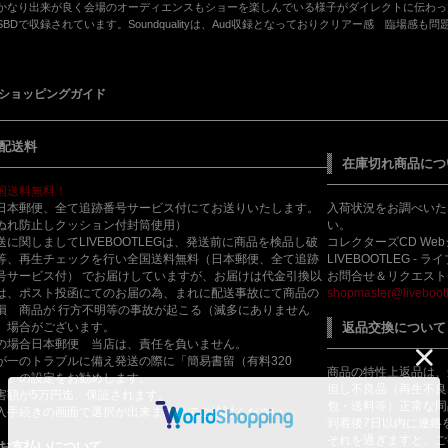
かなり出来が良く会場のオーディエンスもショーを楽しんでいる様子がダイレクトに伝わってきます
SBDで収録されています。Soundqualityは、Aud収録となっておりクリアー感 臨場感
ショッピングガイド
配送料
在庫切れ商品につ
国送料無料！
日本郵便、全て追跡番号サービス付にてお送りいたします。
入荷状況をお調べいた
ぬれ防止しクッション付封筒使用）
い。
送に関しましてLIVEBOOTLEGは、発送前に商品を検品し破
コレクターズCD We
等、再生チェックを行い全国送料無料（日本郵便、全て追跡
LIVEBOOTLEG - 
号サービス付） でお届けしていますが、お届けは代金引換以
お問合せ＆リクエスト
は、ポスト投函にてのお届の為、まれに配送事故にて商品の
shopmaster@livebootl
損 商品が 行方不明等の事故が起こる（滅多にありません
）場合がございます。
返品交換について
の場合日本郵便 当店は、責任を負いません。
が一のトラブルに備え発送の際に「簡易書留（有料320
商品の特性上返品は、
）」の設定をお勧めします。
但し不良品（再生不良
害額が5万円迄、保証されます。
包・送料等）正常な同
入手続きの画面で選択が出来ますのでご検討ください。
到着後7日以内に連絡
それを過ぎますと、ご
お支払いについて