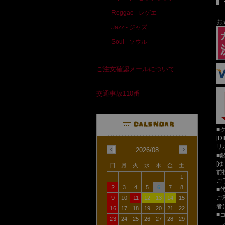
Reggae - レゲエ
お
Jazz - ジャズ
Soul - ソウル
ご注文確認メールについて
交通事故110番
■
[D
リ
2026/08
■
[
日
月
火
水
木
金
土
前
1
ご
2
3
4
5
6
7
8
■
ご
9
10
11
12
13
14
15
者
16
17
18
19
20
21
22
■
23
24
25
26
27
28
29
ネ