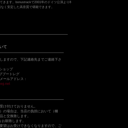
。bonustrackで2001年のドイツ公演より8
も問題なく安定した高音質で堪能できます。
いて
しますので、下記連絡先までご連絡下さ
bショップ
ライブブートレグ
メールアドレス：
eg.net
受け付けておりません。
）の場合は、当店の負担において（梱
品と交換致します。
をお願致します。
要望はお受けできなくなりますので、ご