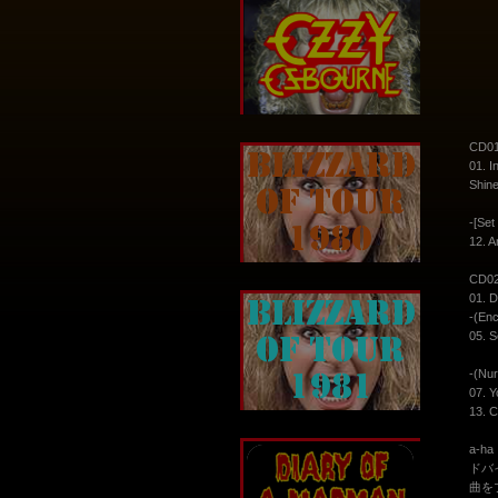
CD01:
01. I
Shine
-[Set
12. A
CD02:
01. D
-(Enc
05. S
-(Nu
07. Y
13. C
a-h
ドバ
曲を