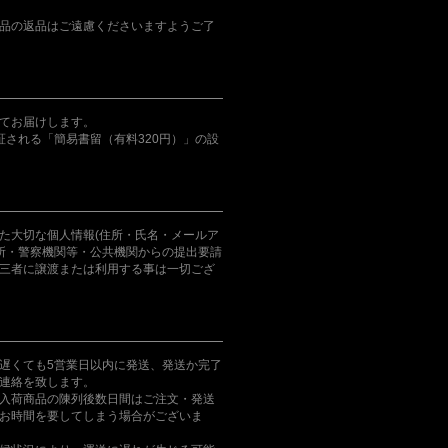
品の返品はご遠慮くださいますようご了
てお届けします。
証される「簡易書留（有料320円）」の設
た大切な個人情報(住所・氏名・メールア
判所・警察機関等・公共機関からの提出要請
三者に譲渡または利用する事は一切ござ
遅くても5営業日以内に発送、発送か完了
連絡を致します。
入荷商品の陳列後数日間はご注文・発送
お時間を要してしまう場合がございま