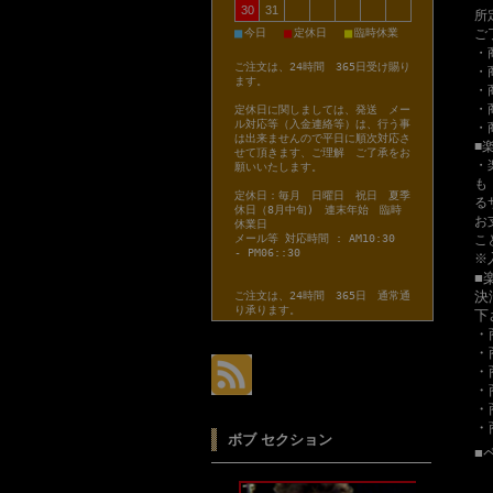
30
31
所
■
■
■
ご
今日
定休日
臨時休業
・
ご注文は、24時間 365日受け賜り
・
ます。
・
・
定休日に関しましては、発送 メー
ル対応等（入金連絡等）は、行う事
・
は出来ませんので平日に順次対応さ
■
せて頂きます、ご理解 ご了承をお
・
願いいたします。
も
定休日：毎月 日曜日 祝日 夏季
る
休日（8月中旬) 連末年始 臨時
お
休業日
こ
メール等 対応時間 : AM10:30
- PM06::30
※
■
決
ご注文は、24時間 365日 通常通
り承ります。
下
・
・
・
・
・
・
ボブ セクション
■