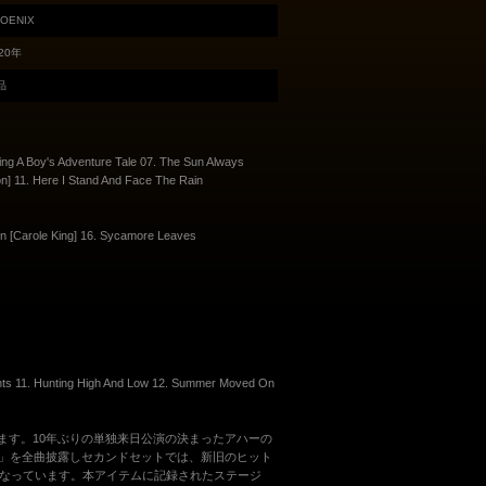
OENIX
20年
品
ving A Boy's Adventure Tale 07. The Sun Always
on] 11. Here I Stand And Face The Rain
ain [Carole King] 16. Sycamore Leaves
ights 11. Hunting High And Low 12. Summer Moved On
イブを収録しています。10年ぶりの単独来日公演の決まったアハーの
 low」を全曲披露しセカンドセットでは、新旧のヒット
なっています。本アイテムに記録されたステージ