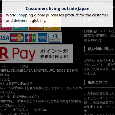
了承ください。
恐れ入りますがセール
支払いは以下の方法がご選択いただけます。
承ください。
配送について
日本郵便ゆうメールに
損害額が5万円迄、保
定も可能です。
個人情報に関して
お客様からお預かりし
ドレスなど)を、 裁
クレジットカード決済
があった場合以外、第
INERS,JCB, AMEX,VISA, MASTER, UFJ, NICOS, DC分割
いません。
ボ可能]
銀行振込
納期について
ゆうちょ銀行/PayPay銀行]
払い、入金手数料はお客様負担となりますので、あらかじめ
了承下さい。
ご入金確認日翌日より
代金引換（日本郵政のみ対応）
しましたらメールにて
利用の際は、手数料として別途470円と商品代金を配達担当
但し、新規商品及び再
にお支払いください。
が集中する為、さらに
コンビニ（番号端末式）・銀行ATM
す。
ットバンキング決済