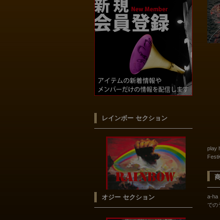
レインボー セクション
play 
Fest
a-ha
オジー セクション
での