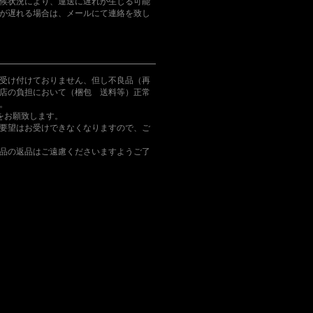
候状況により、運送に遅れが生じる可能
が遅れる場合は、メールにて連絡を致し
受け付けておりません、但し不良品（再
店の負担において（梱包 送料等）正常
。
をお願致します。
要望はお受けできなくなりますので、ご
品の返品はご遠慮くださいますようご了