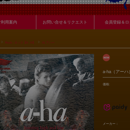
ご利用案内
お問い合せ＆リクエスト
会員登録＆ロ
Rock - ロック【A - H】
A) アハー
a-ha（アーハ
価格:
メーカー：