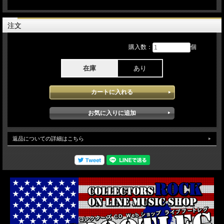
Jules Radino - drums, vocals
Kasim Sulton - bass, vocals
--- ブルー・オイスター・カルトの201年アメリカツアー1月19日Wolf Den @
注文
Mohegan Sun Casino Uncasville CT USAでのライブを収録しています。1967年の
結成以来ハードロックの基礎を築いたと言っても過言ではないブルー・オイスタ
購入数：
個
ー・カルトですが聞いていてごく自然に聞き入ってしまうサウンドは、ある意味大
人のハードロックサウンドと言って良いと思います。ライブそのものの出来は、安
定したパフォーマンスを聞かせてくれ且つファンには、たまらないヒット曲のオン
在庫
あり
パレードでオーディエンスを楽しませてくれます。本アイテムには、メインショー
の前のサウンドチェックが収録されていますので最初から聞いていると徐々にライ
ブへの期待感が高まり心底コンサートを楽しめます。soundqualityは、Aud収録で
すが驚くほど良質に記録され曲だけ聞いているとライン収録に匹敵するほど安定し
ています。
返品についての詳細はこちら