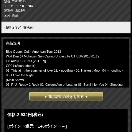
型番: 20130119
メーカー: PHOENIX
製造年: 2013年
区分: 新品
価格:2,934円(税込)
商品説明
Blue Oyster Cult - American Tour 2013
Wolf Den @ Mohegan Sun Casino Uncasville CT USA 2013.01.19
Ex-Aud [PHOENIX(2CD-R)]
CD01:(Soundcheck)
01. This ain`t the summer of love 02. - noodling - 03. Harvest Moon 04. - noodling -
05. I Love the Night
(Main Show)
01. R.U. Ready 2 Rock 02. Golden Age of Leather 03. Burnin' for You 04. Shooting
Shark 05. ME 262 06. Buck's Boogie
CD02:
▼ 商品説明の続きを見る ▼
07. Black Blade 08. The Came The Last Days of May 09. Godzilla - w/Bass & Drum
Solo (w/band intro) 10. (Don't Fear) The Reaper - w/Buck Intro
-(Encore)-
11. Cities on Flame With Rock and Roll
価格:
2,934円
(税込)
The Band:
Eric Bloom - vocals, guitar, keyboards
[ポイント還元 146ポイント～]
Donald "Buck Dharma" Roeser - guitar, vocals
Richie Castellano - vocals, guitar, keyboards