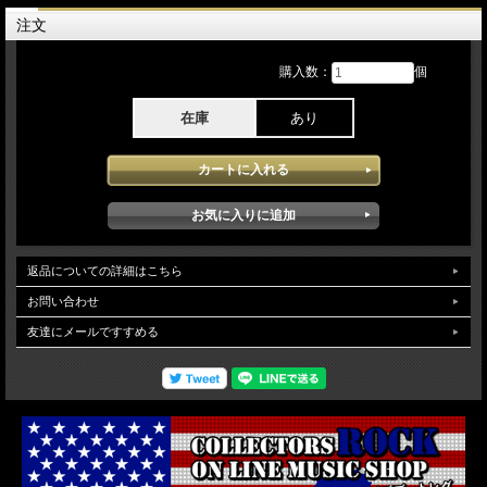
注文
Lineup:
Bruce Springsteen
Garry Tallent
購入数：
個
Roy Bittan
Max Weinberg
Steven Van Zandt
在庫
あり
Nils Lofgren
&
Soozie Tyrell
Charles Giordano
Jake Clemons
with
Tom Morello
Bruce Springsteen - Land of Hope & Dreams American Tour 2026 ツアー3日目 4
返品についての詳細はこちら
月7日Kia Forum: Inglewood CAでのステージを記録しています。3月31日よりスタ
お問い合わせ
ートした北米地区のミニツアーとなっており2025年のミニヨーロッパ地区のツア
ー同様コンパクトな ツアーで本アイテムに記録されたライブでは変わらずのエネ
友達にメールですすめる
ルギッシュなステージがダイレクトに伝わってくるコンサートで世界情勢に関して
のメッセージを感じさせるMCや披露された楽曲も歴代のヒット曲が組合され声も
良く出ておりとても楽しめるライブとなっています。soundqualityは、ほぼライン
収録に近い最高レベルのAud収録で迫力満点に安定した高音質で聞くことが出来ま
す。