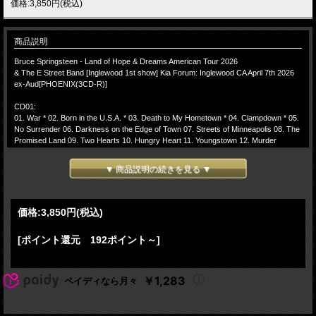
価格:3,850円(税込)
商品説明
Bruce Springsteen - Land of Hope & Dreams American Tour 2026
& The E Street Band [Inglewood 1st show] Kia Forum: Inglewood CA April 7th 2026
ex-Aud[PHOENIX(3CD-R)]
CD01:
01. War * 02. Born in the U.S.A. * 03. Death to My Hometown * 04. Clampdown * 05.
No Surrender 06. Darkness on the Edge of Town 07. Streets of Minneapolis 08. The
Promised Land 09. Two Hearts 10. Hungry Heart 11. Youngstown 12. Murder
Incorporated
▼ 商品説明の続きを見る ▼
CD02:
01. American Skin (41 Shots) * 02. Long Walk Home * (Introduced as “a prayer for
my country”) 03. House of a Thousand Guitars (solo; acoustic) 04. My City of Ruins
05. Because the Night 06. Wrecking Ball 07. The Rising 08. The Ghost of Tom Joad
価格:
3,850円
(税込)
*
[ポイント還元 192ポイント～]
CD03:
01. Badlands * 02. Land of Hope and Dreams * (with The Impressions "People Get
Ready" snippet) 03. Encore Break 04. Encore Intro 05. American Land 06. Born to
Run 07. Dancing in the Dark 08. Tenth Avenue Freeze-Out * 09. Chimes of Freedom
￥1,283
ペイディなら月々
*
[* With Tom Morello]