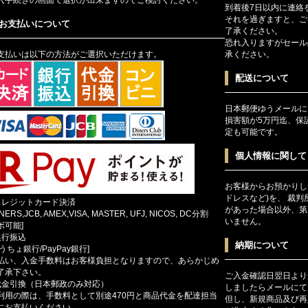
到着後7日以内に連絡
それを過ぎますと、ご
お支払いについて
了承ください。
恐れ入りますがセール
支払いは以下の方法がご選択いただけます。
承ください。
配送について
日本郵便ゆうメールに
損害額が5万円迄、保
定も可能です。
個人情報に関して
お客様からお預かりし
ドレスなど)を、 裁
クレジットカード決済
があった場合以外、第
INERS,JCB, AMEX,VISA, MASTER, UFJ, NICOS, DC分割
いません。
ボ可能]
銀行振込
納期について
ゆうちょ銀行/PayPay銀行]
払い、入金手数料はお客様負担となりますので、あらかじめ
了承下さい。
ご入金確認日翌日より
代金引換（日本郵政のみ対応）
しましたらメールにて
利用の際は、手数料として別途470円と商品代金を配達担当
但し、新規商品及び再
にお支払いください。