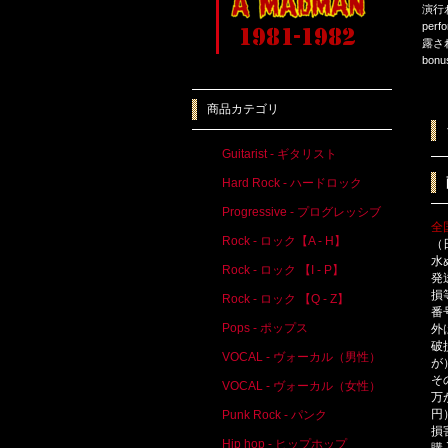
演行
pe
露さ
bo
商品カテゴリ
Guitarist - ギタリスト
Hard Rock - ハードロック
Progressive - プログレッシブ
全
Rock - ロック【A - H】
（
水
Rock - ロック 【I - P】
発
損
Rock - ロック 【Q - Z】
番
Pops - ポップス
外
破
VOCAL - ヴォーカル（男性）
が
そ
VOCAL - ヴォーカル（女性）
万
円
Punk Rock - パンク
損
Hip hop - ヒップホップ
購