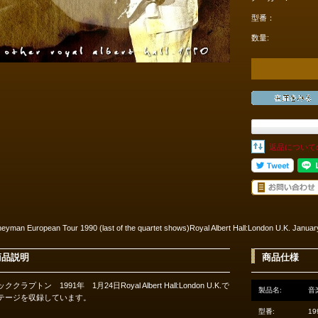
型番：
数量:
返品について
neyman European Tour 1990 (last of the quartet shows)Royal Albert Hall:London U.K. Jan
商品説明
商品仕様
ククラプトン 1991年 1月24日Royal Albert Hall:London U.K.で
製品名:
音
テージを収録しています。
型番:
19