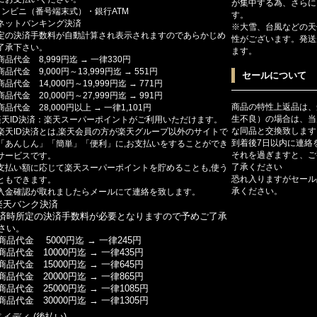
が集中する為、さらに
コンビニ（番号端末式）・銀行ATM
す。
ットバンキング決済
※大雪、台風などの天
定の決済手数料が自動計算され表示されますのであらかじめ
性がございます。発送
了承下さい。
ます。
商品代金 8,999円迄 → 一律330円
商品代金 9,000円～13,999円迄 → 551円
セールについて
商品代金 14,000円～19,999円迄 → 771円
商品代金 20,000円～27,999円迄 → 991円
商品の特性上返品は、
商品代金 28,000円以上 → 一律1,101円
生不良）の場合は、当
楽天ID決済：楽天スーパーポイントがご利用いただけます。
な同品と交換致します
楽天ID決済とは,楽天会員の方が楽天グループ以外のサイトで
到着後7日以内に連絡
「あんしん」「簡単」「便利」に,お支払いをすることができ
それを過ぎますと、ご
サービスです。
了承ください
支払い額に応じて楽天スーパーポイントを貯めることも,使う
恐れ入りますがセール
ともできます。
承ください。
入金確認が取れましたらメールにて連絡を致します。
楽天バンク決済
済時所定の決済手数料が必要となりますので予めご了承
さい。
商品代金 5000円迄 → 一律245円
商品代金 10000円迄 → 一律435円
商品代金 15000円迄 → 一律645円
商品代金 20000円迄 → 一律865円
商品代金 25000円迄 → 一律1085円
商品代金 30000円迄 → 一律1305円
ペイディ (後払い)