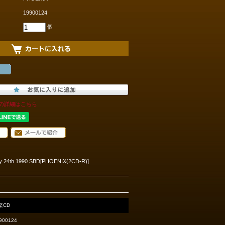
19900124
個
の詳細はこちら
uary 24th 1990 SBD[PHOENIX(2CD-R)]
楽CD
900124