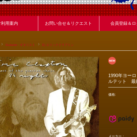
ご利用案内
お問い合せ＆リクエスト
会員登録＆ロ
Guitarist - ギタリスト
E) エリッククラプトン
1990年ヨー
ルテット 最
価格:
メーカー：