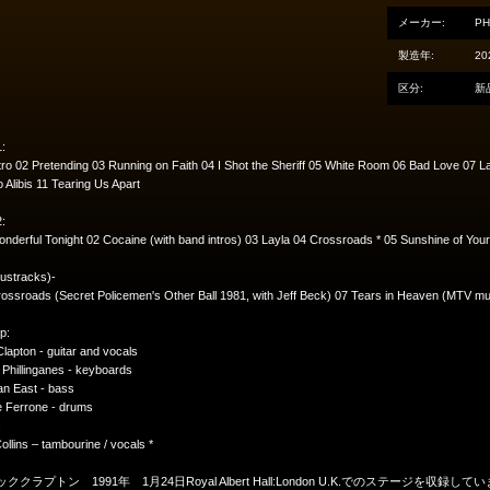
メーカー:
PH
製造年:
20
区分:
新
:
tro 02 Pretending 03 Running on Faith 04 I Shot the Sheriff 05 White Room 06 Bad Love 07
 Alibis 11 Tearing Us Apart
:
nderful Tonight 02 Cocaine (with band intros) 03 Layla 04 Crossroads * 05 Sunshine of Your
ustracks)-
ossroads (Secret Policemen's Other Ball 1981, with Jeff Beck) 07 Tears in Heaven (MTV mu
p:
Clapton - guitar and vocals
Phillinganes - keyboards
an East - bass
e Ferrone - drums
:
Collins – tambourine / vocals *
ククラプトン 1991年 1月24日Royal Albert Hall:London U.K.でのステージ