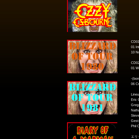
CD01
01 In
10 No
CD02
01 Wo
-(bon
06 Cr
Lineu
Eric 
Greg 
Nath
Stev
Gest
Phil 
エリッ