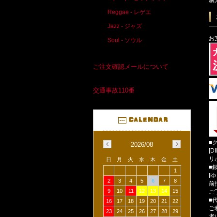
Reggae - レゲエ
Jazz - ジャズ
お
Soul - ソウル
ご注文確認メールについて
交通事故110番
■
2026/08
[D
リ
日
月
火
水
木
金
土
■
1
[
2
3
4
5
6
7
8
前
9
10
11
12
13
14
15
ご
■
16
17
18
19
20
21
22
ご
23
24
25
26
27
28
29
者