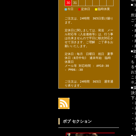
30
31
■
■
■
■
今日
定休日
臨時休業
ネ
所
ご注文は、24時間 365日受け賜り
ご
ます。
・
・
定休日に関しましては、発送 メー
ル対応等（入金連絡等）は、行う事
・
は出来ませんので平日に順次対応さ
・
せて頂きます、ご理解 ご了承をお
・
願いいたします。
■
定休日：毎月 日曜日 祝日 夏季
・
休日（8月中旬) 連末年始 臨時
も
休業日
メール等 対応時間 : AM10:30
る
- PM06::30
お
こ
ご注文は、24時間 365日 通常通
※
り承ります。
■
決
下
・
・
・
・
ボブ セクション
・
・
■