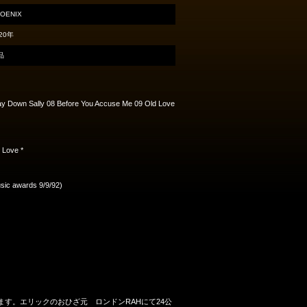
OENIX
20年
品
 Lay Down Sally 08 Before You Accuse Me 09 Old Love
 Love *
sic awards 9/9/92)
を収録しています。エリックのおひざ元 ロンドンRAHにて24公