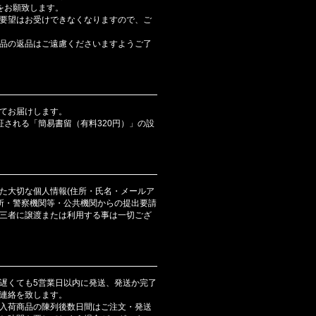
をお願致します。
要望はお受けできなくなりますので、ご
品の返品はご遠慮くださいますようご了
てお届けします。
証される「簡易書留（有料320円）」の設
た大切な個人情報(住所・氏名・メールア
判所・警察機関等・公共機関からの提出要請
三者に譲渡または利用する事は一切ござ
遅くても5営業日以内に発送、発送か完了
連絡を致します。
入荷商品の陳列後数日間はご注文・発送