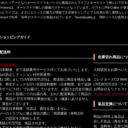
われたツアーとなりオーケストラをバックに構成されたライブとオーケストラ無しにて行わ
rformanceは、オーケストラ無しの最後のステージとなっています。ゲストにPhil Colli
れたライブは、まさにエリックの魅力が堪能でき全体をとしてとても出来が良く素晴らしい
nustrackで81年 92年のステージが収録されています。Soundqualityは、SBDソース
ショッピングガイド
配送料
在庫切れ商品につ
国送料無料！
日本郵便、全て追跡番号サービス付にてお送りいたします。
入荷状況をお調べいた
ぬれ防止しクッション付封筒使用）
い。
送に関しましてLIVEBOOTLEGは、発送前に商品を検品し破
コレクターズCD We
等、再生チェックを行い全国送料無料（日本郵便、全て追跡
LIVEBOOTLEG - 
号サービス付） でお届けしていますが、お届けは代金引換以
お問合せ＆リクエスト
は、ポスト投函にてのお届の為、まれに配送事故にて商品の
shopmaster@livebootl
損 商品が 行方不明等の事故が起こる（滅多にありません
）場合がございます。
返品交換について
の場合日本郵便 当店は、責任を負いません。
が一のトラブルに備え発送の際に「簡易書留（有料320
商品の特性上返品は、
）」の設定をお勧めします。
但し不良品（再生不良
害額が5万円迄、保証されます。
包・送料等）正常な同
入手続きの画面で選択が出来ますのでご検討ください。