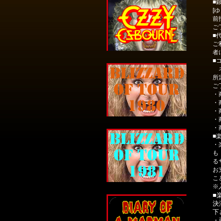
■
[
前
ご
■
ご
者
■
ネ
所
ご
・
・
・
・
・
■
・
も
る
お
こ
※
■
決
下
・