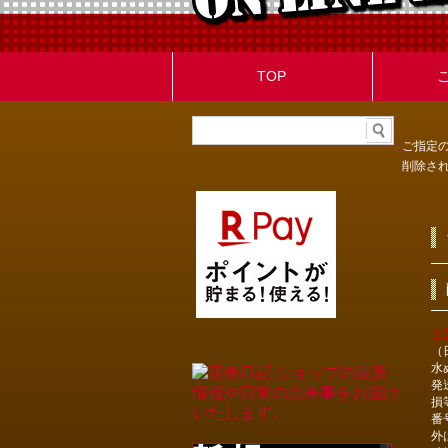
TOP
ご指定
削除さ
全
（
水
発
損
番
外