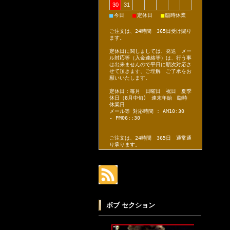
30
31
■
■
■
今日
定休日
臨時休業
ご注文は、24時間 365日受け賜り
ます。
定休日に関しましては、発送 メー
ル対応等（入金連絡等）は、行う事
は出来ませんので平日に順次対応さ
せて頂きます、ご理解 ご了承をお
願いいたします。
定休日：毎月 日曜日 祝日 夏季
休日（8月中旬) 連末年始 臨時
休業日
メール等 対応時間 : AM10:30
- PM06::30
ご注文は、24時間 365日 通常通
り承ります。
ボブ セクション