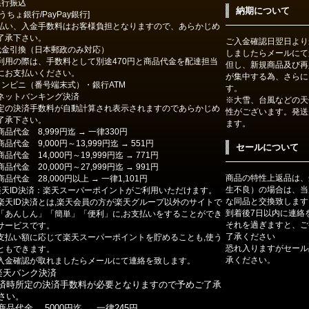
銀行振込
納期について
ゆうちょ銀行/PayPay銀行]
払い、入金手数料はお客様負担となりますので、あらかじめ
了承下さい。
ご入金確認日翌日より
代金引換（日本郵政のみ対応）
しましたらメールにて
利用の際は、手数料として別途470円と商品代金を配達担当
但し、新規商品及び再
にお支払いください。
が集中する為、さらに
コンビニ（番号端末式）・銀行ATM
す。
ットバンキング決済
※大雪、台風などの天
定の決済手数料が自動計算され表示されますのであらかじめ
性がございます。発送
了承下さい。
ます。
商品代金 8,999円迄 → 一律330円
商品代金 9,000円～13,999円迄 → 551円
セールについて
商品代金 14,000円～19,999円迄 → 771円
商品代金 20,000円～27,999円迄 → 991円
商品の特性上返品は、
商品代金 28,000円以上 → 一律1,101円
生不良）の場合は、当
楽天ID決済：楽天スーパーポイントがご利用いただけます。
な同品と交換致します
楽天ID決済とは,楽天会員の方が楽天グループ以外のサイトで
到着後7日以内に連絡
「あんしん」「簡単」「便利」に,お支払いをすることができ
それを過ぎますと、ご
サービスです。
了承ください
支払い額に応じて楽天スーパーポイントを貯めることも,使う
恐れ入りますがセール
ともできます。
承ください。
入金確認が取れましたらメールにて連絡を致します。
楽天バンク決済
済時所定の決済手数料が必要となりますので予めご了承
さい。
商品代金 5000円迄 → 一律245円