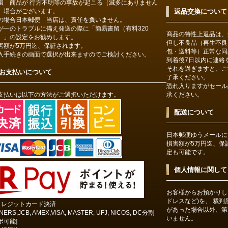
損 商品が 行方不明等の事故が起こる（滅多にありません
）場合がございます。
返品交換について
の場合日本郵便 当店は、責任を負いません。
が一のトラブルに備え発送の際に「簡易書留（有料320
商品の特性上返品は、
）」の設定をお勧めします。
但し不良品（再生不良
害額が5万円迄、保証されます。
包・送料等）正常な同
入手続きの画面で選択が出来ますのでご検討ください。
到着後7日以内に連絡
それを過ぎますと、ご
お支払いについて
了承ください。
恐れ入りますがセール
支払いは以下の方法がご選択いただけます。
承ください。
配送について
日本郵便ゆうメールに
損害額が5万円迄、保
定も可能です。
個人情報に関して
お客様からお預かりし
ドレスなど)を、 裁
クレジットカード決済
があった場合以外、第
INERS,JCB, AMEX,VISA, MASTER, UFJ, NICOS, DC分割
いません。
ボ可能]