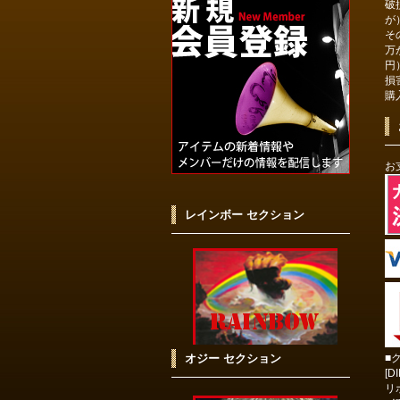
破
が
そ
万
円
損
購
お
レインボー セクション
オジー セクション
■
[D
リ