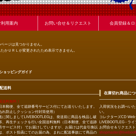
ご利用案内
お問い合せ＆リクエスト
会員登録＆ロ
のページは見つかりません。
れたかＵＲＬが変更されたため表示できません。
ショッピングガイド
配送料
在庫切れ商品につ
国送料無料！
日本郵便、全て追跡番号サービス付にてお送りいたします。
入荷状況をお調べいた
ぬれ防止しクッション付封筒使用）
い。
送に関しましてLIVEBOOTLEGは、発送前に商品を検品し破
コレクターズCD We
等、再生チェックを行い全国送料無料（日本郵便、全て追跡
LIVEBOOTLEG - 
号サービス付） でお届けしていますが、お届けは代金引換以
お問合せ＆リクエスト
は、ポスト投函にてのお届の為、まれに配送事故にて商品の
shopmaster@livebootl