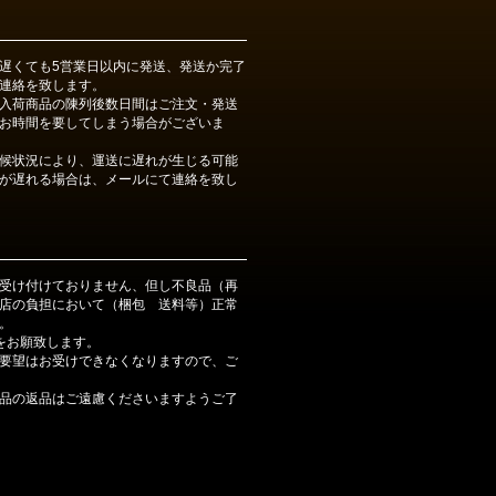
遅くても5営業日以内に発送、発送か完了
連絡を致します。
入荷商品の陳列後数日間はご注文・発送
お時間を要してしまう場合がございま
候状況により、運送に遅れが生じる可能
が遅れる場合は、メールにて連絡を致し
受け付けておりません、但し不良品（再
店の負担において（梱包 送料等）正常
。
をお願致します。
要望はお受けできなくなりますので、ご
品の返品はご遠慮くださいますようご了