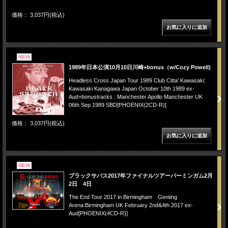
価格： 3,037円(税込)
NEW
1989年日本公演10月10日川崎+bonus（w/Cozy Powell)
Headless Cross Japan Tour 1989 Club Citta' Kawasaki:
Kawasaki Kanagawa Japan October 10th 1989 ex-
Aud+bonustracks : Manchester Apollo Manchester UK
06th Sep 1989 SBD[PHOENIX(2CD-R)]
価格： 3,037円(税込)
NEW
ブラックサバス2017年ファイナルツアーバーミンガム2月
2日 4日
The End Tour 2017 in Birmingham Genting
Arena:Birmingham UK February 2nd&4th 2017 ex-
Aud[PHOENIX(4CD-R)]