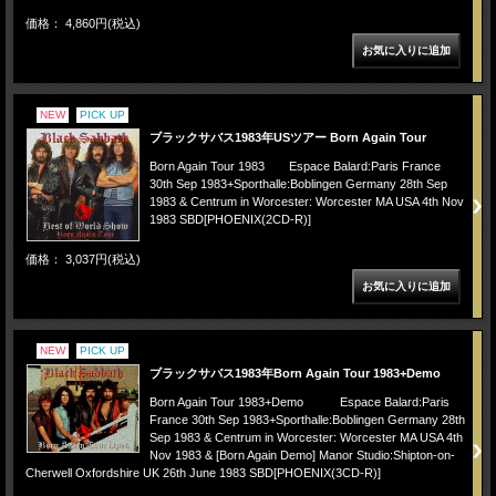
価格： 4,860円(税込)
NEW
PICK UP
ブラックサバス1983年USツアー Born Again Tour
Born Again Tour 1983 Espace Balard:Paris France
30th Sep 1983+Sporthalle:Boblingen Germany 28th Sep
1983 & Centrum in Worcester: Worcester MA USA 4th Nov
1983 SBD[PHOENIX(2CD-R)]
価格： 3,037円(税込)
NEW
PICK UP
ブラックサバス1983年Born Again Tour 1983+Demo
Born Again Tour 1983+Demo Espace Balard:Paris
France 30th Sep 1983+Sporthalle:Boblingen Germany 28th
Sep 1983 & Centrum in Worcester: Worcester MA USA 4th
Nov 1983 & [Born Again Demo] Manor Studio:Shipton-on-
Cherwell Oxfordshire UK 26th June 1983 SBD[PHOENIX(3CD-R)]