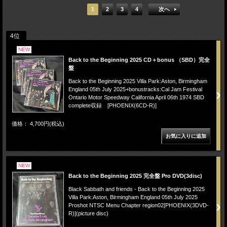
1
2
3
4
次へ
4位
NEW
Back to the Beginning 2025 CD＋bonus （SBD）完全
盤
Back to the Beginning 2025 Villa Park:Aston, Birmingham
England 05th July 2025+bonustracks:Cal Jam Festival
Ontario Motor Speedway California April 06th 1974 SBD
complete収録 [PHOENIX(6CD-R)]
価格： 4,700円(税込)
NEW
Back to the Beginning 2025 完全盤 Pro DVD(3disc)
Black Sabbath and friends - Back to the Beginning 2025
Villa Park:Aston, Birmingham England 05th July 2025
Proshot NTSC Menu Chapter region02[PHOENIX(3DVD-
R)](picture disc)