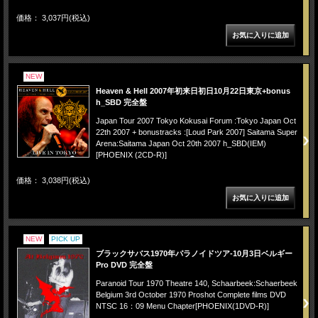
価格： 3,037円(税込)
NEW
Heaven & Hell 2007年初来日初日10月22日東京+bonus
h_SBD 完全盤
Japan Tour 2007 Tokyo Kokusai Forum :Tokyo Japan Oct
22th 2007 + bonustracks :[Loud Park 2007] Saitama Super
Arena:Saitama Japan Oct 20th 2007 h_SBD(IEM)
[PHOENIX (2CD-R)]
価格： 3,038円(税込)
NEW
PICK UP
ブラックサバス1970年パラノイドツア-10月3日ベルギー
Pro DVD 完全盤
Paranoid Tour 1970 Theatre 140, Schaarbeek:Schaerbeek
Belgium 3rd October 1970 Proshot Complete films DVD
NTSC 16：09 Menu Chapter[PHOENIX(1DVD-R)]