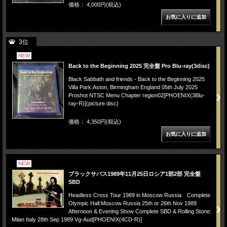
価格： 4,000円(税込)
3位
NEW
Back to the Beginning 2025 完全盤 Pro Blu-ray(3disc)
Black Sabbath and friends - Back to the Beginning 2025
Villa Park:Aston, Birmingham England 05th July 2025
Proshot NTSC Menu Chapter region02[PHOENIX(3Blu-
ray-R)](picture disc)
価格： 4,350円(税込)
NEW
ブラックサバス1989年11月25日ロシア1部2部 完全盤
SBD
Headless Cross Tour 1989 in Moscow Russia Complete
Olympic Hall:Moscow Russia 25th or 26th Nov 1989
Afternoon & Evening Show Complete SBD & Rolling Stone:
Milan Italy 28th Sep 1989 Vg-Aud[PHOENIX(4CD-R)]