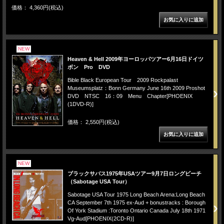
価格： 4,360円(税込)
NEW
Heaven & Hell 2009年ヨーロッパツアー6月16日ドイツ
ボン Pro DVD
Bible Black European Tour 2009 Rockpalast
Museumsplatz：Bonn Germany June 16th 2009 Proshot
DVD NTSC 16：09 Menu Chapter[PHOENIX
(1DVD-R)]
価格： 2,550円(税込)
NEW
ブラックサバス1975年USAツアー9月7日ロングビーチ
（Sabotage USA Tour）
Sabotage USA Tour 1975 Long Beach Arena:Long Beach
CA September 7th 1975 ex-Aud + bonustracks : Borough
Of York Stadium :Toronto Ontario Canada July 18th 1971
Vg-Aud[PHOENIX(2CD-R)]