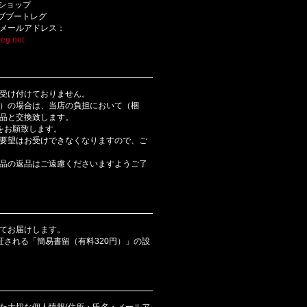
bショップ
ライブブートレグ
メールアドレス：
eg.net
受け付けておりません。
）の場合は、当店の負担において（梱
品と交換致します。
をお願致します。
要望はお受けできなくなりますので、ご
品の返品はご遠慮くださいますようご了
てお届けします。
証される「簡易書留（有料320円）」の設
た大切な個人情報(住所・氏名・メールア