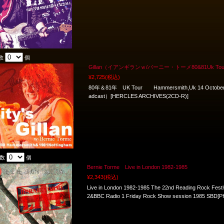
数
個
Gillan（イアンギランｗ/バーニー・トーメ80&81Uk Tour）/8
¥2,725
(税込)
80年＆81年 UK Tour Hammersmith,Uk 14 October 19
adcast）[HERCLES ARCHIVES(2CD-R)]
入数
個
Bernie Torme Live in London 1982-1985
¥2,343
(税込)
Live in London 1982-1985 The 22nd Reading Rock Festi
2&BBC Radio 1 Friday Rock Show session 1985 SBD[