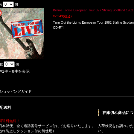
数
個
Bernie Torme European Tour 82 / Stirling Scotland 1982
¥2,343
(税込)
Turn Out the Lights European Tour 1982 Stirling Scot
CD-R)]
入数
個
中1件～8件を表示
ショッピングガイド
配送料
在庫切れ商品につ
国送料無料！
日本郵便、全て追跡番号サービス付にてお送りいたします。
入荷状況をお調べいた
ぬれ防止しクッション付封筒使用）
い。