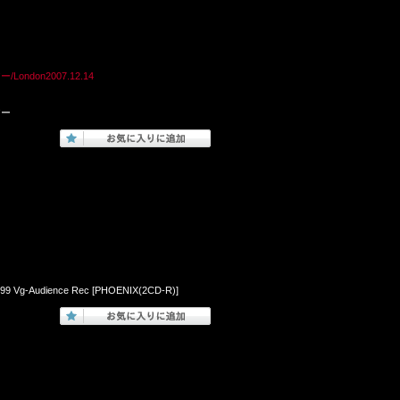
ー/London2007.12.14
アー
1999 Vg-Audience Rec [PHOENIX(2CD-R)]