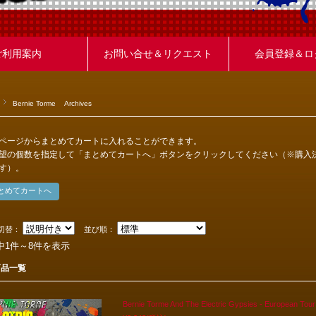
ご利用案内
お問い合せ＆リクエスト
会員登録＆ロ
Bernie Torme Archives
ページからまとめてカートに入れることができます。
望の個数を指定して「まとめてカートへ」ボタンをクリックしてください（※購入
す）。
切替：
並び順：
中1件～8件を表示
商品一覧
Bernie Torme And The Electric Gypsies - European Tou