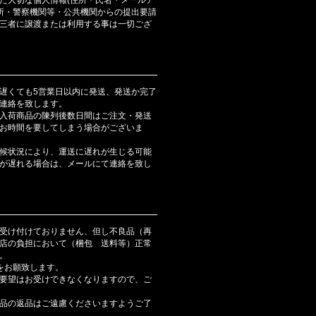
判所・警察機関等・公共機関からの提出要請
三者に譲渡または利用する事は一切ござ
遅くても5営業日以内に発送、発送か完了
連絡を致します。
入荷商品の陳列後数日間はご注文・発送
お時間を要してしまう場合がございま
候状況により、運送に遅れが生じる可能
が遅れる場合は、メールにて連絡を致し
受け付けておりません、但し不良品（再
店の負担において（梱包 送料等）正常
。
をお願致します。
要望はお受けできなくなりますので、ご
品の返品はご遠慮くださいますようご了