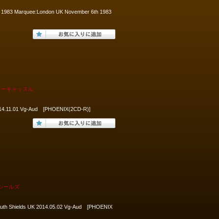
ur 1983 Marquee:London UK November 6th 1983
ューキャッスル
014.11.01 Vg-Aud [PHOENIX(2CD-R)]
・シールズ
:South Shields UK 2014.05.02 Vg-Aud [PHOENIX