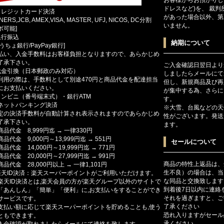
ドレスなど)を、 裁
クレジットカード決済
があった場合以外、第
INERS,JCB, AMEX,VISA, MASTER, UFJ, NICOS, DC分割
いません。
ボ可能]
銀行振込
納期について
ゆうちょ銀行/PayPay銀行]
払い、入金手数料はお客様負担となりますので、あらかじめ
了承下さい。
ご入金確認日翌日より
代金引換（日本郵政のみ対応）
しましたらメールにて
利用の際は、手数料として別途470円と商品代金を配達担当
但し、新規商品及び再
にお支払いください。
が集中する為、さらに
コンビニ（番号端末式）・銀行ATM
す。
ットバンキング決済
※大雪、台風などの天
定の決済手数料が自動計算され表示されますのであらかじめ
性がございます。発送
了承下さい。
ます。
商品代金 8,999円迄 → 一律330円
商品代金 9,000円～13,999円迄 → 551円
セールについて
商品代金 14,000円～19,999円迄 → 771円
商品代金 20,000円～27,999円迄 → 991円
商品の特性上返品は、
商品代金 28,000円以上 → 一律1,101円
生不良）の場合は、当
楽天ID決済：楽天スーパーポイントがご利用いただけます。
な同品と交換致します
楽天ID決済とは,楽天会員の方が楽天グループ以外のサイトで
到着後7日以内に連絡
「あんしん」「簡単」「便利」に,お支払いをすることができ
それを過ぎますと、ご
サービスです。
了承ください
支払い額に応じて楽天スーパーポイントを貯めることも,使う
恐れ入りますがセール
ともできます。
承ください。
入金確認が取れましたらメールにて連絡を致します。