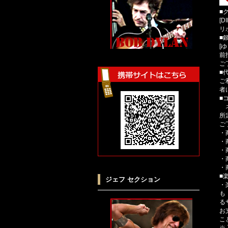
■
[D
リ
■
[
前
ご
■
ご
者
■
ネ
所
ご
・
・
・
・
・
■
ジェフ セクション
・
も
る
お
こ
※