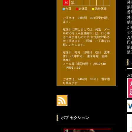
発
30
31
損
■
■
■
今日
定休日
臨時休業
番
外
ご注文は、24時間 365日受け賜り
破
ます。
が
定休日に関しましては、発送 メー
そ
ル対応等（入金連絡等）は、行う事
万
は出来ませんので平日に順次対応さ
せて頂きます、ご理解 ご了承をお
円
願いいたします。
損
購
定休日：毎月 日曜日 祝日 夏季
休日（8月中旬) 連末年始 臨時
休業日
メール等 対応時間 : AM10:30
- PM06::30
お
ご注文は、24時間 365日 通常通
り承ります。
ボブ セクション