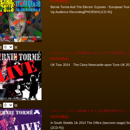
¥2,343
(税込)
Bernie Torme And The Electric Gypsies - European To
Vg-Audience Recording[PHOENIX(1CD-R)]
数
個
バーニー・トーメ 2014年ヨーロッパツアー11月1日ニ
¥3,037
(税込)
UK Tour 2014 The Cluny:Newcastle-upon-Tyne UK 2
数
個
バーニー・トーメ 2014年イギリス公演5月2日サウス
¥3,037
(税込)
In South Shields Uk 2014 The Office (barroom stage)
(2CD-R)]