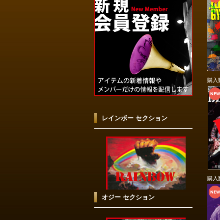
購入
レインボー セクション
購入
オジー セクション