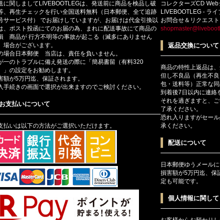
送に関しましてLIVEBOOTLEGは、発送前に商品を検品し破
コレクターズCD We
等、再生チェックを行い全国送料無料（日本郵便、全て追跡
LIVEBOOTLEG - 
号サービス付） でお届けしていますが、お届けは代金引換以
お問合せ＆リクエスト
は、ポスト投函にてのお届の為、まれに配送事故にて商品の
shopmaster@livebootl
損 商品が 行方不明等の事故が起こる（滅多にありません
）場合がございます。
返品交換について
の場合日本郵便 当店は、責任を負いません。
が一のトラブルに備え発送の際に「簡易書留（有料320
商品の特性上返品は、
）」の設定をお勧めします。
但し不良品（再生不良
害額が5万円迄、保証されます。
包・送料等）正常な同
入手続きの画面で選択が出来ますのでご検討ください。
到着後7日以内に連絡
それを過ぎますと、ご
お支払いについて
了承ください。
恐れ入りますがセール
支払いは以下の方法がご選択いただけます。
承ください。
配送について
日本郵便ゆうメールに
損害額が5万円迄、保
定も可能です。
個人情報に関して
お客様からお預かりし