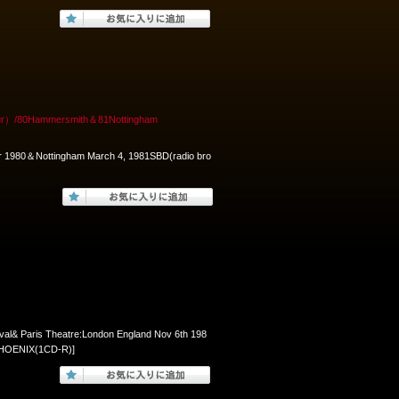
0Hammersmith＆81Nottingham
80＆Nottingham March 4, 1981SBD(radio bro
val& Paris Theatre:London England Nov 6th 198
PHOENIX(1CD-R)]