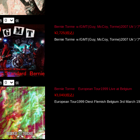
数
個
Bernie Torme ｗ/GMT(Guy, McCoy, Torme)2007 Ukツア
¥2,725
(税込)
Bernie Torme ｗ/GMT(Guy, McCoy, Torme)2007 Ukツ
数
個
Bernie Torme European Tour1999 Live at Belgium
¥3,040
(税込)
European Tour1999 Diest Flemish Belgium 3rd March 