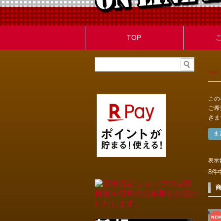
TOP
TOP
この
ご希
きま
表示
8件